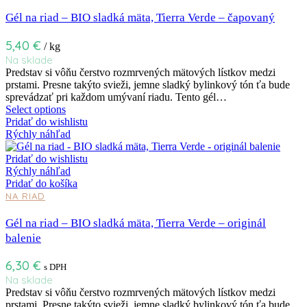
Gél na riad – BIO sladká mäta, Tierra Verde – čapovaný
5,40
€
/ kg
Na sklade
Predstav si vôňu čerstvo rozmrvených mätových lístkov medzi
prstami. Presne takýto svieži, jemne sladký bylinkový tón ťa bude
sprevádzať pri každom umývaní riadu. Tento gél…
Select options
Pridať do wishlistu
Rýchly náhľad
Pridať do wishlistu
Rýchly náhľad
Pridať do košíka
NA RIAD
Gél na riad – BIO sladká mäta, Tierra Verde – originál
balenie
6,30
€
s DPH
Na sklade
Predstav si vôňu čerstvo rozmrvených mätových lístkov medzi
prstami. Presne takýto svieži, jemne sladký bylinkový tón ťa bude