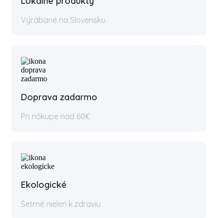
Lokálne produkty
Výrábané na Slovensku
Doprava zadarmo
Pri nákupe nad 60€
Ekologické
Šetrné nielen k zdraviu