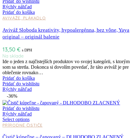
Pridať do wishlistu
Rýchly náhľad
Pridať do košíka
AVIVÁŽE, PLÁKADLO
Aviváž Sloboda kreativity, hypoalergénna, bez vône, Yaya
original – originál balenie
13,50
€
s DPH
Na sklade
Ide o jeden z najčistejších produktov vo svojej kategórii, s ktorým
som sa stretla. Dokonca si dovolím povedať, že táto aviváž je pre
oblečenie rovnako…
Pridať do košíka
Pridať do wishlistu
Rýchly náhľad
-36%
Pridať do wishlistu
Rýchly náhľad
Select options
PRÍRODNÉ ČISTIČE
Čistič kúpeľne – čapovaný – DLHODOBO ZLACNENÝ