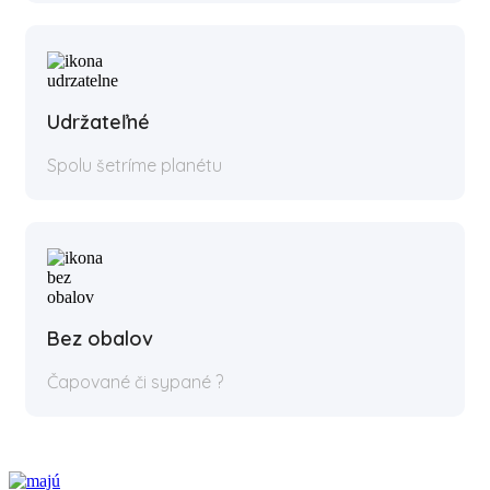
Udržateľné
Spolu šetríme planétu
Bez obalov
Čapované či sypané ?