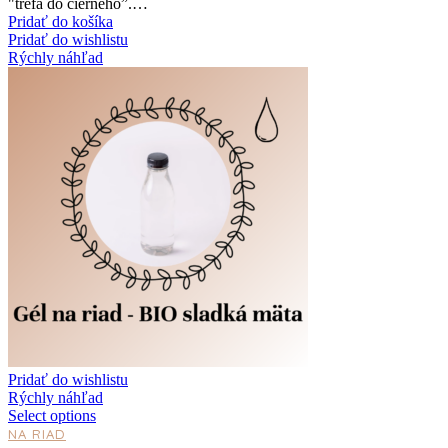
"trefa do čierneho”.…
Pridať do košíka
Pridať do wishlistu
Rýchly náhľad
Pridať do wishlistu
Rýchly náhľad
Select options
NA RIAD