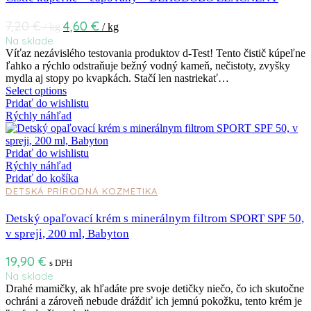
7,20
€
4,60
€
/ kg
/ kg
Na sklade
Víťaz nezávislého testovania produktov d-Test! Tento čistič kúpeľne
ľahko a rýchlo odstraňuje bežný vodný kameň, nečistoty, zvyšky
mydla aj stopy po kvapkách. Stačí len nastriekať…
Select options
Pridať do wishlistu
Rýchly náhľad
Pridať do wishlistu
Rýchly náhľad
Pridať do košíka
DETSKÁ PRÍRODNÁ KOZMETIKA
Detský opaľovací krém s minerálnym filtrom SPORT SPF 50,
v spreji, 200 ml, Babyton
19,90
€
s DPH
Na sklade
Drahé mamičky, ak hľadáte pre svoje detičky niečo, čo ich skutočne
ochráni a zároveň nebude dráždiť ich jemnú pokožku, tento krém je