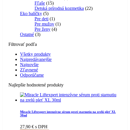
15
produkt
Fľaše
15
produktov
22
Detská prírodná kozmetika
22
5
produktov
Eko balíčky
5
produktov
1
Pre deti
1
produkt
1
Pre mužov
1
4
produkt
Pre ženy
4
3
produkty
Ostatné
3
produkty
Filtrovať podľa
Všetky produkty
Najpredávanejšie
Najnovšie
Zľavnené
Odporúčame
Najlepšie hodnotené produkty
Miracle Liftexpert intenzívne sérum proti starnutiu na zrelú pleť XL
30ml
27,90
€
s DPH