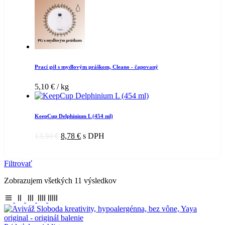
Prací gél s mydlovým práškom, Cleano - čapovaný
5,10
€
/ kg
KeepCup Delphinium L (454 ml)
13,50
€
8,78
€
s DPH
Filtrovať
Zobrazujem všetkých 11 výsledkov