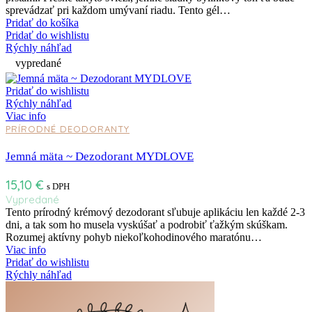
sprevádzať pri každom umývaní riadu. Tento gél…
Pridať do košíka
Pridať do wishlistu
Rýchly náhľad
vypredané
Pridať do wishlistu
Rýchly náhľad
Viac info
PRÍRODNÉ DEODORANTY
Jemná mäta ~ Dezodorant MYDLOVE
15,10
€
s DPH
Vypredané
Tento prírodný krémový dezodorant sľubuje aplikáciu len každé 2-3
dni, a tak som ho musela vyskúšať a podrobiť ťažkým skúškam.
Rozumej aktívny pohyb niekoľkohodinového maratónu…
Viac info
Pridať do wishlistu
Rýchly náhľad