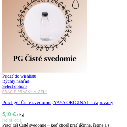
Pridať do wishlistu
Rýchly náhľad
Select options
PRACIE PRÁŠKY A GÉLY
Prací gél Čisté svedomie, YAYA ORIGINAL – čapovaný
5,10
€
/ kg
Na sklade
Prací gél Čisté svedomie – keď chceš prať účinne, šetrne a s