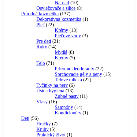
10
produkty
Na riad
10
produktov
8
Osviežovače a silice
8
137
produktov
Prírodná kozmetika
137
produktov
1
Dekoratívna kozmetika
1
22
produkt
Pleť
22
produktov
13
Krémy
13
produktov
3
Pleťové vody
3
21
produkty
Pre deti
21
14
produktov
Ruky
14
produktov
8
Mydlá
8
produktov
5
Krémy
5
71
produktov
Telo
71
produktov
22
Prírodné deodoranty
22
produktov
15
Sprchovacie gély a peny
15
22
produktov
Telové mlieka
22
6
produktov
Tyčinky na pery
6
13
produktov
Ústna hygiena
13
produktov
11
Zubné pasty
11
16
produktov
Vlasy
16
produktov
14
Šampóny
14
produktov
1
Kondicionéry
1
56
produkt
Deti
56
produktov
7
Hračky
7
5
produktov
Knihy
5
produktov
1
Praktický život
1