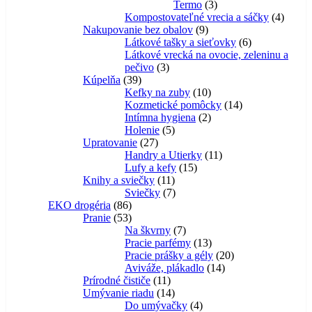
3
produktov
Termo
3
produkty
4
Kompostovateľné vrecia a sáčky
4
9
produk
Nakupovanie bez obalov
9
produktov
6
Látkové tašky a sieťovky
6
produktov
Látkové vrecká na ovocie, zeleninu a
3
pečivo
3
39
produkty
Kúpelňa
39
produktov
10
Kefky na zuby
10
produktov
14
Kozmetické pomôcky
14
2
produktov
Intímna hygiena
2
5
produkty
Holenie
5
27
produktov
Upratovanie
27
produktov
11
Handry a Utierky
11
15
produktov
Lufy a kefy
15
11
produktov
Knihy a sviečky
11
produktov
7
Sviečky
7
86
produktov
EKO drogéria
86
produktov
53
Pranie
53
produktov
7
Na škvrny
7
produktov
13
Pracie parfémy
13
produktov
20
Pracie prášky a gély
20
14
produktov
Aviváže, plákadlo
14
11
produktov
Prírodné čističe
11
produktov
14
Umývanie riadu
14
produktov
4
Do umývačky
4