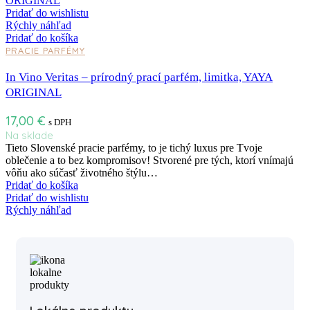
Pridať do wishlistu
Rýchly náhľad
Pridať do košíka
PRACIE PARFÉMY
In Vino Veritas – prírodný prací parfém, limitka, YAYA
ORIGINAL
17,00
€
s DPH
Na sklade
Tieto Slovenské pracie parfémy, to je tichý luxus pre Tvoje
oblečenie a to bez kompromisov! Stvorené pre tých, ktorí vnímajú
vôňu ako súčasť životného štýlu…
Pridať do košíka
Pridať do wishlistu
Rýchly náhľad