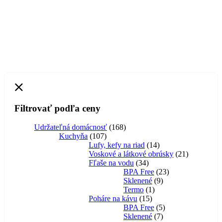
Filtrovať podľa ceny
168
Udržateľná domácnosť
168
107
produktov
Kuchyňa
107
produktov
14
Lufy, kefy na riad
14
produktov
21
Voskové a látkové obrúsky
21
34
produktov
Fľaše na vodu
34
produktov
23
BPA Free
23
9
produktov
Sklenené
9
1
produktov
Termo
1
15
produkt
Poháre na kávu
15
produktov
5
BPA Free
5
7
produktov
Sklenené
7