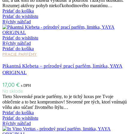
dni, a tak som ho musela vyskúšať a podrobiť ťažkým skúškam.
Rozumej aktívny pohyb niekoľkohodinového maratónu…
Pridať do košíka
Pridať do wishlistu
Rýchly náhľad
Pridať do wishlistu
Rýchly náhľad
Pridať do košíka
PRACIE PARFÉMY
Pikantná Klebeta – prírodný prací parfém, limitka, YAYA
ORIGINAL
17,00
€
s DPH
Na sklade
Tieto Slovenské pracie parfémy, to je tichý luxus pre Tvoje
oblečenie a to bez kompromisov! Stvorené pre tých, ktorí vnímajú
vôňu ako súčasť životného štýlu…
Pridať do košíka
Pridať do wishlistu
Rýchly náhľad