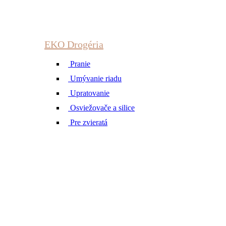
EKO Drogéria
Pranie
Umývanie riadu
Upratovanie
Osviežovače a silice
Pre zvieratá