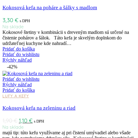
Kokosová kefa na poháre a šálky s madlom
3,30
€
s DPH
Na sklade
Kokosové štetiny v kombinácii s dreveným madlom sú určené na
čistenie pohárov a šálok. Táto kefa je skvelým doplnkom do
udržateľnej kuchyne kde nahradí…
Pridať do košíka
Pridať do wishlistu
Rýchly náhľad
-42%
Pridať do wishlistu
Rýchly náhľad
Pridať do košíka
LUFY A KEFY
Kokosová kefa na zeleninu a riad
1,90
€
1,10
€
s DPH
Na sklade
majú tip: túto kefu využívame aj pri čistení umývadiel alebo všade