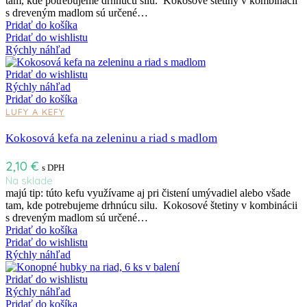
tam, kde potrebujeme drhnúcu silu. Kokosové štetiny v kombinácii
s dreveným madlom sú určené…
Pridať do košíka
Pridať do wishlistu
Rýchly náhľad
Pridať do wishlistu
Rýchly náhľad
Pridať do košíka
LUFY A KEFY
Kokosová kefa na zeleninu a riad s madlom
2,10
€
s DPH
Na sklade
majú tip: túto kefu využívame aj pri čistení umývadiel alebo všade
tam, kde potrebujeme drhnúcu silu. Kokosové štetiny v kombinácii
s dreveným madlom sú určené…
Pridať do košíka
Pridať do wishlistu
Rýchly náhľad
Pridať do wishlistu
Rýchly náhľad
Pridať do košíka