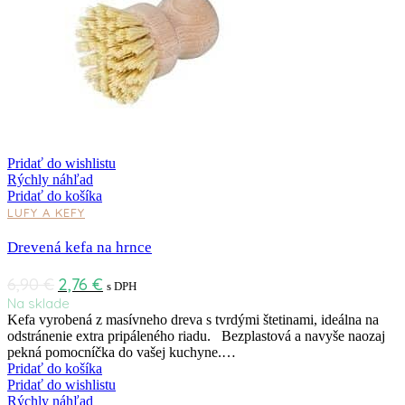
Pridať do wishlistu
Rýchly náhľad
Pridať do košíka
LUFY A KEFY
Drevená kefa na hrnce
6,90
€
2,76
€
s DPH
Na sklade
Kefa vyrobená z masívneho dreva s tvrdými štetinami, ideálna na
odstránenie extra pripáleného riadu. Bezplastová a navyše naozaj
pekná pomocníčka do vašej kuchyne.…
Pridať do košíka
Pridať do wishlistu
Rýchly náhľad