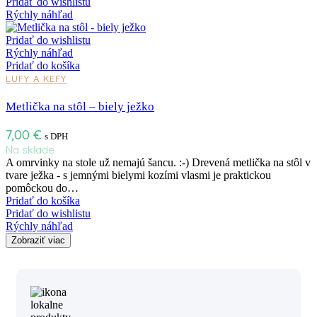
Pridať do wishlistu
Rýchly náhľad
Pridať do wishlistu
Rýchly náhľad
Pridať do košíka
LUFY A KEFY
Metlička na stôl – biely ježko
7,00
€
s DPH
Na sklade
A omrvinky na stole už nemajú šancu. :-) Drevená metlička na stôl v
tvare ježka - s jemnými bielymi kozími vlasmi je praktickou
pomôckou do…
Pridať do košíka
Pridať do wishlistu
Rýchly náhľad
Zobraziť viac