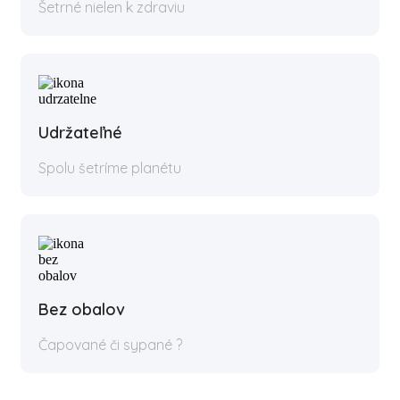
Šetrné nielen k zdraviu
Udržateľné
Spolu šetríme planétu
Bez obalov
Čapované či sypané ?