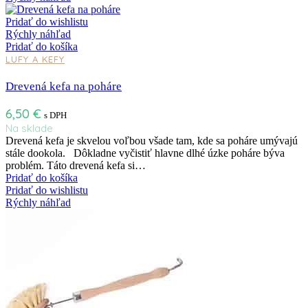
Pridať do wishlistu
Rýchly náhľad
Pridať do košíka
LUFY A KEFY
Drevená kefa na poháre
6,50
€
s DPH
Na sklade
Drevená kefa je skvelou voľbou všade tam, kde sa poháre umývajú
stále dookola. Dôkladne vyčistiť hlavne dlhé úzke poháre býva
problém. Táto drevená kefa si…
Pridať do košíka
Pridať do wishlistu
Rýchly náhľad