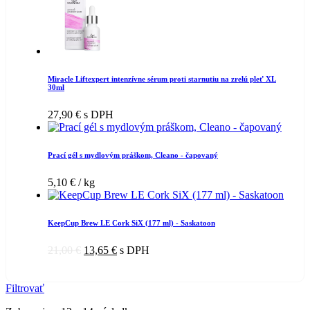
Miracle Liftexpert intenzívne sérum proti starnutiu na zrelú pleť XL
30ml
27,90
€
s DPH
Prací gél s mydlovým práškom, Cleano - čapovaný
5,10
€
/ kg
KeepCup Brew LE Cork SiX (177 ml) - Saskatoon
21,00
€
13,65
€
s DPH
Filtrovať