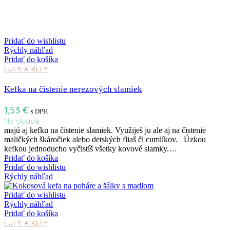
Pridať do wishlistu
Rýchly náhľad
Pridať do košíka
LUFY A KEFY
Kefka na čistenie nerezových slamiek
1,53
€
s DPH
Na sklade
majú aj kefku na čistenie slamiek. Využiješ ju ale aj na čistenie
maličkých škáročiek alebo detských fliaš či cumlíkov. Úzkou
kefkou jednoducho vyčistíš všetky kovové slamky.…
Pridať do košíka
Pridať do wishlistu
Rýchly náhľad
Pridať do wishlistu
Rýchly náhľad
Pridať do košíka
LUFY A KEFY