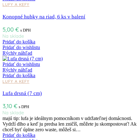
LUFY A KEFY
Konopné hubky na riad, 6 ks v balení
5,00
€
s DPH
Na sklade
Pridať do košíka
Pridať do wishlistu
Rýchly náhľad
Pridať do wishlistu
Rýchly náhľad
Pridať do košíka
LUFY A KEFY
Lufa drsná (7 cm)
3,10
€
s DPH
Na sklade
majú tip: lufa je ideálnym pomocníkom v udržateľnej domácnosti.
Vydrží dlho a keď ju predsa len zničíš, môžete ju skompostovať! Ak
chceš byť úplne zero waste, môžeš si…
Pridať do košíka