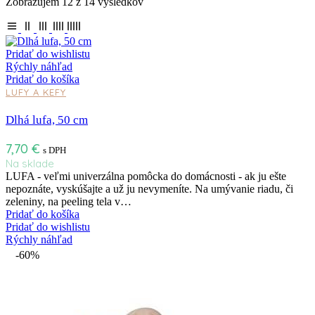
Zobrazujem 12 z 14 výsledkov
Pridať do wishlistu
Rýchly náhľad
Pridať do košíka
LUFY A KEFY
Dlhá lufa, 50 cm
7,70
€
s DPH
Na sklade
LUFA - veľmi univerzálna pomôcka do domácnosti - ak ju ešte
nepoznáte, vyskúšajte a už ju nevymeníte. Na umývanie riadu, či
zeleniny, na peeling tela v…
Pridať do košíka
Pridať do wishlistu
Rýchly náhľad
-60%