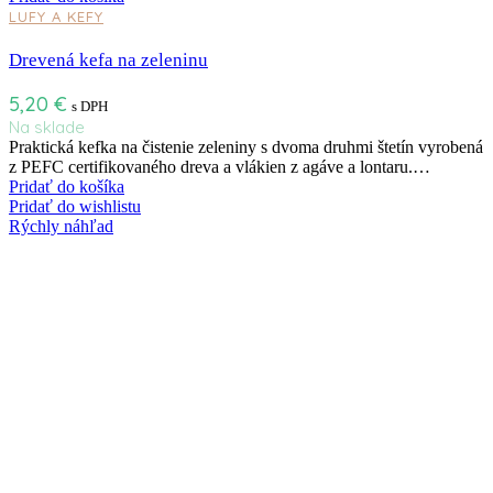
LUFY A KEFY
Drevená kefa na zeleninu
5,20
€
s DPH
Na sklade
Praktická kefka na čistenie zeleniny s dvoma druhmi štetín vyrobená
z PEFC certifikovaného dreva a vlákien z agáve a lontaru.…
Pridať do košíka
Pridať do wishlistu
Rýchly náhľad