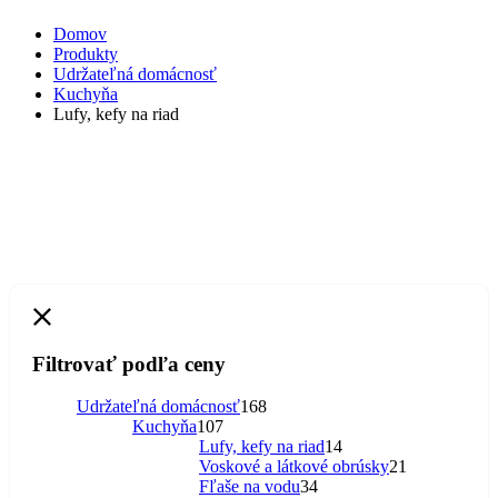
Domov
Produkty
Udržateľná domácnosť
Kuchyňa
Lufy, kefy na riad
Filtrovať podľa ceny
168
Udržateľná domácnosť
168
107
produktov
Kuchyňa
107
produktov
14
Lufy, kefy na riad
14
produktov
21
Voskové a látkové obrúsky
21
34
produktov
Fľaše na vodu
34