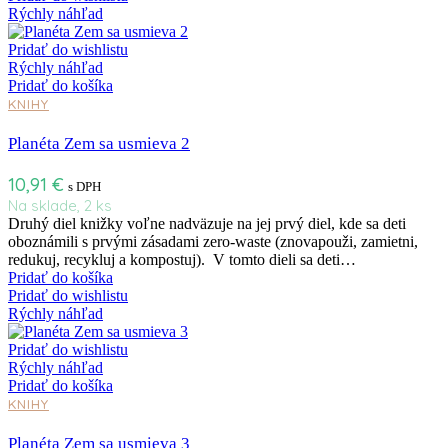
Rýchly náhľad
Pridať do wishlistu
Rýchly náhľad
Pridať do košíka
KNIHY
Planéta Zem sa usmieva 2
10,91
€
s DPH
Na sklade, 2 ks
Druhý diel knižky voľne nadväzuje na jej prvý diel, kde sa deti
oboznámili s prvými zásadami zero-waste (znovapouži, zamietni,
redukuj, recykluj a kompostuj). V tomto dieli sa deti…
Pridať do košíka
Pridať do wishlistu
Rýchly náhľad
Pridať do wishlistu
Rýchly náhľad
Pridať do košíka
KNIHY
Planéta Zem sa usmieva 3