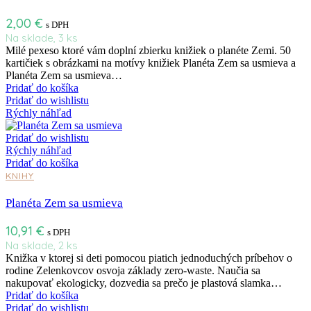
2,00
€
s DPH
Na sklade, 3 ks
Milé pexeso ktoré vám doplní zbierku knižiek o planéte Zemi. 50
kartičiek s obrázkami na motívy knižiek Planéta Zem sa usmieva a
Planéta Zem sa usmieva…
Pridať do košíka
Pridať do wishlistu
Rýchly náhľad
Pridať do wishlistu
Rýchly náhľad
Pridať do košíka
KNIHY
Planéta Zem sa usmieva
10,91
€
s DPH
Na sklade, 2 ks
Knižka v ktorej si deti pomocou piatich jednoduchých príbehov o
rodine Zelenkovcov osvoja základy zero-waste. Naučia sa
nakupovať ekologicky, dozvedia sa prečo je plastová slamka…
Pridať do košíka
Pridať do wishlistu