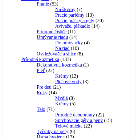
produktov
53
Pranie
53
produktov
7
Na škvrny
7
produktov
13
Pracie parfémy
13
produktov
20
Pracie prášky a gély
20
14
produktov
Aviváže, plákadlo
14
11
produktov
Prírodné čističe
11
produktov
14
Umývanie riadu
14
produktov
4
Do umývačky
4
10
produkty
Na riad
10
produktov
8
Osviežovače a silice
8
137
produktov
Prírodná kozmetika
137
produktov
1
Dekoratívna kozmetika
1
22
produkt
Pleť
22
produktov
13
Krémy
13
produktov
3
Pleťové vody
3
21
produkty
Pre deti
21
14
produktov
Ruky
14
produktov
8
Mydlá
8
produktov
5
Krémy
5
71
produktov
Telo
71
produktov
22
Prírodné deodoranty
22
produktov
15
Sprchovacie gély a peny
15
22
produktov
Telové mlieka
22
6
produktov
Tyčinky na pery
6
13
produktov
Ústna hygiena
13