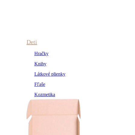
Deti
Hračky
Knihy
Látkové plienky
Fľaše
Kozmetika