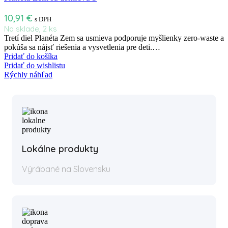
10,91
€
s DPH
Na sklade, 2 ks
Tretí diel Planéta Zem sa usmieva podporuje myšlienky zero-waste a
pokúša sa nájsť riešenia a vysvetlenia pre deti.…
Pridať do košíka
Pridať do wishlistu
Rýchly náhľad
Lokálne produkty
Výrábané na Slovensku