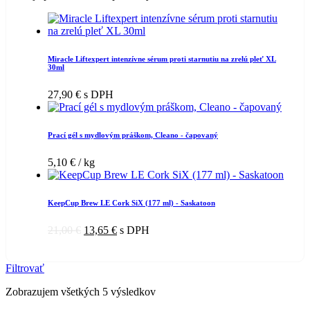
Miracle Liftexpert intenzívne sérum proti starnutiu na zrelú pleť XL
30ml
27,90
€
s DPH
Prací gél s mydlovým práškom, Cleano - čapovaný
5,10
€
/ kg
KeepCup Brew LE Cork SiX (177 ml) - Saskatoon
21,00
€
13,65
€
s DPH
Filtrovať
Zobrazujem všetkých 5 výsledkov