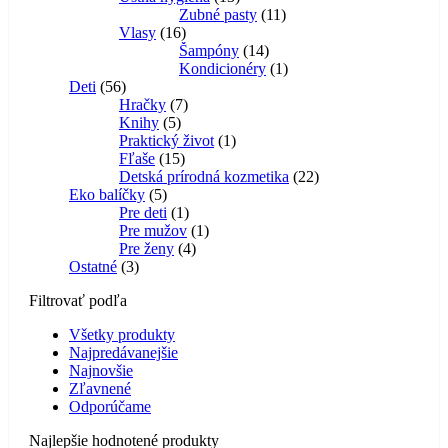
produktov
11
Zubné pasty
11
16
produktov
Vlasy
16
produktov
14
Šampóny
14
produktov
1
Kondicionéry
1
56
produkt
Deti
56
produktov
7
Hračky
7
5
produktov
Knihy
5
produktov
1
Praktický život
1
15
produkt
Fľaše
15
produktov
22
Detská prírodná kozmetika
22
5
produktov
Eko balíčky
5
produktov
1
Pre deti
1
produkt
1
Pre mužov
1
4
produkt
Pre ženy
4
3
produkty
Ostatné
3
produkty
Filtrovať podľa
Všetky produkty
Najpredávanejšie
Najnovšie
Zľavnené
Odporúčame
Najlepšie hodnotené produkty