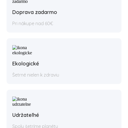
Doprava zadarmo
Pri nákupe nad 60€
Ekologické
Šetrné nielen k zdraviu
Udržateľné
Spolu šetríme planétu