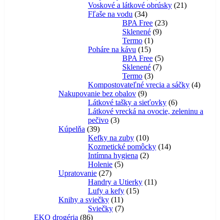
produktov
21
Voskové a látkové obrúsky
21
34
produktov
Fľaše na vodu
34
produktov
23
BPA Free
23
9
produktov
Sklenené
9
1
produktov
Termo
1
15
produkt
Poháre na kávu
15
produktov
5
BPA Free
5
7
produktov
Sklenené
7
3
produktov
Termo
3
produkty
4
Kompostovateľné vrecia a sáčky
4
9
produk
Nakupovanie bez obalov
9
produktov
6
Látkové tašky a sieťovky
6
produktov
Látkové vrecká na ovocie, zeleninu a
3
pečivo
3
39
produkty
Kúpelňa
39
produktov
10
Kefky na zuby
10
produktov
14
Kozmetické pomôcky
14
2
produktov
Intímna hygiena
2
5
produkty
Holenie
5
27
produktov
Upratovanie
27
produktov
11
Handry a Utierky
11
15
produktov
Lufy a kefy
15
11
produktov
Knihy a sviečky
11
produktov
7
Sviečky
7
86
produktov
EKO drogéria
86