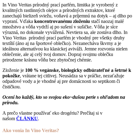
In Vino Veritas prírodný prací parfém, limitka je vyrobený z
kvalitných rastlinných olejov a prírodných extraktov, ktoré
zanechajú bielizeň sviežu, voňavú a príjemnú na dotyk – aj dlho po
vypraní. Vďaka
koncentrovanému zloženiu
stačí naozaj malé
množstvo a vôňa vydrží aj po sušení v sušičke. Vôňa je síce
výrazná, no dokonale vyvážená. Nevtiera sa, ale zostáva dlho. In
Vino Veritas prírodný prací parfém je vhodný pre všetky druhy
textílií (áno aj na športové oblečko). Nezanecháva škvrny a je
ideálnou alternatívou ku klasickej aviváži. Jemne rozvonia nielen
oblečenie, ale aj celý tvoj domov. Dopraj svojmu oblečku
prirodzene krásnu vôňu bez zbytočnej chémie.
Zloženie je
100 % vegánske, biologicky odbúrateľné a šetrné k
pokožke
, vrátane tej citlivej. Neusádza sa v práčke, nezaťažuje
odpadové vody a je vhodné aj pre domácnosti so septikom či
čističkou.
Ocení ho každý, kto so svojou eko~dušou perie s ohľadom na
prírodu.
A prečo vlastne používať eko drogériu? Prečítaj si v
našom
ČLÁNKU
.
Ako vonia In Vino Veritas?