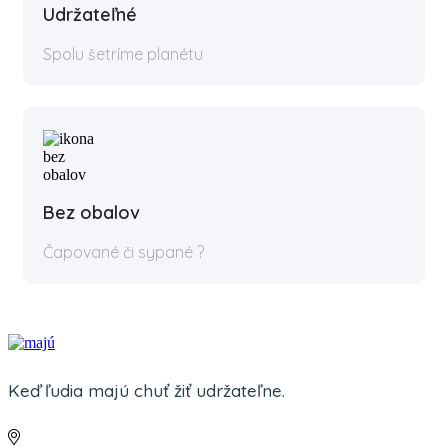
Udržateľné
Spolu šetríme planétu
Bez obalov
Čapované či sypané ?
Keď ľudia majú chuť žiť udržateľne.