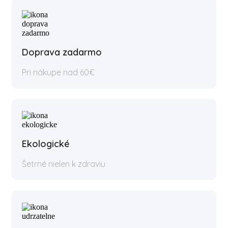
Doprava zadarmo
Pri nákupe nad 60€
Ekologické
Šetrné nielen k zdraviu