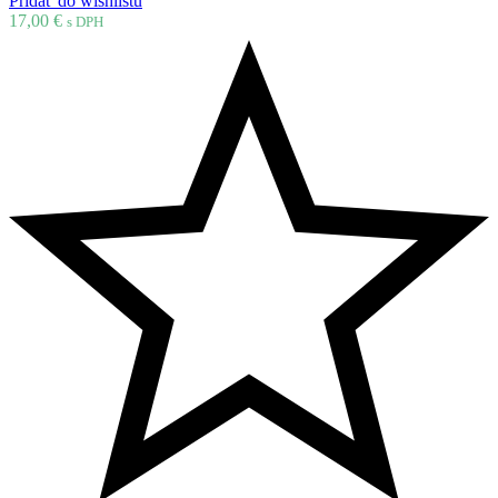
Pridať do wishlistu
17,00
€
s DPH