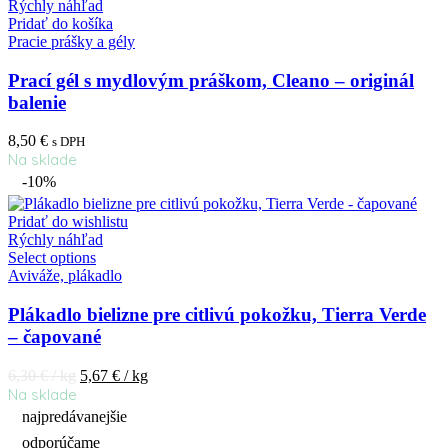
Rýchly náhľad
Pridať do košíka
Pracie prášky a gély
Prací gél s mydlovým práškom, Cleano – originál
balenie
8,50
€
s DPH
Na sklade
-10%
Pridať do wishlistu
Rýchly náhľad
Select options
Aviváže, plákadlo
Plákadlo bielizne pre citlivú pokožku, Tierra Verde
– čapované
6,30
€
/ kg
5,67
€
/ kg
Na sklade
najpredávanejšie
odporúčame