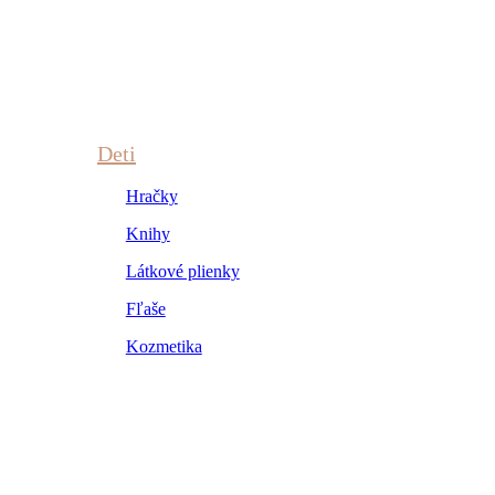
Deti
Hračky
Knihy
Látkové plienky
Fľaše
Kozmetika