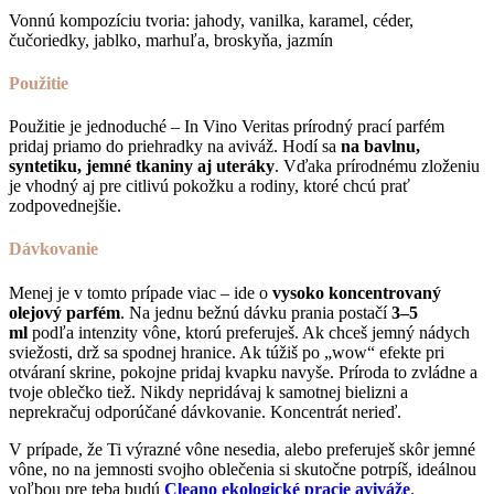
Vonnú kompozíciu tvoria: jahody, vanilka, karamel, céder,
čučoriedky, jablko, marhuľa, broskyňa, jazmín
Použitie
Použitie je jednoduché – In Vino Veritas prírodný prací parfém
pridaj priamo do priehradky na aviváž. Hodí sa
na bavlnu,
syntetiku, jemné tkaniny aj uteráky
. Vďaka prírodnému zloženiu
je vhodný aj pre citlivú pokožku a rodiny, ktoré chcú prať
zodpovednejšie.
Dávkovanie
Menej je v tomto prípade viac – ide o
vysoko koncentrovaný
olejový parfém
. Na jednu bežnú dávku prania postačí
3–5
ml
podľa intenzity vône, ktorú preferuješ. Ak chceš jemný nádych
sviežosti, drž sa spodnej hranice. Ak túžiš po „wow“ efekte pri
otváraní skrine, pokojne pridaj kvapku navyše. Príroda to zvládne a
tvoje oblečko tiež. Nikdy nepridávaj k samotnej bielizni a
neprekračuj odporúčané dávkovanie. Koncentrát nerieď.
V prípade, že Ti výrazné vône nesedia, alebo preferuješ skôr jemné
vône, no na jemnosti svojho oblečenia si skutočne potrpíš, ideálnou
voľbou pre teba budú
Cleano ekologické pracie aviváže
.