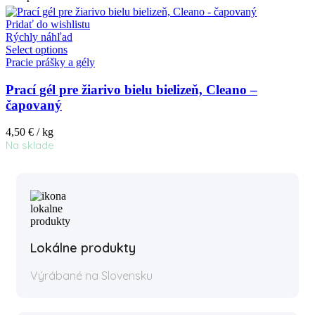
Pridať do wishlistu
Rýchly náhľad
Select options
Pracie prášky a gély
Prací gél pre žiarivo bielu bielizeň, Cleano –
čapovaný
4,50
€
/ kg
Na sklade
Lokálne produkty
Výrábané na Slovensku