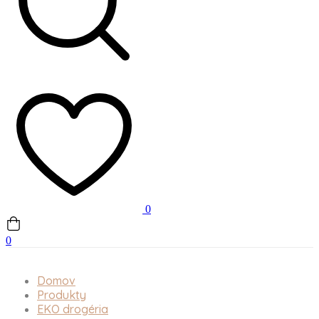
0
0
Domov
Produkty
EKO drogéria