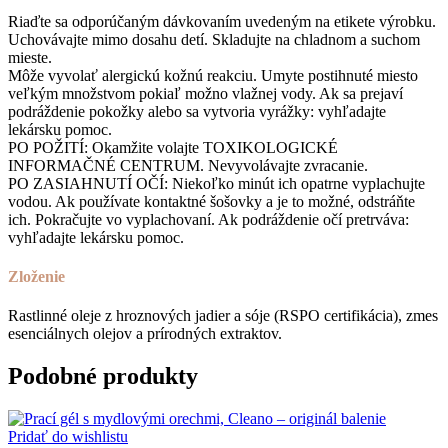
Riaďte sa odporúčaným dávkovaním uvedeným na etikete výrobku.
Uchovávajte mimo dosahu detí. Skladujte na chladnom a suchom
mieste.
Môže vyvolať alergickú kožnú reakciu. Umyte postihnuté miesto
veľkým množstvom pokiaľ možno vlažnej vody. Ak sa prejaví
podráždenie pokožky alebo sa vytvoria vyrážky: vyhľadajte
lekársku pomoc.
PO POŽITÍ: Okamžite volajte TOXIKOLOGICKÉ
INFORMAČNÉ CENTRUM. Nevyvolávajte zvracanie.
PO ZASIAHNUTÍ OČÍ: Niekoľko minút ich opatrne vyplachujte
vodou. Ak používate kontaktné šošovky a je to možné, odstráňte
ich. Pokračujte vo vyplachovaní. Ak podráždenie očí pretrváva:
vyhľadajte lekársku pomoc.
Zloženie
Rastlinné oleje z hroznových jadier a sóje (RSPO certifikácia), zmes
esenciálnych olejov a prírodných extraktov.
Podobné produkty
Pridať do wishlistu