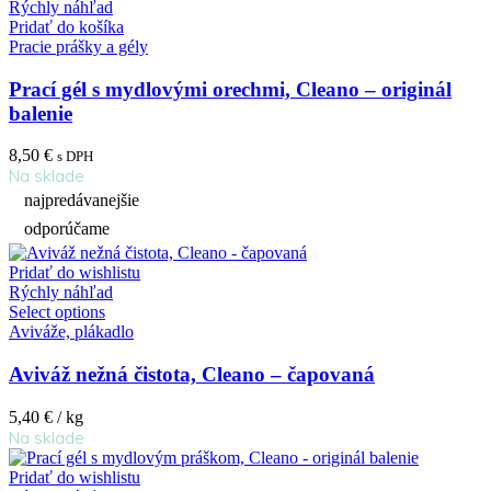
Rýchly náhľad
Pridať do košíka
Pracie prášky a gély
Prací gél s mydlovými orechmi, Cleano – originál
balenie
8,50
€
s DPH
Na sklade
najpredávanejšie
odporúčame
Pridať do wishlistu
Rýchly náhľad
Select options
Aviváže, plákadlo
Aviváž nežná čistota, Cleano – čapovaná
5,40
€
/ kg
Na sklade
Pridať do wishlistu