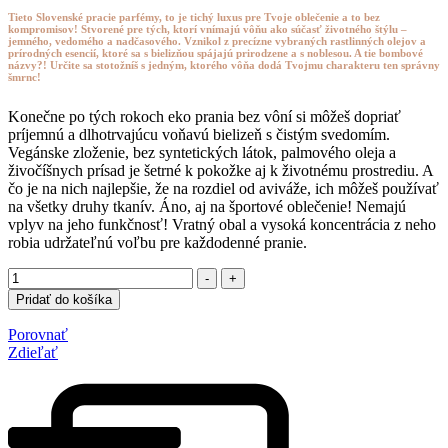
Tieto Slovenské pracie parfémy, to je tichý luxus pre Tvoje oblečenie a to bez
kompromisov! Stvorené pre tých, ktorí vnímajú vôňu ako súčasť životného štýlu –
jemného, vedomého a nadčasového. Vznikol z precízne vybraných rastlinných olejov a
prírodných esencií, ktoré sa s bielizňou spájajú prirodzene a s noblesou. A tie bombové
názvy?! Určite sa stotožníš s jedným, ktorého vôňa dodá Tvojmu charakteru ten správny
šmrnc!
Konečne po tých rokoch eko prania bez vôní si môžeš dopriať
príjemnú a dlhotrvajúcu voňavú bielizeň s čistým svedomím.
Vegánske zloženie, bez syntetických látok, palmového oleja a
živočíšnych prísad je šetrné k pokožke aj k životnému prostrediu. A
čo je na nich najlepšie, že na rozdiel od aviváže, ich môžeš používať
na všetky druhy tkanív. Áno, aj na športové oblečenie! Nemajú
vplyv na jeho funkčnosť! Vratný obal a vysoká koncentrácia z neho
robia udržateľnú voľbu pre každodenné pranie.
Množstvo
-
+
Pridať do košíka
Porovnať
Zdieľať