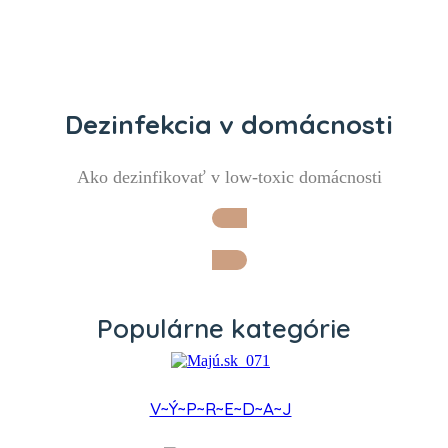
Dezinfekcia v domácnosti
Ako dezinfikovať v low-toxic domácnosti
Chcem vedieť viac
Populárne kategórie
V~Ý~P~R~E~D~A~J