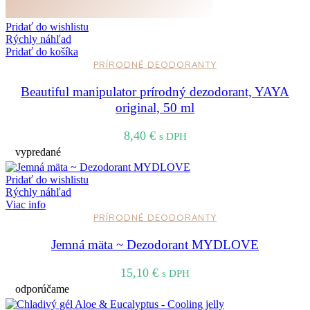
Pridať do wishlistu
Rýchly náhľad
Pridať do košíka
PRÍRODNÉ DEODORANTY
Beautiful manipulator prírodný dezodorant, YAYA
original, 50 ml
8,40
€
s DPH
vypredané
Pridať do wishlistu
Rýchly náhľad
Viac info
PRÍRODNÉ DEODORANTY
Jemná mäta ~ Dezodorant MYDLOVE
15,10
€
s DPH
odporúčame