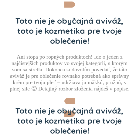
Toto nie je obyčajná aviváž,
toto je kozmetika pre tvoje
oblečenie!
Ani stopa po ropných produktoch! Ide o jeden z
najčistejších produktov vo svojej kategórii, s ktorým
som sa stretla. Dokonca si dovolím povedať, že táto
aviváž je pre oblečenie rovnako potrebná ako správny
krém pre tvoju pleť – udržiava ju mäkkú, pružnú, v
plnej sile 🙂 Detajlný rozbor zloženia nájdeš v popise.
Idem sa na to pozrieť!
Toto nie je obyčajná aviváž,
toto je kozmetika pre tvoje
oblečenie!