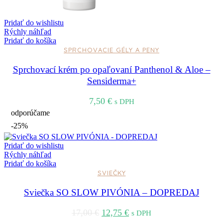
Pridať do wishlistu
Rýchly náhľad
Pridať do košíka
SPRCHOVACIE GÉLY A PENY
Sprchovací krém po opaľovaní Panthenol & Aloe –
Sensiderma+
7,50
€
s DPH
odporúčame
-25%
Pridať do wishlistu
Rýchly náhľad
Pridať do košíka
SVIEČKY
Sviečka SO SLOW PIVÓNIA – DOPREDAJ
17,00
€
12,75
€
s DPH