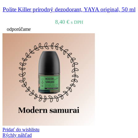
Polite Killer prírodný dezodorant, YAYA original, 50 ml
8,40
€
s DPH
odporúčame
Pridať do wishlistu
Rýchly náhľad