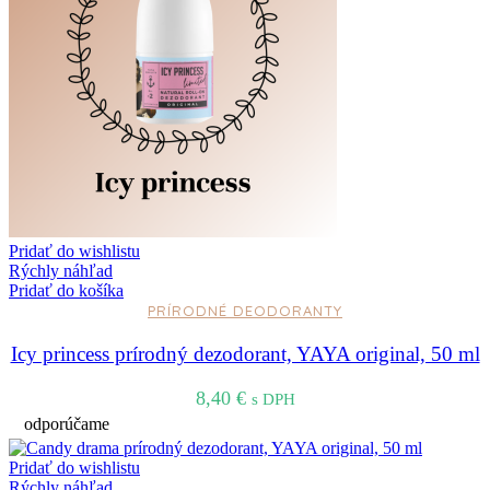
Pridať do wishlistu
Rýchly náhľad
Pridať do košíka
PRÍRODNÉ DEODORANTY
Icy princess prírodný dezodorant, YAYA original, 50 ml
8,40
€
s DPH
odporúčame
Pridať do wishlistu
Rýchly náhľad