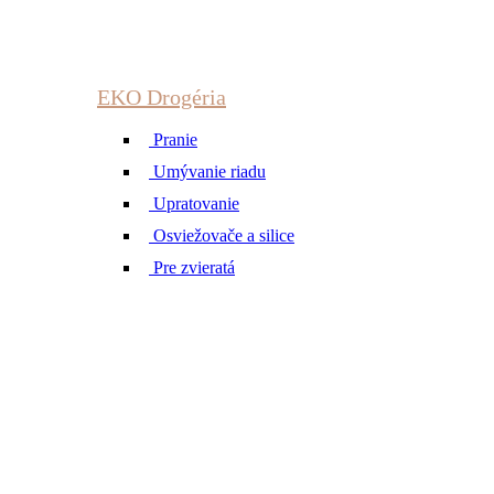
EKO Drogéria
Pranie
Umývanie riadu
Upratovanie
Osviežovače a silice
Pre zvieratá