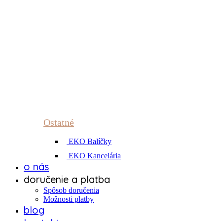
Ostatné
EKO Balíčky
EKO Kancelária
o nás
doručenie a platba
Spôsob doručenia
Možnosti platby
blog