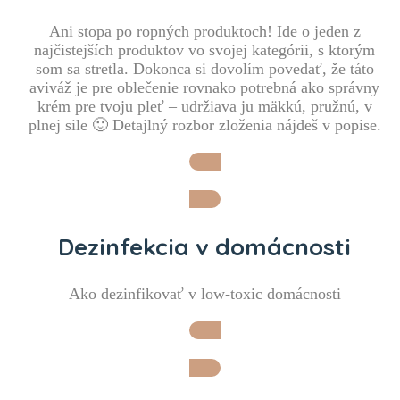
Ani stopa po ropných produktoch! Ide o jeden z
najčistejších produktov vo svojej kategórii, s ktorým
som sa stretla. Dokonca si dovolím povedať, že táto
aviváž je pre oblečenie rovnako potrebná ako správny
krém pre tvoju pleť – udržiava ju mäkkú, pružnú, v
plnej sile 🙂 Detajlný rozbor zloženia nájdeš v popise.
Idem sa na to pozrieť!
Dezinfekcia v domácnosti
Ako dezinfikovať v low-toxic domácnosti
Chcem vedieť viac