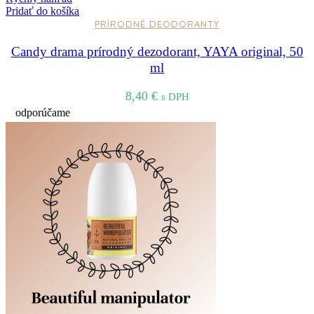
Pridať do košíka
PRÍRODNÉ DEODORANTY
Candy drama prírodný dezodorant, YAYA original, 50
ml
8,40
€
s DPH
odporúčame