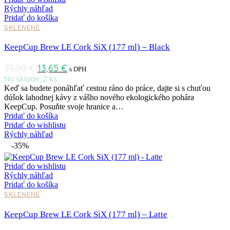
Rýchly náhľad
Pridať do košíka
SKLENENÉ
KeepCup Brew LE Cork SiX (177 ml) – Black
21,00
€
13,65
€
s DPH
Na sklade, 2 ks
Keď sa budete ponáhľať cestou ráno do práce, dajte si s chuťou
dúšok lahodnej kávy z vášho nového ekologického pohára
KeepCup. Posuňte svoje hranice a…
Pridať do košíka
Pridať do wishlistu
Rýchly náhľad
-35%
Pridať do wishlistu
Rýchly náhľad
Pridať do košíka
SKLENENÉ
KeepCup Brew LE Cork SiX (177 ml) – Latte