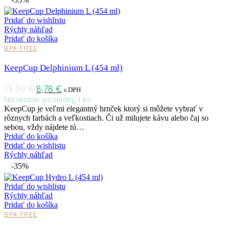
Pridať do wishlistu
Rýchly náhľad
Pridať do košíka
BPA FREE
KeepCup Delphinium L (454 ml)
13,50
€
8,78
€
s DPH
Na sklade, posledný 1 ks
KeepCup je veľmi elegantný hrnček ktorý si môžete vybrať v
rôznych farbách a veľkostiach. Či už milujete kávu alebo čaj so
sebou, vždy nájdete tú…
Pridať do košíka
Pridať do wishlistu
Rýchly náhľad
-35%
Pridať do wishlistu
Rýchly náhľad
Pridať do košíka
BPA FREE