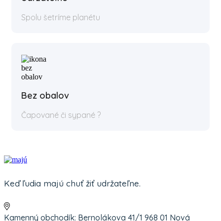
Spolu šetríme planétu
Bez obalov
Čapované či sypané ?
Keď ľudia majú chuť žiť udržateľne.
Kamenný obchodík: Bernolákova 41/1 968 01 Nová