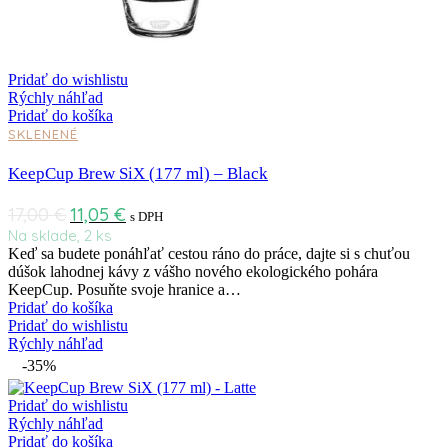
Pridať do wishlistu
Rýchly náhľad
Pridať do košíka
SKLENENÉ
KeepCup Brew SiX (177 ml) – Black
17,00
€
11,05
€
s DPH
Na sklade, 2 ks
Keď sa budete ponáhľať cestou ráno do práce, dajte si s chuťou
dúšok lahodnej kávy z vášho nového ekologického pohára
KeepCup. Posuňte svoje hranice a…
Pridať do košíka
Pridať do wishlistu
Rýchly náhľad
-35%
Pridať do wishlistu
Rýchly náhľad
Pridať do košíka