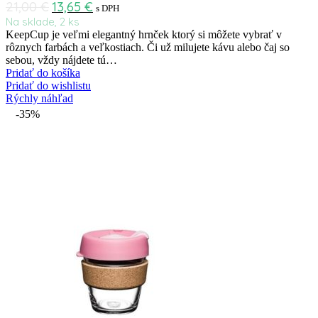
21,00
€
13,65
€
s DPH
Na sklade, 2 ks
KeepCup je veľmi elegantný hrnček ktorý si môžete vybrať v
rôznych farbách a veľkostiach. Či už milujete kávu alebo čaj so
sebou, vždy nájdete tú…
Pridať do košíka
Pridať do wishlistu
Rýchly náhľad
-35%