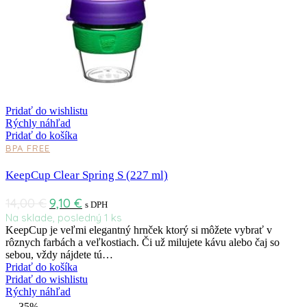
Pridať do wishlistu
Rýchly náhľad
Pridať do košíka
BPA FREE
KeepCup Clear Spring S (227 ml)
14,00
€
9,10
€
s DPH
Na sklade, posledný 1 ks
KeepCup je veľmi elegantný hrnček ktorý si môžete vybrať v
rôznych farbách a veľkostiach. Či už milujete kávu alebo čaj so
sebou, vždy nájdete tú…
Pridať do košíka
Pridať do wishlistu
Rýchly náhľad
-35%