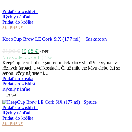
Pridať do wishlistu
Rýchly náhľad
Pridať do košíka
SKLENENÉ
KeepCup Brew LE Cork SiX (177 ml) – Saskatoon
21,00
€
13,65
€
s DPH
Na sklade, posledný 1 ks
KeepCup je veľmi elegantný hrnček ktorý si môžete vybrať v
rôznych farbách a veľkostiach. Či už milujete kávu alebo čaj so
sebou, vždy nájdete tú…
Pridať do košíka
Pridať do wishlistu
Rýchly náhľad
-35%
Pridať do wishlistu
Rýchly náhľad
Pridať do košíka
SKLENENÉ