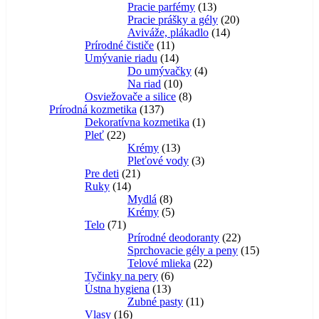
produktov
13
Pracie parfémy
13
produktov
20
Pracie prášky a gély
20
14
produktov
Aviváže, plákadlo
14
11
produktov
Prírodné čističe
11
produktov
14
Umývanie riadu
14
produktov
4
Do umývačky
4
10
produkty
Na riad
10
produktov
8
Osviežovače a silice
8
137
produktov
Prírodná kozmetika
137
produktov
1
Dekoratívna kozmetika
1
22
produkt
Pleť
22
produktov
13
Krémy
13
produktov
3
Pleťové vody
3
21
produkty
Pre deti
21
14
produktov
Ruky
14
produktov
8
Mydlá
8
produktov
5
Krémy
5
71
produktov
Telo
71
produktov
22
Prírodné deodoranty
22
produktov
15
Sprchovacie gély a peny
15
22
produktov
Telové mlieka
22
6
produktov
Tyčinky na pery
6
13
produktov
Ústna hygiena
13
produktov
11
Zubné pasty
11
16
produktov
Vlasy
16