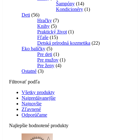
produktov
14
Šampóny
14
produktov
1
Kondicionéry
1
56
produkt
Deti
56
produktov
7
Hračky
7
5
produktov
Knihy
5
produktov
1
Praktický život
1
15
produkt
Fľaše
15
produktov
22
Detská prírodná kozmetika
22
5
produktov
Eko balíčky
5
produktov
1
Pre deti
1
produkt
1
Pre mužov
1
4
produkt
Pre ženy
4
3
produkty
Ostatné
3
produkty
Filtrovať podľa
Všetky produkty
Najpredávanejšie
Najnovšie
Zľavnené
Odporúčame
Najlepšie hodnotené produkty