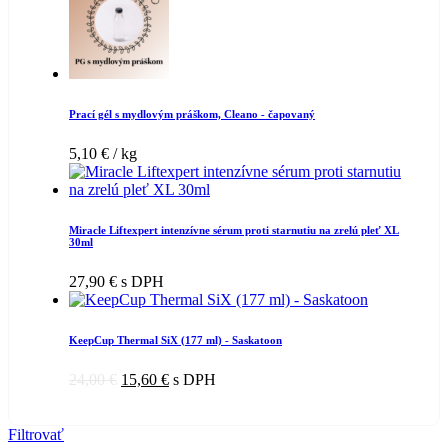
Prací gél s mydlovým práškom, Cleano - čapovaný
5,10
€
/ kg
Miracle Liftexpert intenzívne sérum proti starnutiu na zrelú pleť XL
30ml
27,90
€
s DPH
KeepCup Thermal SiX (177 ml) - Saskatoon
24,00
€
15,60
€
s DPH
Filtrovať