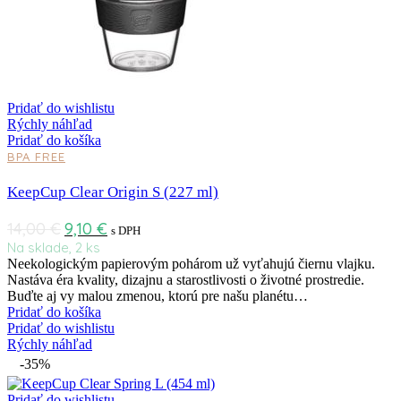
Pridať do wishlistu
Rýchly náhľad
Pridať do košíka
BPA FREE
KeepCup Clear Origin S (227 ml)
14,00
€
9,10
€
s DPH
Na sklade, 2 ks
Neekologickým papierovým pohárom už vyťahujú čiernu vlajku.
Nastáva éra kvality, dizajnu a starostlivosti o životné prostredie.
Buďte aj vy malou zmenou, ktorú pre našu planétu…
Pridať do košíka
Pridať do wishlistu
Rýchly náhľad
-35%
Pridať do wishlistu