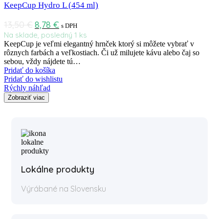
KeepCup Hydro L (454 ml)
13,50
€
8,78
€
s DPH
Na sklade, posledný 1 ks
KeepCup je veľmi elegantný hrnček ktorý si môžete vybrať v
rôznych farbách a veľkostiach. Či už milujete kávu alebo čaj so
sebou, vždy nájdete tú…
Pridať do košíka
Pridať do wishlistu
Rýchly náhľad
Zobraziť viac
Lokálne produkty
Výrábané na Slovensku