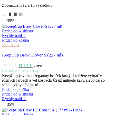
Zobrazujem 12 z 15 výsledkov
-35%
Pridať do wishlistu
Rýchly náhľad
Pridať do košíka
SKLENENÉ
KeepCup Brew Clover S (227 ml)
18,00
€
11,70
€
s DPH
Na sklade, posledný 1 ks
KeepCup je veľmi elegantný hrnček ktorý si môžete vybrať v
rôznych farbách a veľkostiach. Či už milujete kávu alebo čaj so
sebou, vždy nájdete tú…
Pridať do košíka
Pridať do wishlistu
Rýchly náhľad
-35%
Pridať do wishlistu