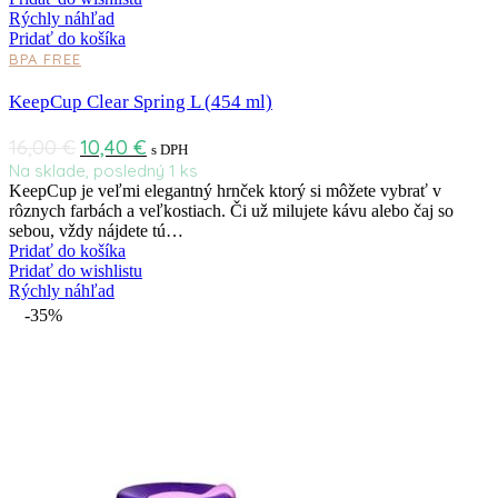
Rýchly náhľad
Pridať do košíka
BPA FREE
KeepCup Clear Spring L (454 ml)
16,00
€
10,40
€
s DPH
Na sklade, posledný 1 ks
KeepCup je veľmi elegantný hrnček ktorý si môžete vybrať v
rôznych farbách a veľkostiach. Či už milujete kávu alebo čaj so
sebou, vždy nájdete tú…
Pridať do košíka
Pridať do wishlistu
Rýchly náhľad
-35%