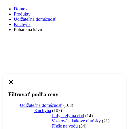
Domov
Produkty
Udržateľná domácnosť
Kuchyňa
Poháre na kávu
Filtrovať podľa ceny
168
Udržateľná domácnosť
168
107
produktov
Kuchyňa
107
produktov
14
Lufy, kefy na riad
14
produktov
21
Voskové a látkové obrúsky
21
34
produktov
Fľaše na vodu
34