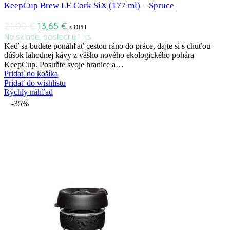
KeepCup Brew LE Cork SiX (177 ml) – Spruce
21,00
€
13,65
€
s DPH
Na sklade, posledný 1 ks
Keď sa budete ponáhľať cestou ráno do práce, dajte si s chuťou
dúšok lahodnej kávy z vášho nového ekologického pohára
KeepCup. Posuňte svoje hranice a…
Pridať do košíka
Pridať do wishlistu
Rýchly náhľad
-35%