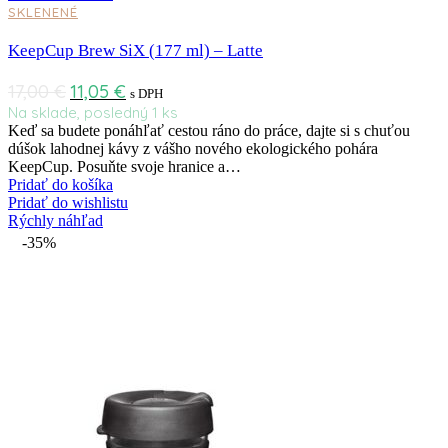
SKLENENÉ
KeepCup Brew SiX (177 ml) – Latte
17,00
€
11,05
€
s DPH
Na sklade, posledný 1 ks
Keď sa budete ponáhľať cestou ráno do práce, dajte si s chuťou
dúšok lahodnej kávy z vášho nového ekologického pohára
KeepCup. Posuňte svoje hranice a…
Pridať do košíka
Pridať do wishlistu
Rýchly náhľad
-35%