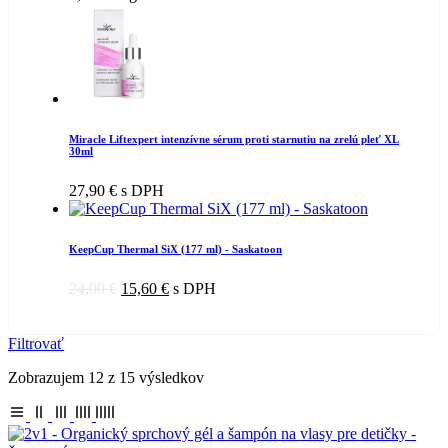
Miracle Liftexpert intenzívne sérum proti starnutiu na zrelú pleť XL
30ml
27,90
€
s DPH
KeepCup Thermal SiX (177 ml) - Saskatoon
24,00
€
15,60
€
s DPH
Filtrovať
Zobrazujem 12 z 15 výsledkov