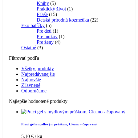
5
produktov
Knihy
5
produktov
1
Praktický život
1
15
produkt
Fľaše
15
produktov
22
Detská prírodná kozmetika
22
5
produktov
Eko balíčky
5
produktov
1
Pre deti
1
produkt
1
Pre mužov
1
4
produkt
Pre ženy
4
3
produkty
Ostatné
3
produkty
Filtrovať podľa
Všetky produkty
Najpredávanejšie
Najnovšie
Zľavnené
Odporúčame
Najlepšie hodnotené produkty
Prací gél s mydlovým práškom, Cleano - čapovaný
5,10
€
/ kg