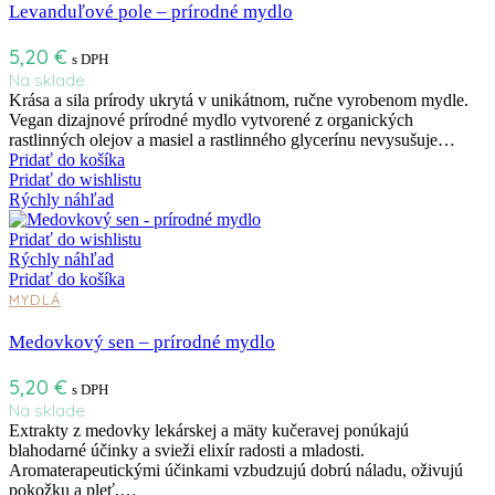
Levanduľové pole – prírodné mydlo
5,20
€
s DPH
Na sklade
Krása a sila prírody ukrytá v unikátnom, ručne vyrobenom mydle.
Vegan dizajnové prírodné mydlo vytvorené z organických
rastlinných olejov a masiel a rastlinného glycerínu nevysušuje…
Pridať do košíka
Pridať do wishlistu
Rýchly náhľad
Pridať do wishlistu
Rýchly náhľad
Pridať do košíka
MYDLÁ
Medovkový sen – prírodné mydlo
5,20
€
s DPH
Na sklade
Extrakty z medovky lekárskej a mäty kučeravej ponúkajú
blahodarné účinky a svieži elixír radosti a mladosti.
Aromaterapeutickými účinkami vzbudzujú dobrú náladu, oživujú
pokožku a pleť,…