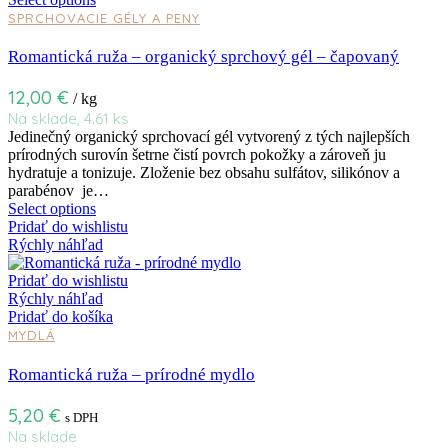
SPRCHOVACIE GÉLY A PENY
Romantická ruža – organický sprchový gél – čapovaný
12,00
€
/ kg
Na sklade, 4.61 ks
Jedinečný organický sprchovací gél vytvorený z tých najlepších
prírodných surovín šetrne čistí povrch pokožky a zároveň ju
hydratuje a tonizuje. Zloženie bez obsahu sulfátov, silikónov a
parabénov je…
Select options
Pridať do wishlistu
Rýchly náhľad
Pridať do wishlistu
Rýchly náhľad
Pridať do košíka
MYDLÁ
Romantická ruža – prírodné mydlo
5,20
€
s DPH
Na sklade