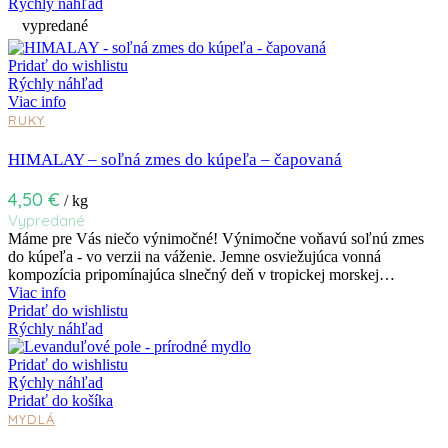
Rýchly náhľad
vypredané
Pridať do wishlistu
Rýchly náhľad
Viac info
RUKY
HIMALAY – soľná zmes do kúpeľa – čapovaná
4,50
€
/ kg
Vypredané
Máme pre Vás niečo výnimočné! Výnimočne voňavú soľnú zmes
do kúpeľa - vo verzii na váženie. Jemne osviežujúca vonná
kompozícia pripomínajúca slnečný deň v tropickej morskej…
Viac info
Pridať do wishlistu
Rýchly náhľad
Pridať do wishlistu
Rýchly náhľad
Pridať do košíka
MYDLÁ