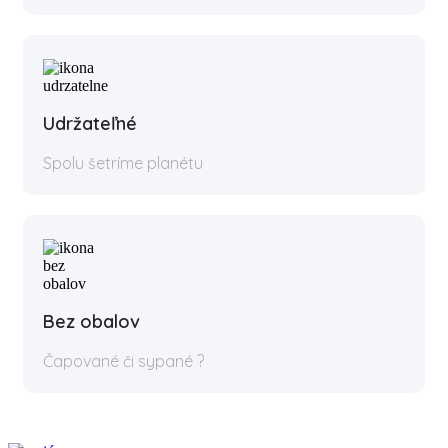
Udržateľné
Spolu šetríme planétu
Bez obalov
Čapované či sypané ?