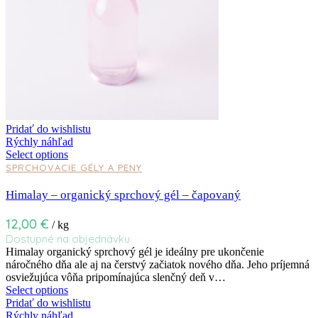
Pridať do wishlistu
Rýchly náhľad
Select options
SPRCHOVACIE GÉLY A PENY
Himalay – organický sprchový gél – čapovaný
12,00
€
/ kg
Dostupné na objednávku
Himalay organický sprchový gél je ideálny pre ukončenie
náročného dňa ale aj na čerstvý začiatok nového dňa. Jeho príjemná
osviežujúca vôňa pripomínajúca slenčný deň v…
Select options
Pridať do wishlistu
Rýchly náhľad