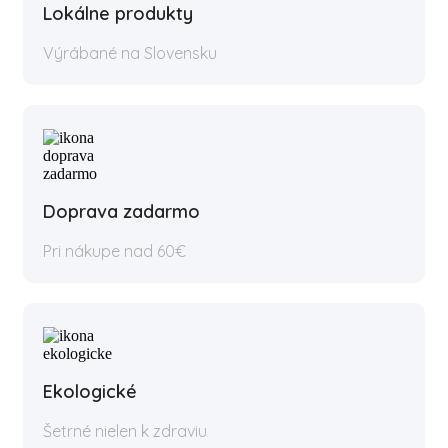
Lokálne produkty
Výrábané na Slovensku
Doprava zadarmo
Pri nákupe nad 60€
Ekologické
Šetrné nielen k zdraviu