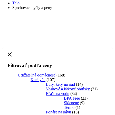
Telo
Sprchovacie gély a peny
Filtrovať podľa ceny
168
Udržateľná domácnosť
168
107
produktov
Kuchyňa
107
produktov
14
Lufy, kefy na riad
14
produktov
21
Voskové a látkové obrúsky
21
34
produktov
Fľaše na vodu
34
produktov
23
BPA Free
23
9
produktov
Sklenené
9
1
produktov
Termo
1
15
produkt
Poháre na kávu
15