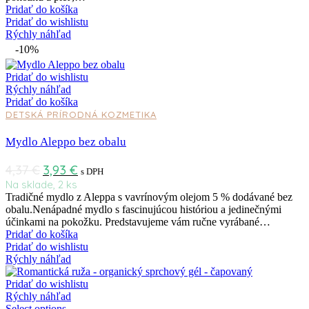
Pridať do košíka
Pridať do wishlistu
Rýchly náhľad
-10%
Pridať do wishlistu
Rýchly náhľad
Pridať do košíka
DETSKÁ PRÍRODNÁ KOZMETIKA
Mydlo Aleppo bez obalu
4,37
€
3,93
€
s DPH
Na sklade, 2 ks
Tradičné mydlo z Aleppa s vavrínovým olejom 5 % dodávané bez
obalu.Nenápadné mydlo s fascinujúcou históriou a jedinečnými
účinkami na pokožku. Predstavujeme vám ručne vyrábané…
Pridať do košíka
Pridať do wishlistu
Rýchly náhľad
Pridať do wishlistu
Rýchly náhľad
Select options