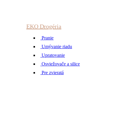
EKO Drogéria
Pranie
Umývanie riadu
Upratovanie
Osviežovače a silice
Pre zvieratá