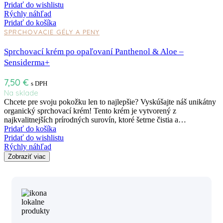
Pridať do wishlistu
Rýchly náhľad
Pridať do košíka
SPRCHOVACIE GÉLY A PENY
Sprchovací krém po opaľovaní Panthenol & Aloe –
Sensiderma+
7,50
€
s DPH
Na sklade
Chcete pre svoju pokožku len to najlepšie? Vyskúšajte náš unikátny
organický sprchovací krém! Tento krém je vytvorený z
najkvalitnejších prírodných surovín, ktoré šetrne čistia a…
Pridať do košíka
Pridať do wishlistu
Rýchly náhľad
Zobraziť viac