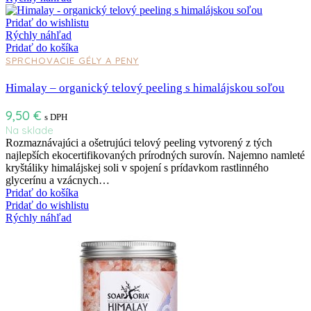
Pridať do wishlistu
Rýchly náhľad
Pridať do košíka
SPRCHOVACIE GÉLY A PENY
Himalay – organický telový peeling s himalájskou soľou
9,50
€
s DPH
Na sklade
Rozmaznávajúci a ošetrujúci telový peeling vytvorený z tých
najlepších ekocertifikovaných prírodných surovín. Najemno namleté
kryštáliky himalájskej soli v spojení s prídavkom rastlinného
glycerínu a vzácnych…
Pridať do košíka
Pridať do wishlistu
Rýchly náhľad