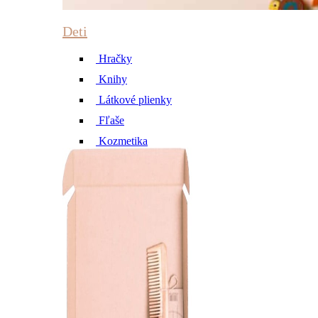
Deti
Hračky
Knihy
Látkové plienky
Fľaše
Kozmetika