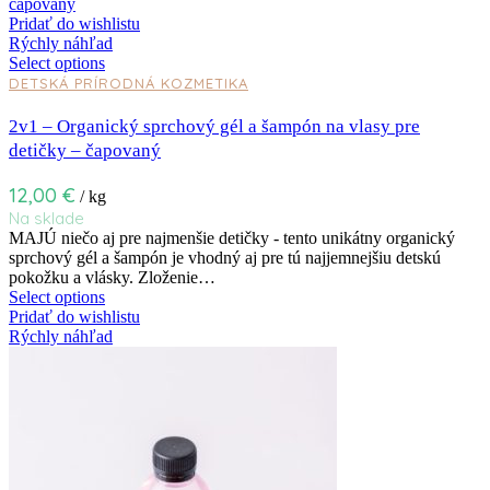
Pridať do wishlistu
Rýchly náhľad
Select options
DETSKÁ PRÍRODNÁ KOZMETIKA
2v1 – Organický sprchový gél a šampón na vlasy pre
detičky – čapovaný
12,00
€
/ kg
Na sklade
MAJÚ niečo aj pre najmenšie detičky - tento unikátny organický
sprchový gél a šampón je vhodný aj pre tú najjemnejšiu detskú
pokožku a vlásky. Zloženie…
Select options
Pridať do wishlistu
Rýchly náhľad