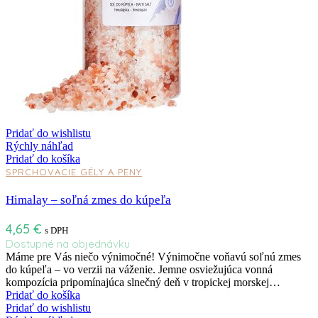
Pridať do wishlistu
Rýchly náhľad
Pridať do košíka
SPRCHOVACIE GÉLY A PENY
Himalay – soľná zmes do kúpeľa
4,65
€
s DPH
Dostupné na objednávku
Máme pre Vás niečo výnimočné! Výnimočne voňavú soľnú zmes
do kúpeľa – vo verzii na váženie. Jemne osviežujúca vonná
kompozícia pripomínajúca slnečný deň v tropickej morskej…
Pridať do košíka
Pridať do wishlistu