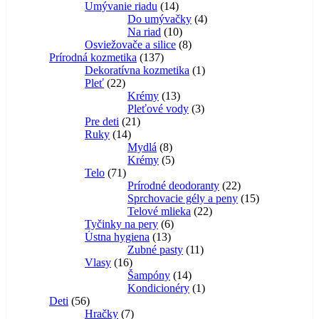
produktov
14
Umývanie riadu
14
produktov
4
Do umývačky
4
10
produkty
Na riad
10
produktov
8
Osviežovače a silice
8
137
produktov
Prírodná kozmetika
137
produktov
1
Dekoratívna kozmetika
1
22
produkt
Pleť
22
produktov
13
Krémy
13
produktov
3
Pleťové vody
3
21
produkty
Pre deti
21
14
produktov
Ruky
14
produktov
8
Mydlá
8
produktov
5
Krémy
5
71
produktov
Telo
71
produktov
22
Prírodné deodoranty
22
produktov
15
Sprchovacie gély a peny
15
22
produktov
Telové mlieka
22
6
produktov
Tyčinky na pery
6
13
produktov
Ústna hygiena
13
produktov
11
Zubné pasty
11
16
produktov
Vlasy
16
produktov
14
Šampóny
14
produktov
1
Kondicionéry
1
56
produkt
Deti
56
produktov
7
Hračky
7