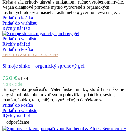
Krása a sila prírody ukrytá v unikátnom, ručne vyrobenom mydle.
Vegan dizajnové prírodné mydlo vytvorené z organických
rastlinných olejov a masiel a rastlinného glycerínu nevysušuje…
Pridať do košíka
Pridať do wishlistu
Rýchly náhľad
Pridať do wishlistu
Rýchly náhľad
Pridať do košíka
SPRCHOVACIE GÉLY A PENY
Si moje slnko – organický sprchový gél
7,20
€
s DPH
Na sklade
Si moje slnko je súčasťou Valentínskej limitky, ktorú Ti prinášame
aby si mohol/la obdarovať svoju polovičku, priateľku, sestru,
mamku, babku, tetu, milým, využiteľným darčekom za…
Pridať do košíka
Pridať do wishlistu
Rýchly náhľad
odporúčame