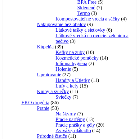
produktov
5
BPA Free
5
7
produktov
Sklenené
7
3
produktov
Termo
3
produkty
4
Kompostovateľné vrecia a sáčky
4
9
produk
Nakupovanie bez obalov
9
produktov
6
Látkové tašky a sieťovky
6
produktov
Látkové vrecká na ovocie, zeleninu a
3
pečivo
3
39
produkty
Kúpelňa
39
produktov
10
Kefky na zuby
10
produktov
14
Kozmetické pomôcky
14
2
produktov
Intímna hygiena
2
5
produkty
Holenie
5
27
produktov
Upratovanie
27
produktov
11
Handry a Utierky
11
15
produktov
Lufy a kefy
15
11
produktov
Knihy a sviečky
11
produktov
7
Sviečky
7
86
produktov
EKO drogéria
86
produktov
53
Pranie
53
produktov
7
Na škvrny
7
produktov
13
Pracie parfémy
13
produktov
20
Pracie prášky a gély
20
14
produktov
Aviváže, plákadlo
14
11
produktov
Prírodné čističe
11