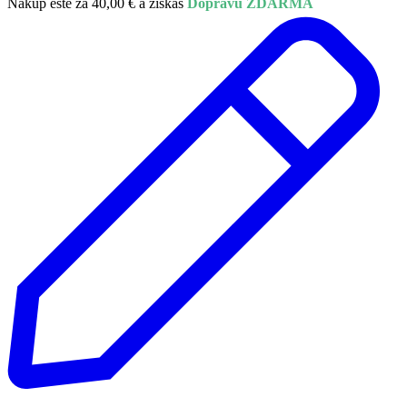
Nakúp ešte za
40,00
€
a získaš
Dopravu ZDARMA