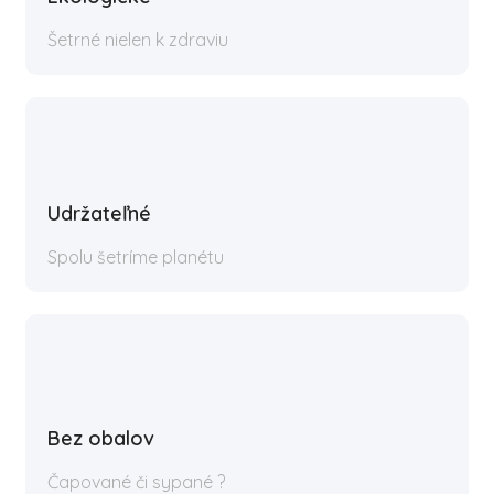
Šetrné nielen k zdraviu
Udržateľné
Spolu šetríme planétu
Bez obalov
Čapované či sypané ?