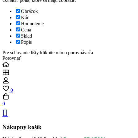
Označiť polia, ktoré sa majú zobraziť.
Obrázok
Kód
Hodnotenie
Cena
Sklad
Popis
Pre schovanie lišty kliknite mimo porovnávača
Porovnať
0
0
Nákupný košík