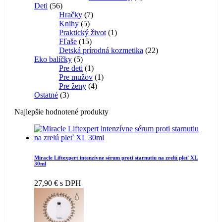
56
produkt
Deti
56
produktov
7
Hračky
7
5
produktov
Knihy
5
produktov
1
Praktický život
1
15
produkt
Fľaše
15
produktov
22
Detská prírodná kozmetika
22
5
produktov
Eko balíčky
5
produktov
1
Pre deti
1
produkt
1
Pre mužov
1
4
produkt
Pre ženy
4
3
produkty
Ostatné
3
produkty
Najlepšie hodnotené produkty
Miracle Liftexpert intenzívne sérum proti starnutiu na zrelú pleť XL
30ml
27,90
€
s DPH