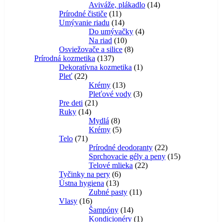
14
produktov
Aviváže, plákadlo
14
11
produktov
Prírodné čističe
11
produktov
14
Umývanie riadu
14
produktov
4
Do umývačky
4
10
produkty
Na riad
10
produktov
8
Osviežovače a silice
8
137
produktov
Prírodná kozmetika
137
produktov
1
Dekoratívna kozmetika
1
22
produkt
Pleť
22
produktov
13
Krémy
13
produktov
3
Pleťové vody
3
21
produkty
Pre deti
21
14
produktov
Ruky
14
produktov
8
Mydlá
8
produktov
5
Krémy
5
71
produktov
Telo
71
produktov
22
Prírodné deodoranty
22
produktov
15
Sprchovacie gély a peny
15
22
produktov
Telové mlieka
22
6
produktov
Tyčinky na pery
6
13
produktov
Ústna hygiena
13
produktov
11
Zubné pasty
11
16
produktov
Vlasy
16
produktov
14
Šampóny
14
produktov
1
Kondicionéry
1