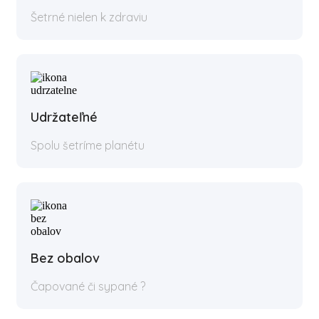
Šetrné nielen k zdraviu
Udržateľné
Spolu šetríme planétu
Bez obalov
Čapované či sypané ?