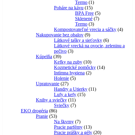
1
produktov
Termo
1
15
produkt
Poháre na kávu
15
produktov
5
BPA Free
5
7
produktov
Sklenené
7
3
produktov
Termo
3
produkty
4
Kompostovateľné vrecia a sáčky
4
9
produk
Nakupovanie bez obalov
9
produktov
6
Látkové tašky a sieťovky
6
produktov
Látkové vrecká na ovocie, zeleninu a
3
pečivo
3
39
produkty
Kúpelňa
39
produktov
10
Kefky na zuby
10
produktov
14
Kozmetické pomôcky
14
2
produktov
Intímna hygiena
2
5
produkty
Holenie
5
27
produktov
Upratovanie
27
produktov
11
Handry a Utierky
11
15
produktov
Lufy a kefy
15
11
produktov
Knihy a sviečky
11
produktov
7
Sviečky
7
86
produktov
EKO drogéria
86
produktov
53
Pranie
53
produktov
7
Na škvrny
7
produktov
13
Pracie parfémy
13
produktov
20
Pracie prášky a gély
20