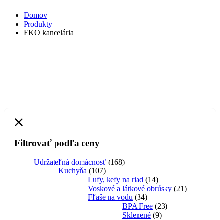
Domov
Produkty
EKO kancelária
Filtrovať podľa ceny
168
Udržateľná domácnosť
168
107
produktov
Kuchyňa
107
produktov
14
Lufy, kefy na riad
14
produktov
21
Voskové a látkové obrúsky
21
34
produktov
Fľaše na vodu
34
produktov
23
BPA Free
23
9
produktov
Sklenené
9