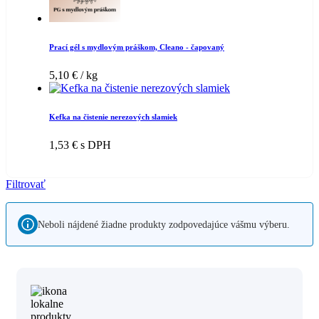
Prací gél s mydlovým práškom, Cleano - čapovaný
5,10
€
/ kg
Kefka na čistenie nerezových slamiek
1,53
€
s DPH
Filtrovať
Neboli nájdené žiadne produkty zodpovedajúce vášmu výberu.