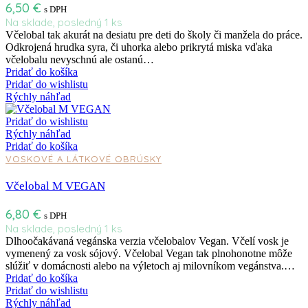
6,50
€
s DPH
Na sklade, posledný 1 ks
Včelobal tak akurát na desiatu pre deti do školy či manžela do práce.
Odkrojená hrudka syra, či uhorka alebo prikrytá miska vďaka
včelobalu nevyschnú ale ostanú…
Pridať do košíka
Pridať do wishlistu
Rýchly náhľad
Pridať do wishlistu
Rýchly náhľad
Pridať do košíka
VOSKOVÉ A LÁTKOVÉ OBRÚSKY
Včelobal M VEGAN
6,80
€
s DPH
Na sklade, posledný 1 ks
Dlhoočakávaná vegánska verzia včelobalov Vegan. Včelí vosk je
vymenený za vosk sójový. Včelobal Vegan tak plnohonotne môže
slúžiť v domácnosti alebo na výletoch aj milovníkom vegánstva.…
Pridať do košíka
Pridať do wishlistu
Rýchly náhľad