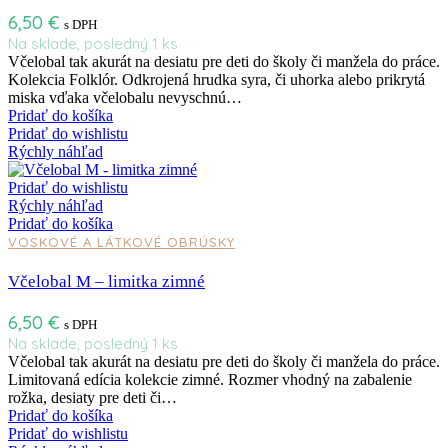
6,50
€
s DPH
Na sklade, posledný 1 ks
Včelobal tak akurát na desiatu pre deti do školy či manžela do práce.
Kolekcia Folklór. Odkrojená hrudka syra, či uhorka alebo prikrytá
miska vďaka včelobalu nevyschnú…
Pridať do košíka
Pridať do wishlistu
Rýchly náhľad
Pridať do wishlistu
Rýchly náhľad
Pridať do košíka
VOSKOVÉ A LÁTKOVÉ OBRÚSKY
Včelobal M – limitka zimné
6,50
€
s DPH
Na sklade, posledný 1 ks
Včelobal tak akurát na desiatu pre deti do školy či manžela do práce.
Limitovaná edícia kolekcie zimné. Rozmer vhodný na zabalenie
rožka, desiaty pre deti či…
Pridať do košíka
Pridať do wishlistu