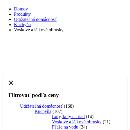
Domov
Produkty
Udržateľná domácnosť
Kuchyňa
Voskové a látkové obrúsky
Filtrovať podľa ceny
168
Udržateľná domácnosť
168
107
produktov
Kuchyňa
107
produktov
14
Lufy, kefy na riad
14
produktov
21
Voskové a látkové obrúsky
21
34
produktov
Fľaše na vodu
34