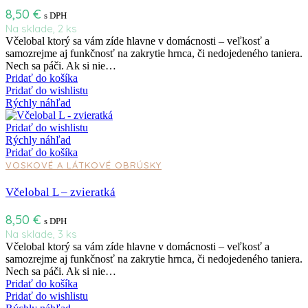
8,50
€
s DPH
Na sklade, 2 ks
Včelobal ktorý sa vám zíde hlavne v domácnosti – veľkosť a
samozrejme aj funkčnosť na zakrytie hrnca, či nedojedeného taniera.
Nech sa páči. Ak si nie…
Pridať do košíka
Pridať do wishlistu
Rýchly náhľad
Pridať do wishlistu
Rýchly náhľad
Pridať do košíka
VOSKOVÉ A LÁTKOVÉ OBRÚSKY
Včelobal L – zvieratká
8,50
€
s DPH
Na sklade, 3 ks
Včelobal ktorý sa vám zíde hlavne v domácnosti – veľkosť a
samozrejme aj funkčnosť na zakrytie hrnca, či nedojedeného taniera.
Nech sa páči. Ak si nie…
Pridať do košíka
Pridať do wishlistu