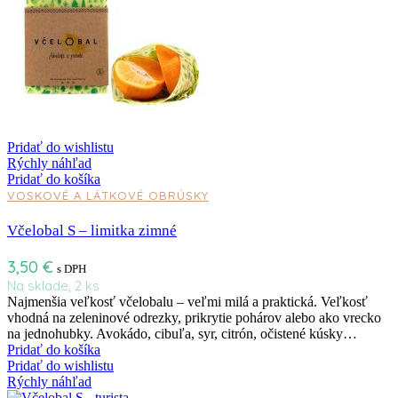
Pridať do wishlistu
Rýchly náhľad
Pridať do košíka
VOSKOVÉ A LÁTKOVÉ OBRÚSKY
Včelobal S – limitka zimné
3,50
€
s DPH
Na sklade, 2 ks
Najmenšia veľkosť včelobalu – veľmi milá a praktická. Veľkosť
vhodná na zeleninové odrezky, prikrytie pohárov alebo ako vrecko
na jednohubky. Avokádo, cibuľa, syr, citrón, očistené kúsky…
Pridať do košíka
Pridať do wishlistu
Rýchly náhľad