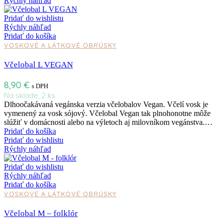
Rýchly náhľad
Pridať do wishlistu
Rýchly náhľad
Pridať do košíka
VOSKOVÉ A LÁTKOVÉ OBRÚSKY
Včelobal L VEGAN
8,90
€
s DPH
Na sklade, 2 ks
Dlhoočakávaná vegánska verzia včelobalov Vegan. Včelí vosk je
vymenený za vosk sójový. Včelobal Vegan tak plnohonotne môže
slúžiť v domácnosti alebo na výletoch aj milovníkom vegánstva.…
Pridať do košíka
Pridať do wishlistu
Rýchly náhľad
Pridať do wishlistu
Rýchly náhľad
Pridať do košíka
VOSKOVÉ A LÁTKOVÉ OBRÚSKY
Včelobal M – folklór