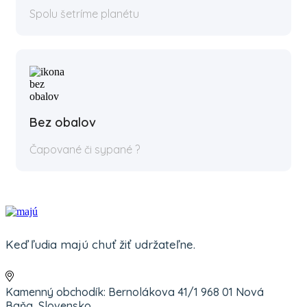
Spolu šetríme planétu
Bez obalov
Čapované či sypané ?
Keď ľudia majú chuť žiť udržateľne.
Kamenný obchodík: Bernolákova 41/1 968 01 Nová
Baňa, Slovensko