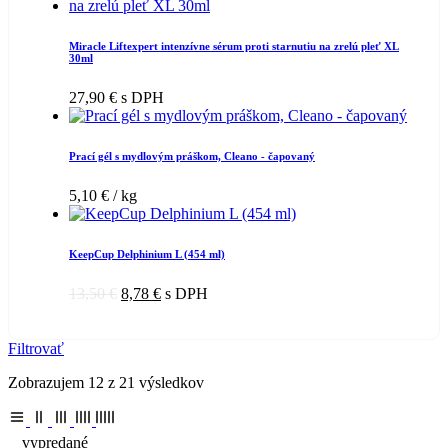
Miracle Liftexpert intenzívne sérum proti starnutiu na zrelú pleť XL
30ml
27,90
€
s DPH
Prací gél s mydlovým práškom, Cleano - čapovaný
5,10
€
/ kg
KeepCup Delphinium L (454 ml)
13,50
€
8,78
€
s DPH
Filtrovať
Zobrazujem 12 z 21 výsledkov
vypredané