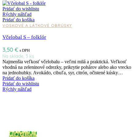
Pridať do wishlistu
Rýchly náhľad
Pridať do košíka
VOSKOVÉ A LÁTKOVÉ OBRÚSKY
Včelobal S – folklór
3,50
€
s DPH
Na sklade, 3 ks
Najmenšia veľkosť včelobalu – veľmi milá a praktická. Veľkosť
vhodná na zeleninové odrezky, prikrytie pohárov alebo ako vrecko
na jednohubky. Avokádo, cibuľa, syr, citrón, očistené kúsky…
Pridať do košíka
Pridať do wishlistu
Rýchly náhľad