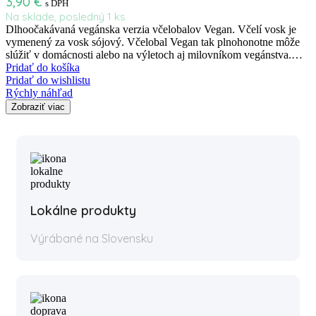
3,90
€
s DPH
Na sklade, posledný 1 ks
Dlhoočakávaná vegánska verzia včelobalov Vegan. Včelí vosk je
vymenený za vosk sójový. Včelobal Vegan tak plnohonotne môže
slúžiť v domácnosti alebo na výletoch aj milovníkom vegánstva.…
Pridať do košíka
Pridať do wishlistu
Rýchly náhľad
Zobraziť viac
Lokálne produkty
Výrábané na Slovensku