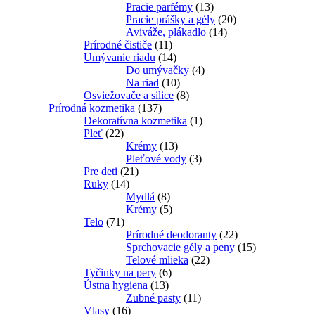
produktov
13
Pracie parfémy
13
produktov
20
Pracie prášky a gély
20
14
produktov
Aviváže, plákadlo
14
11
produktov
Prírodné čističe
11
produktov
14
Umývanie riadu
14
produktov
4
Do umývačky
4
10
produkty
Na riad
10
produktov
8
Osviežovače a silice
8
137
produktov
Prírodná kozmetika
137
produktov
1
Dekoratívna kozmetika
1
22
produkt
Pleť
22
produktov
13
Krémy
13
produktov
3
Pleťové vody
3
21
produkty
Pre deti
21
14
produktov
Ruky
14
produktov
8
Mydlá
8
produktov
5
Krémy
5
71
produktov
Telo
71
produktov
22
Prírodné deodoranty
22
produktov
15
Sprchovacie gély a peny
15
22
produktov
Telové mlieka
22
6
produktov
Tyčinky na pery
6
13
produktov
Ústna hygiena
13
produktov
11
Zubné pasty
11
16
produktov
Vlasy
16