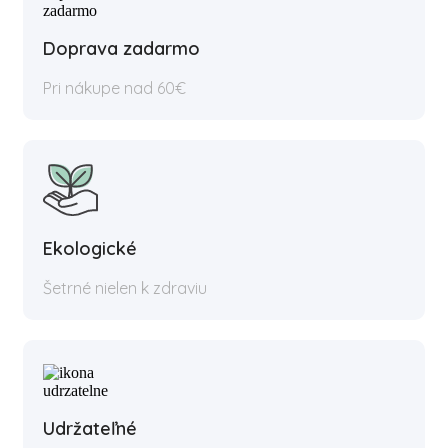
Doprava zadarmo
Pri nákupe nad 60€
Ekologické
Šetrné nielen k zdraviu
Udržateľné