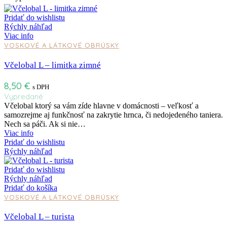
Pridať do wishlistu
Rýchly náhľad
Viac info
VOSKOVÉ A LÁTKOVÉ OBRÚSKY
Včelobal L – limitka zimné
8,50
€
s DPH
Vypredané
Včelobal ktorý sa vám zíde hlavne v domácnosti – veľkosť a
samozrejme aj funkčnosť na zakrytie hrnca, či nedojedeného taniera.
Nech sa páči. Ak si nie…
Viac info
Pridať do wishlistu
Rýchly náhľad
Pridať do wishlistu
Rýchly náhľad
Pridať do košíka
VOSKOVÉ A LÁTKOVÉ OBRÚSKY
Včelobal L – turista