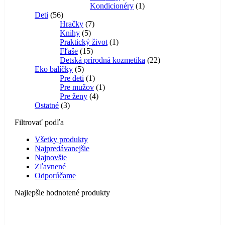
produktov
1
Kondicionéry
1
56
produkt
Deti
56
produktov
7
Hračky
7
5
produktov
Knihy
5
produktov
1
Praktický život
1
15
produkt
Fľaše
15
produktov
22
Detská prírodná kozmetika
22
5
produktov
Eko balíčky
5
produktov
1
Pre deti
1
produkt
1
Pre mužov
1
4
produkt
Pre ženy
4
3
produkty
Ostatné
3
produkty
Filtrovať podľa
Všetky produkty
Najpredávanejšie
Najnovšie
Zľavnené
Odporúčame
Najlepšie hodnotené produkty