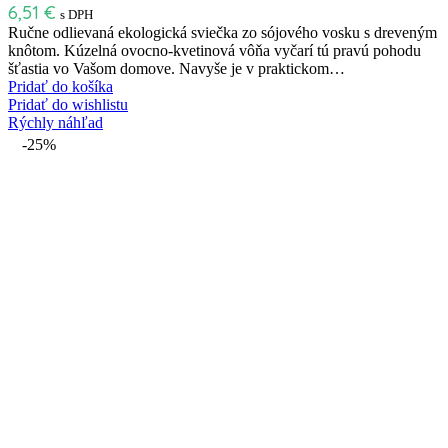
6,51
€
s DPH
Ručne odlievaná ekologická sviečka zo sójového vosku s dreveným
knôtom. Kúzelná ovocno-kvetinová vôňa vyčarí tú pravú pohodu
šťastia vo Vašom domove. Navyše je v praktickom…
Pridať do košíka
Pridať do wishlistu
Rýchly náhľad
-25%