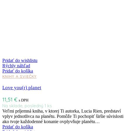
Pridať do wishlistu
Rýchly náhľad
Pridať do košíka
KNIHY A SVIEČKY
Love you(r) planet
11,51
€
s DPH
Na sklade, posledný 1 ks
Veľmi príjemná kniha, v ktorej Ti autorka, Lucia Rien, predstaví
vplyv jednotlivca na planétu. Pomôže Ti pochopiť širšie súvislosti
ako tvoje každodenné konanie ovplyvňuje planétu…
Pridať do košíka