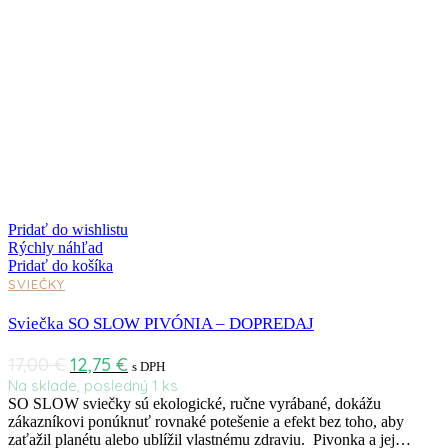
Pridať do wishlistu
Rýchly náhľad
Pridať do košíka
SVIEČKY
Sviečka SO SLOW PIVÓNIA – DOPREDAJ
17,00
€
12,75
€
s DPH
Na sklade, posledný 1 ks
SO SLOW sviečky sú ekologické, ručne vyrábané, dokážu
zákazníkovi ponúknuť rovnaké potešenie a efekt bez toho, aby
zaťažil planétu alebo ublížil vlastnému zdraviu. Pivonka a jej…