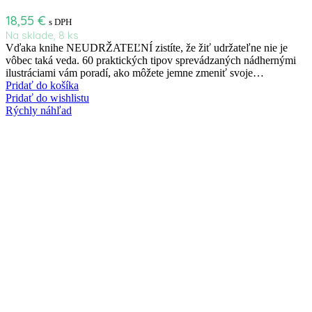
18,55
€
s DPH
Na sklade, 8 ks
Vďaka knihe NEUDRŽATEĽNÍ zistíte, že žiť udržateľne nie je
vôbec taká veda. 60 praktických tipov sprevádzaných nádhernými
ilustráciami vám poradí, ako môžete jemne zmeniť svoje…
Pridať do košíka
Pridať do wishlistu
Rýchly náhľad