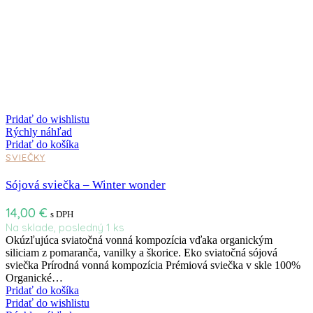
Pridať do wishlistu
Rýchly náhľad
Pridať do košíka
SVIEČKY
Sójová sviečka – Winter wonder
14,00
€
s DPH
Na sklade, posledný 1 ks
Okúzľujúca sviatočná vonná kompozícia vďaka organickým
siliciam z pomaranča, vanilky a škorice. Eko sviatočná sójová
sviečka Prírodná vonná kompozícia Prémiová sviečka v skle 100%
Organické…
Pridať do košíka
Pridať do wishlistu