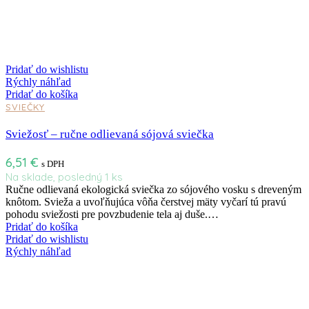
Pridať do wishlistu
Rýchly náhľad
Pridať do košíka
SVIEČKY
Sviežosť – ručne odlievaná sójová sviečka
6,51
€
s DPH
Na sklade, posledný 1 ks
Ručne odlievaná ekologická sviečka zo sójového vosku s dreveným
knôtom. Svieža a uvoľňujúca vôňa čerstvej mäty vyčarí tú pravú
pohodu sviežosti pre povzbudenie tela aj duše.…
Pridať do košíka
Pridať do wishlistu
Rýchly náhľad