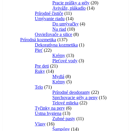
produktov
20
Pracie prášky a gély
20
14
produktov
Aviváže, plákadlo
14
11
produktov
Prírodné čističe
11
produktov
14
Umývanie riadu
14
produktov
4
Do umývačky
4
10
produkty
Na riad
10
produktov
8
Osviežovače a silice
8
137
produktov
Prírodná kozmetika
137
produktov
1
Dekoratívna kozmetika
1
22
produkt
Pleť
22
produktov
13
Krémy
13
produktov
3
Pleťové vody
3
21
produkty
Pre deti
21
14
produktov
Ruky
14
produktov
8
Mydlá
8
produktov
5
Krémy
5
71
produktov
Telo
71
produktov
22
Prírodné deodoranty
22
produktov
15
Sprchovacie gély a peny
15
22
produktov
Telové mlieka
22
6
produktov
Tyčinky na pery
6
13
produktov
Ústna hygiena
13
produktov
11
Zubné pasty
11
16
produktov
Vlasy
16
produktov
14
Šampóny
14