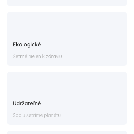
Ekologické
Šetrné nielen k zdraviu
Udržateľné
Spolu šetríme planétu