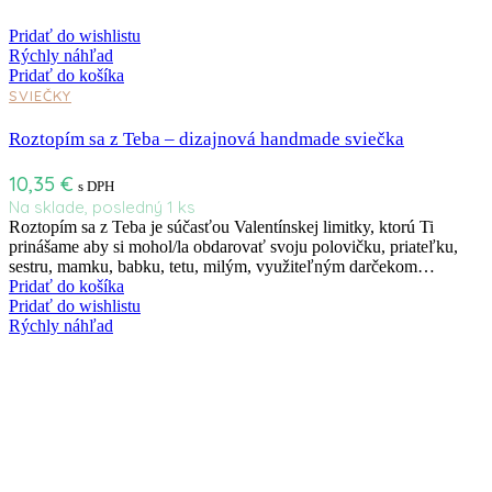
Pridať do wishlistu
Rýchly náhľad
Pridať do košíka
SVIEČKY
Roztopím sa z Teba – dizajnová handmade sviečka
10,35
€
s DPH
Na sklade, posledný 1 ks
Roztopím sa z Teba je súčasťou Valentínskej limitky, ktorú Ti
prinášame aby si mohol/la obdarovať svoju polovičku, priateľku,
sestru, mamku, babku, tetu, milým, využiteľným darčekom…
Pridať do košíka
Pridať do wishlistu
Rýchly náhľad