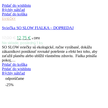
Pridať do wishlistu
Rýchly náhľad
Pridať do košíka
SVIEČKY
Sviečka SO SLOW FIALKA – DOPREDAJ
17,00
€
12,75
€
s DPH
Na sklade, posledný 1 ks
SO SLOW sviečky sú ekologické, ručne vyrábané, dokážu
zákazníkovi ponúknuť rovnaké potešenie a efekt bez toho, aby
zaťažil planétu alebo ublížil vlastnému zdraviu. Fialka prináša
pokoj,…
Pridať do košíka
Pridať do wishlistu
Rýchly náhľad
odporúčame
-25%