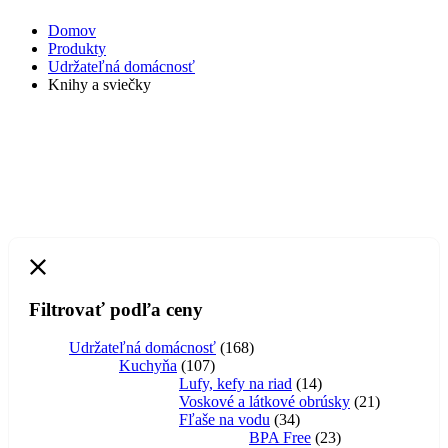
Domov
Produkty
Udržateľná domácnosť
Knihy a sviečky
Filtrovať podľa ceny
168
Udržateľná domácnosť
168
107
produktov
Kuchyňa
107
produktov
14
Lufy, kefy na riad
14
produktov
21
Voskové a látkové obrúsky
21
34
produktov
Fľaše na vodu
34
produktov
23
BPA Free
23