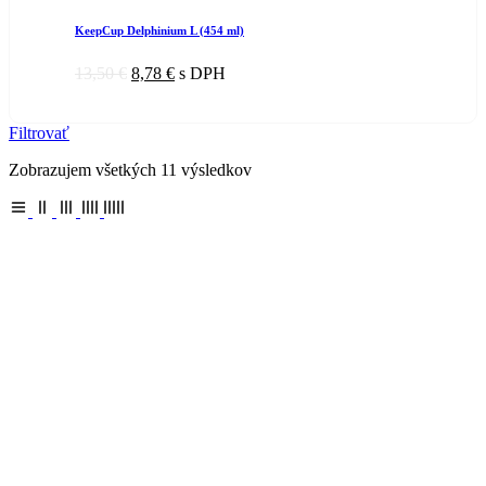
KeepCup Delphinium L (454 ml)
13,50
€
8,78
€
s DPH
Filtrovať
Zobrazujem všetkých 11 výsledkov