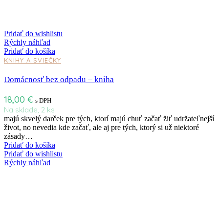
Pridať do wishlistu
Rýchly náhľad
Pridať do košíka
KNIHY A SVIEČKY
Domácnosť bez odpadu – kniha
18,00
€
s DPH
Na sklade, 2 ks
majú skvelý darček pre tých, ktorí majú chuť začať žiť udržateľnejší
život, no nevedia kde začať, ale aj pre tých, ktorý si už niektoré
zásady…
Pridať do košíka
Pridať do wishlistu
Rýchly náhľad