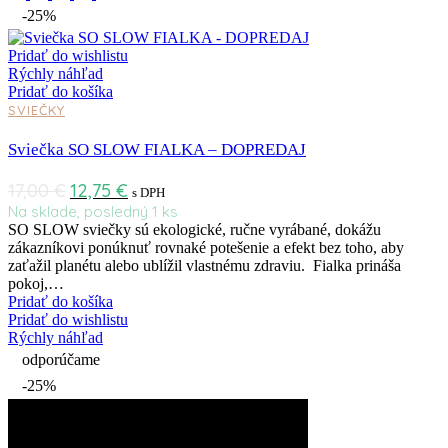
-25%
Pridať do wishlistu
Rýchly náhľad
Pridať do košíka
SVIEČKY
Sviečka SO SLOW FIALKA – DOPREDAJ
17,00
€
12,75
€
s DPH
Na sklade, posledný 1 ks
SO SLOW sviečky sú ekologické, ručne vyrábané, dokážu
zákazníkovi ponúknuť rovnaké potešenie a efekt bez toho, aby
zaťažil planétu alebo ublížil vlastnému zdraviu. Fialka prináša
pokoj,…
Pridať do košíka
Pridať do wishlistu
Rýchly náhľad
odporúčame
-25%