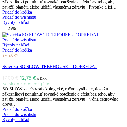
zákazníkovi ponúknuť rovnaké potešenie a efekt bez toho, aby
zaťažil planétu alebo ublížil vlastnému zdraviu. Pivonka a jej…
Pridať do košíka
Pridať do wishlistu
Rýchly náhľad
-25%
Pridať do wishlistu
Rýchly náhľad
Pridať do košíka
SVIEČKY
Sviečka SO SLOW TREEHOUSE – DOPREDAJ
17,00
€
12,75
€
s DPH
Na sklade, posledný 1 ks
SO SLOW sviečky sú ekologické, ručne vyrábané, dokážu
zákazníkovi ponúknuť rovnaké potešenie a efekt bez toho, aby
zaťažil planétu alebo ublížil vlastnému zdraviu. Vôňa cédrového
dreva…
Pridať do košíka
Pridať do wishlistu
Rýchly náhľad