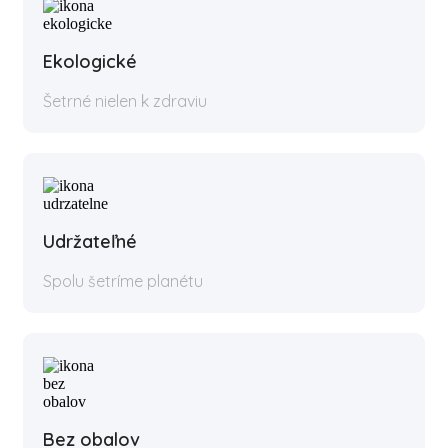
Ekologické
Šetrné nielen k zdraviu
Udržateľné
Spolu šetríme planétu
Bez obalov