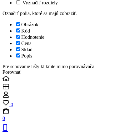
Vyznačiť rozdiely
Označiť polia, ktoré sa majú zobraziť.
Obrázok
Kód
Hodnotenie
Cena
Sklad
Popis
Pre schovanie lišty kliknite mimo porovnávača
Porovnať
0
0