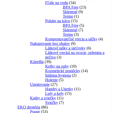
34
produktov
Fľaše na vodu
34
produktov
23
BPA Free
23
9
produktov
Sklenené
9
1
produktov
Termo
1
15
produkt
Poháre na kávu
15
produktov
5
BPA Free
5
7
produktov
Sklenené
7
3
produktov
Termo
3
produkty
4
Kompostovateľné vrecia a sáčky
4
9
produk
Nakupovanie bez obalov
9
produktov
6
Látkové tašky a sieťovky
6
produktov
Látkové vrecká na ovocie, zeleninu a
3
pečivo
3
39
produkty
Kúpelňa
39
produktov
10
Kefky na zuby
10
produktov
14
Kozmetické pomôcky
14
2
produktov
Intímna hygiena
2
5
produkty
Holenie
5
27
produktov
Upratovanie
27
produktov
11
Handry a Utierky
11
15
produktov
Lufy a kefy
15
11
produktov
Knihy a sviečky
11
produktov
7
Sviečky
7
86
produktov
EKO drogéria
86
produktov
53
Pranie
53