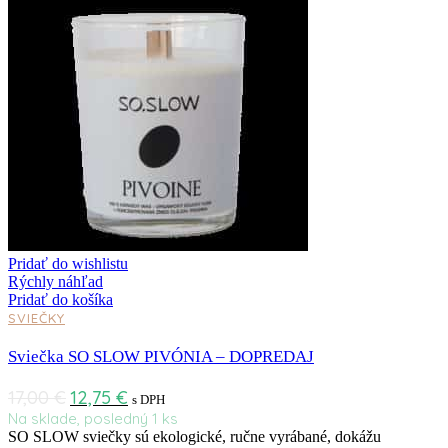
Pridať do wishlistu
Rýchly náhľad
Pridať do košíka
SVIEČKY
Sviečka SO SLOW PIVÓNIA – DOPREDAJ
17,00
€
12,75
€
s DPH
Na sklade, posledný 1 ks
SO SLOW sviečky sú ekologické, ručne vyrábané, dokážu