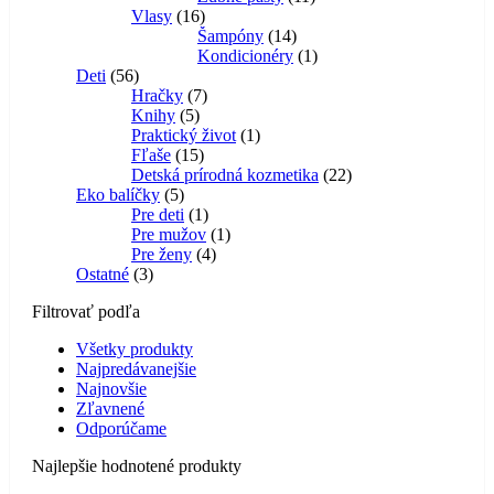
16
produktov
Vlasy
16
produktov
14
Šampóny
14
produktov
1
Kondicionéry
1
56
produkt
Deti
56
produktov
7
Hračky
7
5
produktov
Knihy
5
produktov
1
Praktický život
1
15
produkt
Fľaše
15
produktov
22
Detská prírodná kozmetika
22
5
produktov
Eko balíčky
5
produktov
1
Pre deti
1
produkt
1
Pre mužov
1
4
produkt
Pre ženy
4
3
produkty
Ostatné
3
produkty
Filtrovať podľa
Všetky produkty
Najpredávanejšie
Najnovšie
Zľavnené
Odporúčame
Najlepšie hodnotené produkty