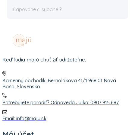
Čapované či sypané ?
Keď ľudia majú chuť žiť udržateľne.
Kamenný obchodík: Bernolákova 41/1 968 01 Nová
Baňa, Slovensko
Potrebujete poradiť? Odpovedá Julka: 0907 915 687
Email: info@maju.sk
Môj účet