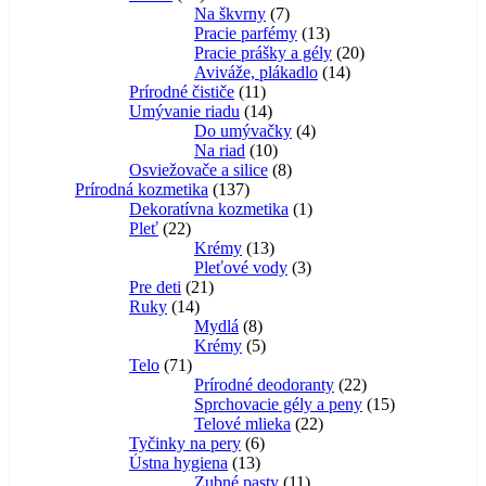
produktov
7
Na škvrny
7
produktov
13
Pracie parfémy
13
produktov
20
Pracie prášky a gély
20
14
produktov
Aviváže, plákadlo
14
11
produktov
Prírodné čističe
11
produktov
14
Umývanie riadu
14
produktov
4
Do umývačky
4
10
produkty
Na riad
10
produktov
8
Osviežovače a silice
8
137
produktov
Prírodná kozmetika
137
produktov
1
Dekoratívna kozmetika
1
22
produkt
Pleť
22
produktov
13
Krémy
13
produktov
3
Pleťové vody
3
21
produkty
Pre deti
21
14
produktov
Ruky
14
produktov
8
Mydlá
8
produktov
5
Krémy
5
71
produktov
Telo
71
produktov
22
Prírodné deodoranty
22
produktov
15
Sprchovacie gély a peny
15
22
produktov
Telové mlieka
22
6
produktov
Tyčinky na pery
6
13
produktov
Ústna hygiena
13
produktov
11
Zubné pasty
11