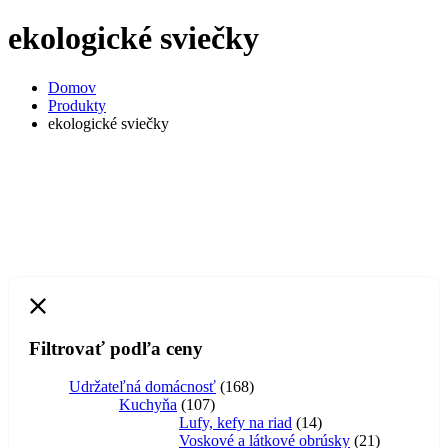
ekologické sviečky
Domov
Produkty
ekologické sviečky
Filtrovať podľa ceny
168
Udržateľná domácnosť
168
107
produktov
Kuchyňa
107
produktov
14
Lufy, kefy na riad
14
produktov
21
Voskové a látkové obrúsky
21