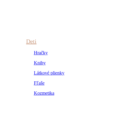
Deti
Hračky
Knihy
Látkové plienky
Fľaše
Kozmetika