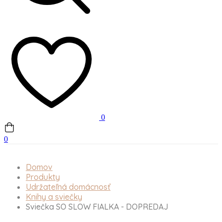
0
0
Domov
Produkty
Udržateľná domácnosť
Knihy a sviečky
Sviečka SO SLOW FIALKA - DOPREDAJ