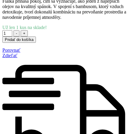
Fialka prináša pokoj, čím sa vyznačuje, ako jeden z najlepších
olejov na kvalitný spánok. V spojení s bambusom, ktorý vzduch
detoxikuje, tvorí dokonalú kombináciu na prevoňanie prostredia a
navodenie príjemnej atmosféry.
Už len
1
kus na sklade!
Množstvo
-
+
Pridať do košíka
Porovnať
Zdieľať