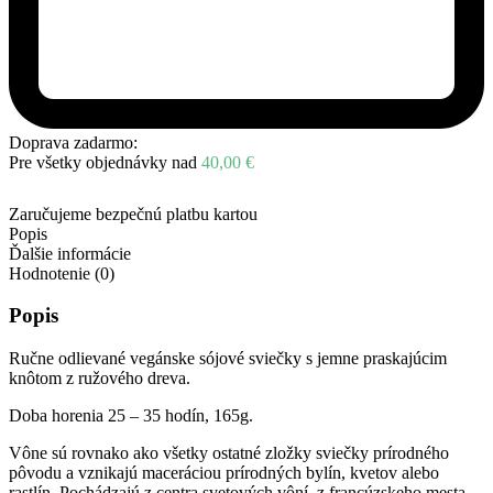
Doprava zadarmo:
Pre všetky objednávky nad
40,00
€
Zaručujeme bezpečnú platbu kartou
Popis
Ďalšie informácie
Hodnotenie (0)
Popis
Ručne odlievané vegánske sójové sviečky s jemne praskajúcim
knôtom z ružového dreva.
Doba horenia 25 – 35 hodín, 165g.
Vône sú rovnako ako všetky ostatné zložky sviečky prírodného
pôvodu a vznikajú maceráciou prírodných bylín, kvetov alebo
rastlín. Pochádzajú z centra svetových vôní, z francúzskeho mesta