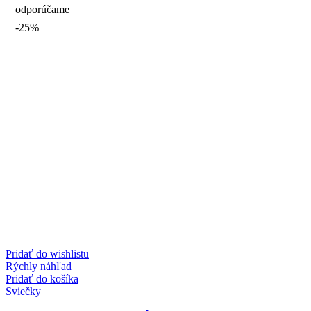
odporúčame
-25%
Pridať do wishlistu
Rýchly náhľad
Pridať do košíka
Sviečky