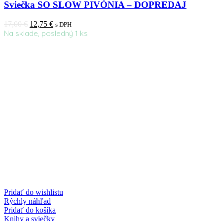
Sviečka SO SLOW PIVÓNIA – DOPREDAJ
17,00
€
12,75
€
s DPH
Na sklade, posledný 1 ks
Pridať do wishlistu
Rýchly náhľad
Pridať do košíka
Knihy a sviečky