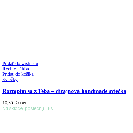
Pridať do wishlistu
Rýchly náhľad
Pridať do košíka
Sviečky
Roztopím sa z Teba – dizajnová handmade sviečka
10,35
€
s DPH
Na sklade, posledný 1 ks