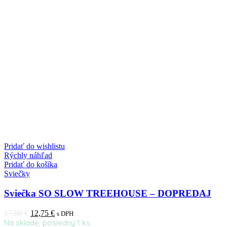
Pridať do wishlistu
Rýchly náhľad
Pridať do košíka
Sviečky
Sviečka SO SLOW TREEHOUSE – DOPREDAJ
17,00
€
12,75
€
s DPH
Na sklade, posledný 1 ks