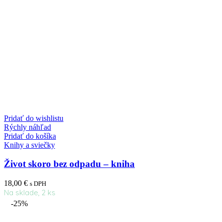
Pridať do wishlistu
Rýchly náhľad
Pridať do košíka
Knihy a sviečky
Život skoro bez odpadu – kniha
18,00
€
s DPH
Na sklade, 2 ks
-25%