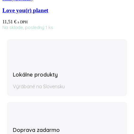
Love you(r) planet
11,51
€
s DPH
Na sklade, posledný 1 ks
Lokálne produkty
Výrábané na Slovensku
Doprava zadarmo