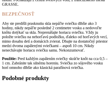
GRASSE.
BEZPEČNOSŤ
Aby ste predišli prasknutiu skla nepáľte sviečku dlhšie ako 3
hodiny, nikdy nepáľte posledné 2 centimetre vosku a nedovoľte
knôtu dotýkať sa skla. Neprenášajte horiacu sviečku. Vždy ju
položte sviečku na nehorľavú podložku, ďaleko od horľavých vecí,
mimo dosahu detí a domácich zvierat. Dbajte na dostatočný priestor
medzi dvoma zapálenými sviečkami – aspoň 10 cm. Nikdy
nenechávajte horiacu sviečku samu. Nekonzumovať.
Použitie:
Pred každým zapálením sviečky skráťte knôt na cca 0,5 –
1 cm. Zabránite tak silnému horeniu. Sviečka zo sójového vosku
horí omnoho dlhšie ako klasická parafínová sviečka.
Podobné produkty