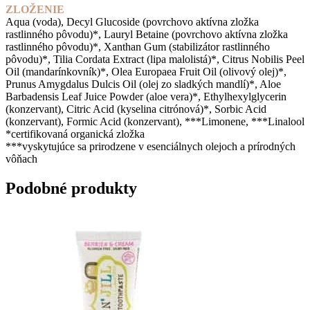
ZLOŽENIE
Aqua (voda), Decyl Glucoside (povrchovo aktívna zložka
rastlinného pôvodu)*, Lauryl Betaine (povrchovo aktívna zložka
rastlinného pôvodu)*, Xanthan Gum (stabilizátor rastlinného
pôvodu)*, Tilia Cordata Extract (lipa malolistá)*, Citrus Nobilis Peel
Oil (mandarínkovník)*, Olea Europaea Fruit Oil (olivový olej)*,
Prunus Amygdalus Dulcis Oil (olej zo sladkých mandlí)*, Aloe
Barbadensis Leaf Juice Powder (aloe vera)*, Ethylhexylglycerin
(konzervant), Citric Acid (kyselina citrónová)*, Sorbic Acid
(konzervant), Formic Acid (konzervant), ***Limonene, ***Linalool
*certifikovaná organická zložka
***vyskytujúce sa prirodzene v esenciálnych olejoch a prírodných
vôňach
Podobné produkty