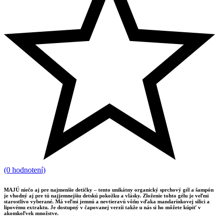
(0 hodnotení)
MAJÚ niečo aj pre najmenšie detičky – tento unikátny organický sprchový gél a šampón
je vhodný aj pre tú najjemnejšiu detskú pokožku a vlásky. Zloženie tohto gélu je veľmi
starostlivo vyberané. Má veľmi jemnú a nevtieravú vôňu vďaka mandarínkovej silici a
lipovému extraktu. Je dostupný v čapovanej verzii takže u nás si ho môžete kúpiť v
akomkoľvek množstve.