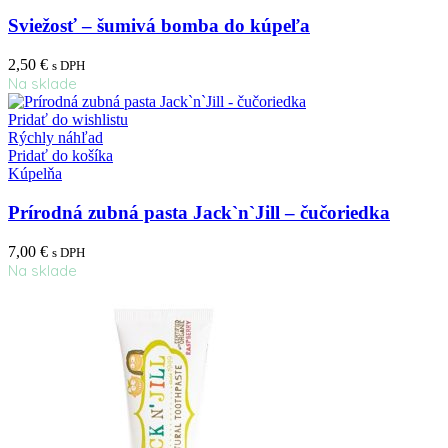
Sviežosť – šumivá bomba do kúpeľa
2,50
€
s DPH
Na sklade
Pridať do wishlistu
Rýchly náhľad
Pridať do košíka
Kúpelňa
Prírodná zubná pasta Jack`n`Jill – čučoriedka
7,00
€
s DPH
Na sklade