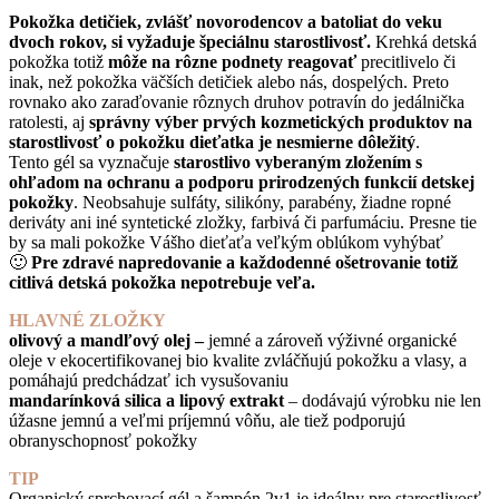
Pokožka detičiek, zvlášť novorodencov a batoliat do veku
dvoch rokov, si vyžaduje špeciálnu starostlivosť.
Krehká detská
pokožka totiž
môže na rôzne podnety reagovať
precitlivelo či
inak, než pokožka väčších detičiek alebo nás, dospelých. Preto
rovnako ako zaraďovanie rôznych druhov potravín do jedálnička
ratolesti, aj
správny výber prvých kozmetických produktov na
starostlivosť o pokožku dieťatka je nesmierne dôležitý
.
Tento gél sa vyznačuje
starostlivo vyberaným zložením s
ohľadom na ochranu a podporu prirodzených funkcií detskej
pokožky
. Neobsahuje sulfáty, silikóny, parabény, žiadne ropné
deriváty ani iné syntetické zložky, farbivá či parfumáciu. Presne tie
by sa mali pokožke Vášho dieťaťa veľkým oblúkom vyhýbať
🙂
Pre zdravé napredovanie a každodenné ošetrovanie totiž
citlivá detská pokožka nepotrebuje veľa.
HLAVNÉ ZLOŽKY
olivový a mandľový olej –
jemné a zároveň výživné organické
oleje v ekocertifikovanej bio kvalite zvláčňujú pokožku a vlasy, a
pomáhajú predchádzať ich vysušovaniu
mandarínková silica a lipový extrakt
– dodávajú výrobku nie len
úžasne jemnú a veľmi príjemnú vôňu, ale tiež podporujú
obranyschopnosť pokožky
TIP
Organický sprchovací gél a šampón 2v1 je ideálny pre starostlivosť