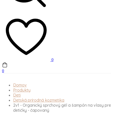
0
0
Domov
Produkty
Deti
Detská prírodná kozmetika
2v1 - Organický sprchový gél a šampón na vlasy pre
detičky - čapovaný