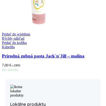
Pridať do wishlistu
Rýchly náhľad
Pridať do košíka
Kúpelňa
Prírodná zubná pasta Jack`n`Jill – malina
7,00
€
s DPH
Na sklade
Lokálne produkty