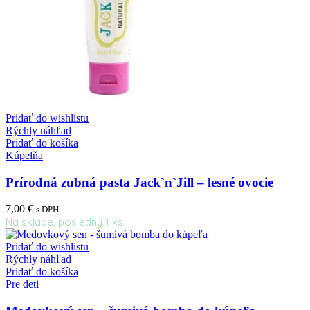
Pridať do wishlistu
Rýchly náhľad
Pridať do košíka
Kúpelňa
Prírodná zubná pasta Jack`n`Jill – lesné ovocie
7,00
€
s DPH
Na sklade, posledný 1 ks
Pridať do wishlistu
Rýchly náhľad
Pridať do košíka
Pre deti