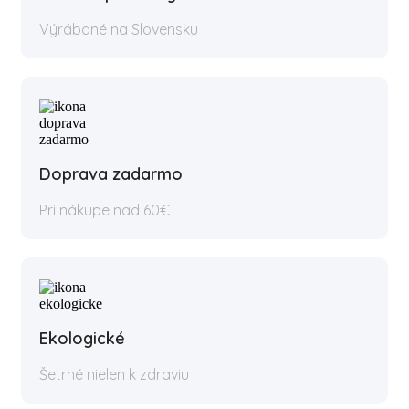
Výrábané na Slovensku
Doprava zadarmo
Pri nákupe nad 60€
Ekologické
Šetrné nielen k zdraviu