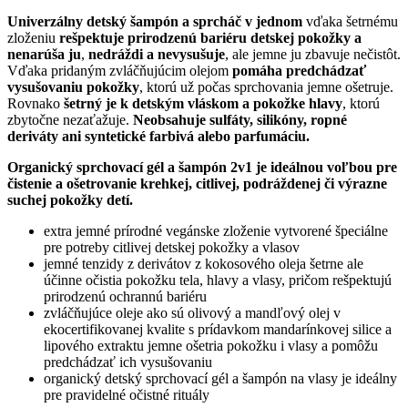
Univerzálny detský šampón a sprcháč v jednom
vďaka šetrnému
zloženiu
rešpektuje prirodzenú bariéru detskej pokožky a
nenarúša ju
,
nedráždi a nevysušuje
, ale jemne ju zbavuje nečistôt.
Vďaka pridaným zvláčňujúcim olejom
pomáha predchádzať
vysušovaniu pokožky
, ktorú už počas sprchovania jemne ošetruje.
Rovnako
šetrný je k detským vláskom a pokožke hlavy
, ktorú
zbytočne nezaťažuje.
Neobsahuje sulfáty, silikóny, ropné
deriváty ani syntetické farbivá alebo parfumáciu.
Organický sprchovací gél a šampón 2v1 je ideálnou voľbou pre
čistenie a ošetrovanie krehkej, citlivej, podráždenej či výrazne
suchej pokožky detí.
extra jemné prírodné vegánske zloženie vytvorené špeciálne
pre potreby citlivej detskej pokožky a vlasov
jemné tenzidy z derivátov z kokosového oleja šetrne ale
účinne očistia pokožku tela, hlavy a vlasy, pričom rešpektujú
prirodzenú ochrannú bariéru
zvláčňujúce oleje ako sú olivový a mandľový olej v
ekocertifikovanej kvalite s prídavkom mandarínkovej silice a
lipového extraktu jemne ošetria pokožku i vlasy a pomôžu
predchádzať ich vysušovaniu
organický detský sprchovací gél a šampón na vlasy je ideálny
pre pravidelné očistné rituály