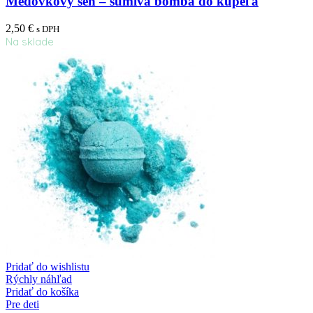
Medovkový sen – šumivá bomba do kúpeľa
2,50
€
s DPH
Na sklade
Pridať do wishlistu
Rýchly náhľad
Pridať do košíka
Pre deti