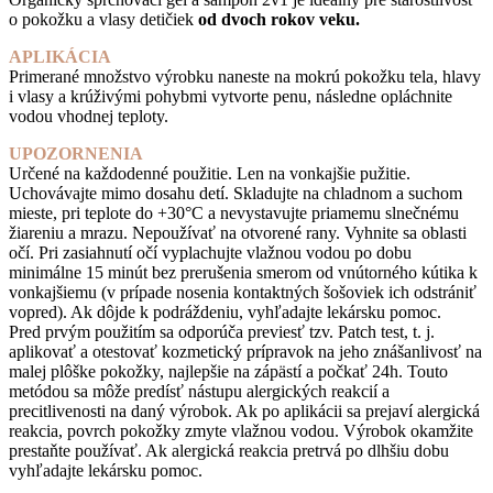
o pokožku a vlasy detičiek
od dvoch rokov veku.
APLIKÁCIA
Primerané množstvo výrobku naneste na mokrú pokožku tela, hlavy
i vlasy a krúživými pohybmi vytvorte penu, následne opláchnite
vodou vhodnej teploty.
UPOZORNENIA
Určené na každodenné použitie. Len na vonkajšie pužitie.
Uchovávajte mimo dosahu detí. Skladujte na chladnom a suchom
mieste, pri teplote do +30°C a nevystavujte priamemu slnečnému
žiareniu a mrazu. Nepoužívať na otvorené rany. Vyhnite sa oblasti
očí. Pri zasiahnutí očí vyplachujte vlažnou vodou po dobu
minimálne 15 minút bez prerušenia smerom od vnútorného kútika k
vonkajšiemu (v prípade nosenia kontaktných šošoviek ich odstrániť
vopred). Ak dôjde k podráždeniu, vyhľadajte lekársku pomoc.
Pred prvým použitím sa odporúča previesť tzv. Patch test, t. j.
aplikovať a otestovať kozmetický prípravok na jeho znášanlivosť na
malej plôške pokožky, najlepšie na zápästí a počkať 24h. Touto
metódou sa môže predísť nástupu alergických reakcií a
precitlivenosti na daný výrobok. Ak po aplikácii sa prejaví alergická
reakcia, povrch pokožky zmyte vlažnou vodou. Výrobok okamžite
prestaňte používať. Ak alergická reakcia pretrvá po dlhšiu dobu
vyhľadajte lekársku pomoc.