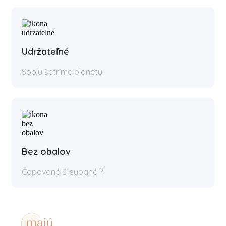
Udržateľné
Spolu šetríme planétu
Bez obalov
Čapované či sypané ?