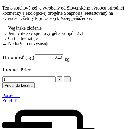
Tento sprchový gél je vyrobený od Slovenského výrobcu prírodnej
kozmetiky a ekologickej drogérie Soaphoria. Netestovaný na
zvieratách, šetrný k prírode aj k Vašej peňaženke.
→ Vegánske zloženie
→ Jemný detský sprchový gél a šampón 2v1
→ Čistí a hydratuje
→ Nedráždi a nevysušuje
Hmotnosť (kg)
Product Price
Množstvo
-
+
Pridať do košíka
Porovnať
Zdieľať