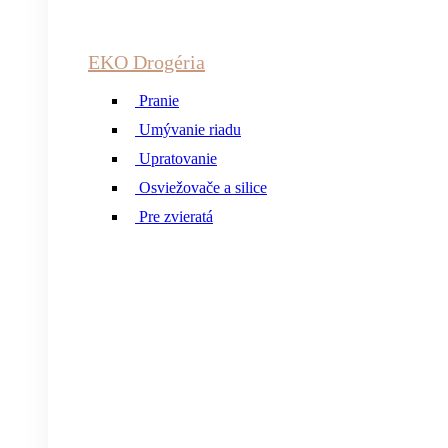
EKO Drogéria
Pranie
Umývanie riadu
Upratovanie
Osviežovače a silice
Pre zvieratá