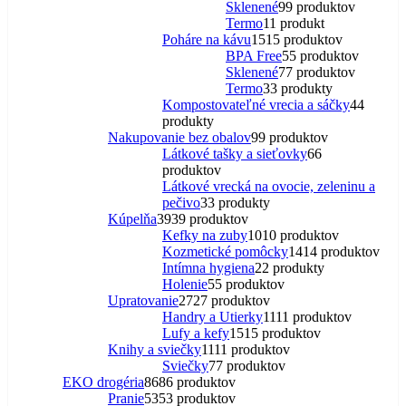
Sklenené
9
9 produktov
Termo
1
1 produkt
Poháre na kávu
15
15 produktov
BPA Free
5
5 produktov
Sklenené
7
7 produktov
Termo
3
3 produkty
Kompostovateľné vrecia a sáčky
4
4
produkty
Nakupovanie bez obalov
9
9 produktov
Látkové tašky a sieťovky
6
6
produktov
Látkové vrecká na ovocie, zeleninu a
pečivo
3
3 produkty
Kúpelňa
39
39 produktov
Kefky na zuby
10
10 produktov
Kozmetické pomôcky
14
14 produktov
Intímna hygiena
2
2 produkty
Holenie
5
5 produktov
Upratovanie
27
27 produktov
Handry a Utierky
11
11 produktov
Lufy a kefy
15
15 produktov
Knihy a sviečky
11
11 produktov
Sviečky
7
7 produktov
EKO drogéria
86
86 produktov
Pranie
53
53 produktov