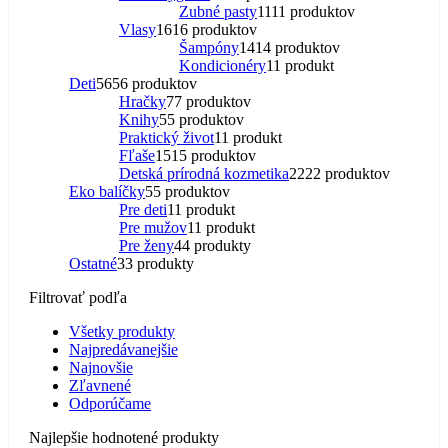
Zubné pasty
11
11 produktov
Vlasy
16
16 produktov
Šampóny
14
14 produktov
Kondicionéry
1
1 produkt
Deti
56
56 produktov
Hračky
7
7 produktov
Knihy
5
5 produktov
Praktický život
1
1 produkt
Fľaše
15
15 produktov
Detská prírodná kozmetika
22
22 produktov
Eko balíčky
5
5 produktov
Pre deti
1
1 produkt
Pre mužov
1
1 produkt
Pre ženy
4
4 produkty
Ostatné
3
3 produkty
Filtrovať podľa
Všetky produkty
Najpredávanejšie
Najnovšie
Zľavnené
Odporúčame
Najlepšie hodnotené produkty