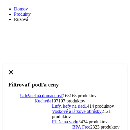
Domov
Produkty
Ružová
Filtrovať podľa ceny
Udržateľná domácnosť
168
168 produktov
Kuchyňa
107
107 produktov
Lufy, kefy na riad
14
14 produktov
Voskové a látkové obrúsky
21
21
produktov
Fľaše na vodu
34
34 produktov
BPA Free
23
23 produktov