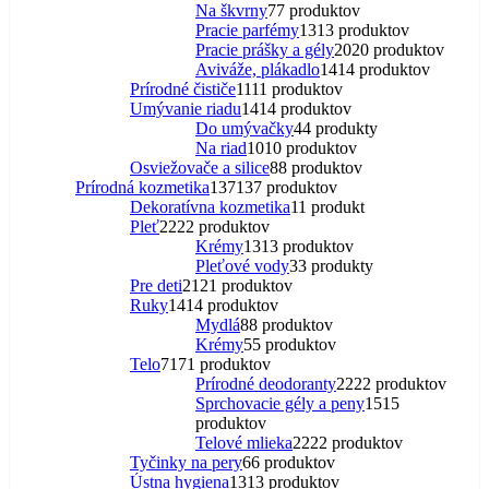
Na škvrny
7
7 produktov
Pracie parfémy
13
13 produktov
Pracie prášky a gély
20
20 produktov
Aviváže, plákadlo
14
14 produktov
Prírodné čističe
11
11 produktov
Umývanie riadu
14
14 produktov
Do umývačky
4
4 produkty
Na riad
10
10 produktov
Osviežovače a silice
8
8 produktov
Prírodná kozmetika
137
137 produktov
Dekoratívna kozmetika
1
1 produkt
Pleť
22
22 produktov
Krémy
13
13 produktov
Pleťové vody
3
3 produkty
Pre deti
21
21 produktov
Ruky
14
14 produktov
Mydlá
8
8 produktov
Krémy
5
5 produktov
Telo
71
71 produktov
Prírodné deodoranty
22
22 produktov
Sprchovacie gély a peny
15
15
produktov
Telové mlieka
22
22 produktov
Tyčinky na pery
6
6 produktov
Ústna hygiena
13
13 produktov