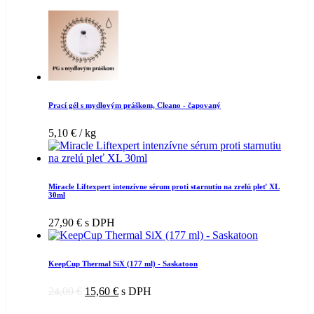
Prací gél s mydlovým práškom, Cleano - čapovaný
5,10
€
/ kg
Miracle Liftexpert intenzívne sérum proti starnutiu na zrelú pleť XL
30ml
27,90
€
s DPH
KeepCup Thermal SiX (177 ml) - Saskatoon
24,00
€
15,60
€
s DPH