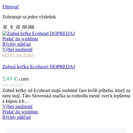
Filtrovať
Zobrazuje sa jeden výsledok
Pridať do wishlistu
Rýchly náhľad
Výber možností
KEFKY NA ZUBY
Zubná kefka Ecoheart DOPREDAJ
5,49
€
s DPH
Na sklade
Zubné kefky od Ecoheart majú osobitné čaro kvôli príbehu, ktorý za
nimi stojí. Táto Slovenská značka sa rozhodla meniť svet k lepšiemu
a kúpou ich…
Výber možností
Pridať do wishlistu
Rýchly náhľad