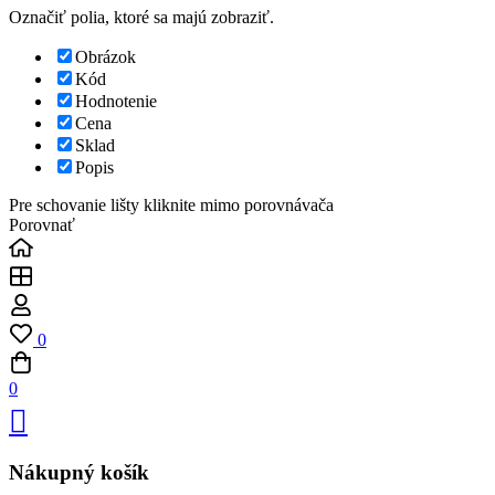
Označiť polia, ktoré sa majú zobraziť.
Obrázok
Kód
Hodnotenie
Cena
Sklad
Popis
Pre schovanie lišty kliknite mimo porovnávača
Porovnať
0
0
Nákupný košík