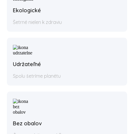
Ekologické
Šetrné nielen k zdraviu
Udržateľné
Spolu šetríme planétu
Bez obalov