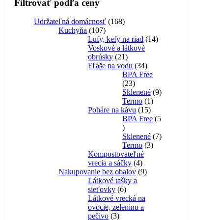
Filtrovať podľa ceny
Udržateľná domácnosť
168
Kuchyňa
107
Lufy, kefy na riad
14
Voskové a látkové
obrúsky
21
Fľaše na vodu
34
BPA Free
23
Sklenené
9
Termo
1
Poháre na kávu
15
BPA Free
5
Sklenené
7
Termo
3
Kompostovateľné
vrecia a sáčky
4
Nakupovanie bez obalov
9
Látkové tašky a
sieťovky
6
Látkové vrecká na
ovocie, zeleninu a
pečivo
3