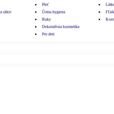
Pleť
Látk
 silice
Ústna hygiena
Fľaš
Ruky
Kozm
Dekoratívna kozmetika
Pre deti