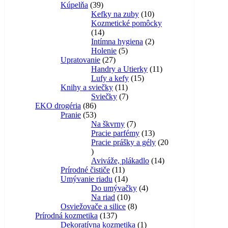
Kúpelňa
39
Kefky na zuby
10
Kozmetické pomôcky
14
Intímna hygiena
2
Holenie
5
Upratovanie
27
Handry a Utierky
11
Lufy a kefy
15
Knihy a sviečky
11
Sviečky
7
EKO drogéria
86
Pranie
53
Na škvrny
7
Pracie parfémy
13
Pracie prášky a gély
20
Aviváže, plákadlo
14
Prírodné čističe
11
Umývanie riadu
14
Do umývačky
4
Na riad
10
Osviežovače a silice
8
Prírodná kozmetika
137
Dekoratívna kozmetika
1