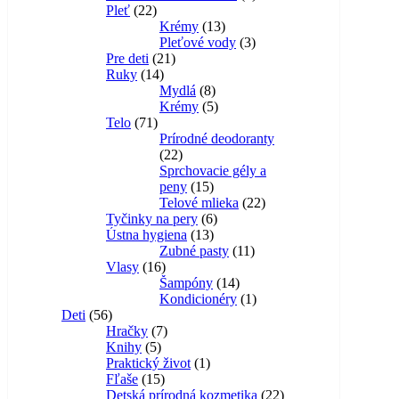
Pleť
22
Krémy
13
Pleťové vody
3
Pre deti
21
Ruky
14
Mydlá
8
Krémy
5
Telo
71
Prírodné deodoranty
22
Sprchovacie gély a
peny
15
Telové mlieka
22
Tyčinky na pery
6
Ústna hygiena
13
Zubné pasty
11
Vlasy
16
Šampóny
14
Kondicionéry
1
Deti
56
Hračky
7
Knihy
5
Praktický život
1
Fľaše
15
Detská prírodná kozmetika
22