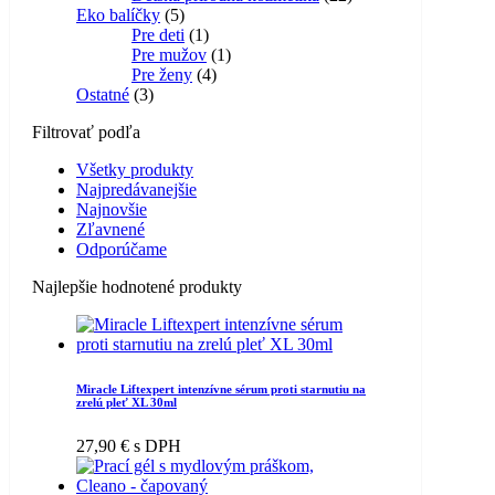
Eko balíčky
5
Pre deti
1
Pre mužov
1
Pre ženy
4
Ostatné
3
Filtrovať podľa
Všetky produkty
Najpredávanejšie
Najnovšie
Zľavnené
Odporúčame
Najlepšie hodnotené produkty
Miracle Liftexpert intenzívne sérum proti starnutiu na
zrelú pleť XL 30ml
27,90
€
s DPH