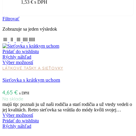
1,53
€
s DPH
Filtrovať
Zobrazuje sa jeden výsledok
Pridať do wishlistu
Rýchly náhľad
Výber možností
LÁTKOVÉ TAŠKY A SIEŤOVKY
Sieťovka s krátkym uchom
4,65
€
s DPH
Na sklade
majú tip: poznali ju už naši rodičia a starí rodičia a už vtedy vedeli o
jej kvalitách. Retro sieťovka sa vrátila do módy kvôli svojej…
Výber možností
Pridať do wishlistu
Rýchly náhľad