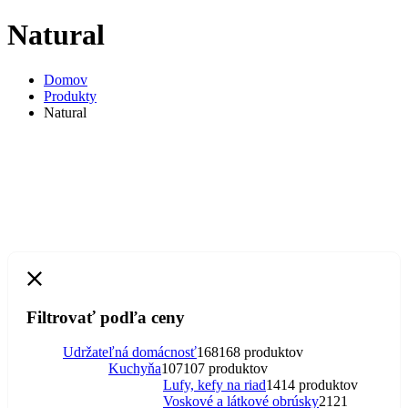
Natural
Domov
Produkty
Natural
Filtrovať podľa ceny
Udržateľná domácnosť
168
168 produktov
Kuchyňa
107
107 produktov
Lufy, kefy na riad
14
14 produktov
Voskové a látkové obrúsky
21
21