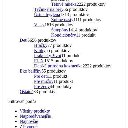
Telové mlieka
22
22 produktov
Tyčinky na pery
6
6 produktov
Ústna hygiena
13
13 produktov
Zubné pasty
11
11 produktov
Vlasy
16
16 produktov
Šampóny
14
14 produktov
Kondicionéry
1
1 produkt
Deti
56
56 produktov
Hračky
7
7 produktov
Knihy
5
5 produktov
Praktický život
1
1 produkt
Fľaše
15
15 produktov
Detská prírodná kozmetika
22
22 produktov
Eko balíčky
5
5 produktov
Pre deti
1
1 produkt
Pre mužov
1
1 produkt
Pre ženy
4
4 produkty
Ostatné
3
3 produkty
Filtrovať podľa
Všetky produkty
Najpredávanejšie
Najnovšie
Zľavnené