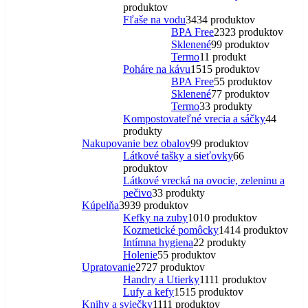
produktov
Fľaše na vodu
34
34 produktov
BPA Free
23
23 produktov
Sklenené
9
9 produktov
Termo
1
1 produkt
Poháre na kávu
15
15 produktov
BPA Free
5
5 produktov
Sklenené
7
7 produktov
Termo
3
3 produkty
Kompostovateľné vrecia a sáčky
4
4
produkty
Nakupovanie bez obalov
9
9 produktov
Látkové tašky a sieťovky
6
6
produktov
Látkové vrecká na ovocie, zeleninu a
pečivo
3
3 produkty
Kúpelňa
39
39 produktov
Kefky na zuby
10
10 produktov
Kozmetické pomôcky
14
14 produktov
Intímna hygiena
2
2 produkty
Holenie
5
5 produktov
Upratovanie
27
27 produktov
Handry a Utierky
11
11 produktov
Lufy a kefy
15
15 produktov
Knihy a sviečky
11
11 produktov