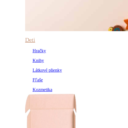
Deti
Hračky
Knihy
Látkové plienky
Fľaše
Kozmetika