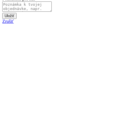
Uložiť
Zrušiť