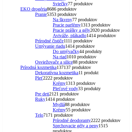
Sviečky
7
7 produktov
EKO drogéria
86
86 produktov
Pranie
53
53 produktov
Na škvrny
7
7 produktov
Pracie parfémy
13
13 produktov
Pracie prášky a gély
20
20 produktov
Aviváže, plákadlo
14
14 produktov
Prírodné čističe
11
11 produktov
Umývanie riadu
14
14 produktov
Do umývačky
4
4 produkty
Na riad
10
10 produktov
Osviežovače a silice
8
8 produktov
Prírodná kozmetika
137
137 produktov
Dekoratívna kozmetika
1
1 produkt
Pleť
22
22 produktov
Krémy
13
13 produktov
Pleťové vody
3
3 produkty
Pre deti
21
21 produktov
Ruky
14
14 produktov
Mydlá
8
8 produktov
Krémy
5
5 produktov
Telo
71
71 produktov
Prírodné deodoranty
22
22 produktov
Sprchovacie gély a peny
15
15
produktov