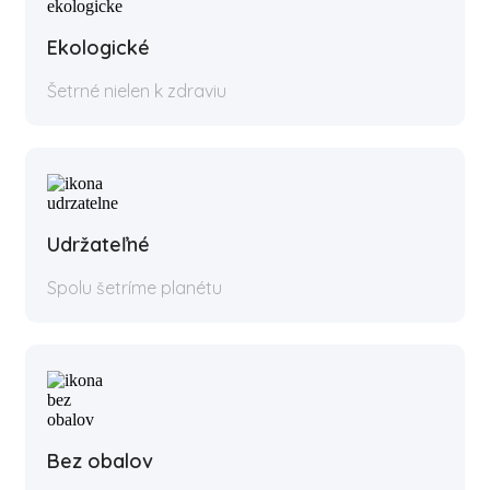
Ekologické
Šetrné nielen k zdraviu
Udržateľné
Spolu šetríme planétu
Bez obalov