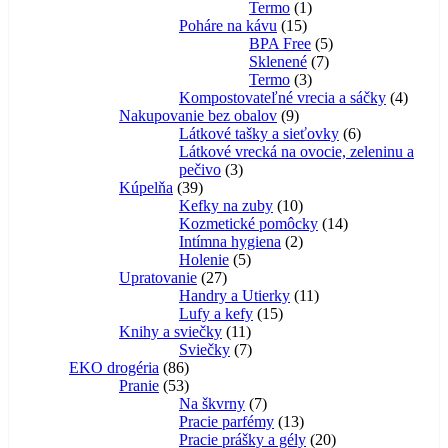
1
produktov
Termo
1
15
produkt
Poháre na kávu
15
produktov
5
BPA Free
5
7
produktov
Sklenené
7
3
produktov
Termo
3
produkty
4
Kompostovateľné vrecia a sáčky
4
9
produk
Nakupovanie bez obalov
9
produktov
6
Látkové tašky a sieťovky
6
produktov
Látkové vrecká na ovocie, zeleninu a
3
pečivo
3
39
produkty
Kúpelňa
39
produktov
10
Kefky na zuby
10
produktov
14
Kozmetické pomôcky
14
2
produktov
Intímna hygiena
2
5
produkty
Holenie
5
27
produktov
Upratovanie
27
produktov
11
Handry a Utierky
11
15
produktov
Lufy a kefy
15
11
produktov
Knihy a sviečky
11
produktov
7
Sviečky
7
86
produktov
EKO drogéria
86
produktov
53
Pranie
53
produktov
7
Na škvrny
7
produktov
13
Pracie parfémy
13
produktov
20
Pracie prášky a gély
20