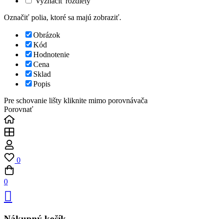
Vyznačiť rozdiely
Označiť polia, ktoré sa majú zobraziť.
Obrázok
Kód
Hodnotenie
Cena
Sklad
Popis
Pre schovanie lišty kliknite mimo porovnávača
Porovnať
0
0
Nákupný košík