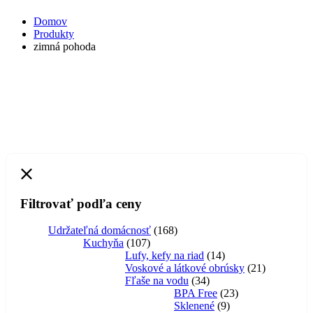
Domov
Produkty
zimná pohoda
Filtrovať podľa ceny
168
Udržateľná domácnosť
168
107
produktov
Kuchyňa
107
produktov
14
Lufy, kefy na riad
14
produktov
21
Voskové a látkové obrúsky
21
34
produktov
Fľaše na vodu
34
produktov
23
BPA Free
23
9
produktov
Sklenené
9