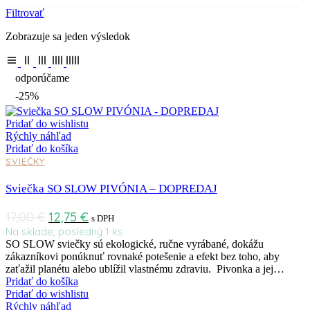
Filtrovať
Zobrazuje sa jeden výsledok
odporúčame
-25%
Pridať do wishlistu
Rýchly náhľad
Pridať do košíka
SVIEČKY
Sviečka SO SLOW PIVÓNIA – DOPREDAJ
17,00
€
12,75
€
s DPH
Na sklade, posledný 1 ks
SO SLOW sviečky sú ekologické, ručne vyrábané, dokážu
zákazníkovi ponúknuť rovnaké potešenie a efekt bez toho, aby
zaťažil planétu alebo ublížil vlastnému zdraviu. Pivonka a jej…
Pridať do košíka
Pridať do wishlistu
Rýchly náhľad