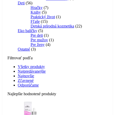
56
produkt
Deti
56
produktov
7
Hračky
7
5
produktov
Knihy
5
produktov
1
Praktický život
1
15
produkt
Fľaše
15
produktov
22
Detská prírodná kozmetika
22
5
produktov
Eko balíčky
5
produktov
1
Pre deti
1
produkt
1
Pre mužov
1
4
produkt
Pre ženy
4
3
produkty
Ostatné
3
produkty
Filtrovať podľa
Všetky produkty
Najpredávanejšie
Najnovšie
Zľavnené
Odporúčame
Najlepšie hodnotené produkty