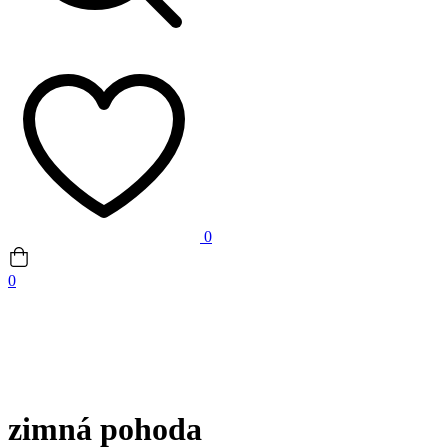
0
0
zimná pohoda