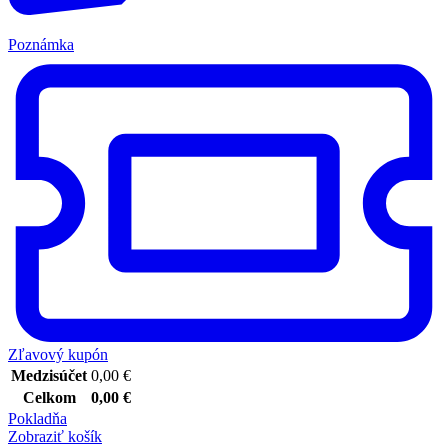
Poznámka
Zľavový kupón
Medzisúčet
0,00
€
Celkom
0,00
€
Pokladňa
Zobraziť košík