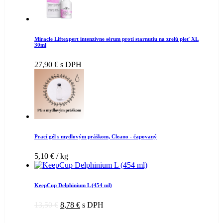
Miracle Liftexpert intenzívne sérum proti starnutiu na zrelú pleť XL
30ml
27,90
€
s DPH
Prací gél s mydlovým práškom, Cleano - čapovaný
5,10
€
/ kg
KeepCup Delphinium L (454 ml)
13,50
€
8,78
€
s DPH