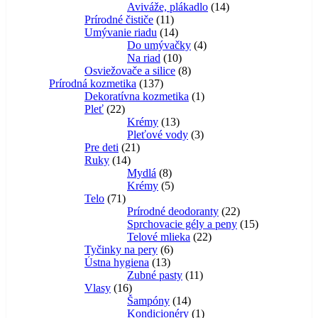
14
produktov
Aviváže, plákadlo
14
11
produktov
Prírodné čističe
11
produktov
14
Umývanie riadu
14
produktov
4
Do umývačky
4
10
produkty
Na riad
10
produktov
8
Osviežovače a silice
8
137
produktov
Prírodná kozmetika
137
produktov
1
Dekoratívna kozmetika
1
22
produkt
Pleť
22
produktov
13
Krémy
13
produktov
3
Pleťové vody
3
21
produkty
Pre deti
21
14
produktov
Ruky
14
produktov
8
Mydlá
8
produktov
5
Krémy
5
71
produktov
Telo
71
produktov
22
Prírodné deodoranty
22
produktov
15
Sprchovacie gély a peny
15
22
produktov
Telové mlieka
22
6
produktov
Tyčinky na pery
6
13
produktov
Ústna hygiena
13
produktov
11
Zubné pasty
11
16
produktov
Vlasy
16
produktov
14
Šampóny
14
produktov
1
Kondicionéry
1