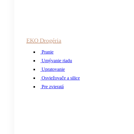
EKO Drogéria
Pranie
Umývanie riadu
Upratovanie
Osviežovače a silice
Pre zvieratá