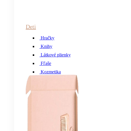
Deti
Hračky
Knihy
Látkové plienky
Fľaše
Kozmetika