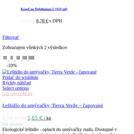
KeepCup Delphinium L (454 ml)
13,50
€
8,78
€
s DPH
Filtrovať
Zobrazujem všetkých 2 výsledkov
-10%
Pridať do wishlistu
Rýchly náhľad
Select options
DO UMÝVAČKY
Leštidlo do umývačky, Tierra Verde – čapované
6,50
€
5,85
€
/ kg
/ kg
Na sklade
Ekologické leštidlo - oplach do umývačky riadu. Dostupné v