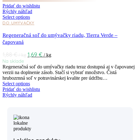
Pridať do wishlistu
Rýchly náhľad
Select options
DO UMÝVAČKY
Regeneračná soľ do umývačky riadu, Tierra Verde –
čapovaná
1,88
€
1,69
€
/ kg
/ kg
Na sklade
Regeneračná soľ do umývačky riadu teraz dostupná aj v čapovanej
verzii na doplnenie zásob. Stačí si vybrať množstvo. Čistá
hrubozrnná soľ v potravinárskej kvalite pre údržbu…
Select options
Pridať do wishlistu
Rýchly náhľad