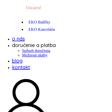
Ostatné
EKO Balíčky
EKO Kancelária
o nás
doručenie a platba
Spôsob doručenia
Možnosti platby
blog
kontakt