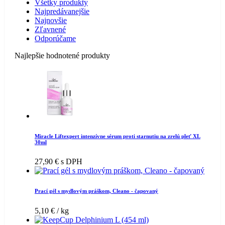
Všetky produkty
Najpredávanejšie
Najnovšie
Zľavnené
Odporúčame
Najlepšie hodnotené produkty
Miracle Liftexpert intenzívne sérum proti starnutiu na zrelú pleť XL
30ml
27,90
€
s DPH
Prací gél s mydlovým práškom, Cleano - čapovaný
5,10
€
/ kg