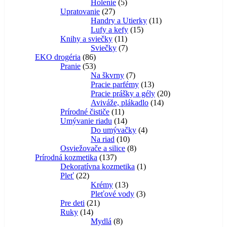
Holenie
5
Upratovanie
27
Handry a Utierky
11
Lufy a kefy
15
Knihy a sviečky
11
Sviečky
7
EKO drogéria
86
Pranie
53
Na škvrny
7
Pracie parfémy
13
Pracie prášky a gély
20
Aviváže, plákadlo
14
Prírodné čističe
11
Umývanie riadu
14
Do umývačky
4
Na riad
10
Osviežovače a silice
8
Prírodná kozmetika
137
Dekoratívna kozmetika
1
Pleť
22
Krémy
13
Pleťové vody
3
Pre deti
21
Ruky
14
Mydlá
8