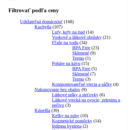
Filtrovať podľa ceny
Udržateľná domácnosť
168
Kuchyňa
107
Lufy, kefy na riad
14
Voskové a látkové obrúsky
21
Fľaše na vodu
34
BPA Free
23
Sklenené
9
Termo
1
Poháre na kávu
15
BPA Free
5
Sklenené
7
Termo
3
Kompostovateľné vrecia a sáčky
4
Nakupovanie bez obalov
9
Látkové tašky a sieťovky
6
Látkové vrecká na ovocie, zeleninu a
pečivo
3
Kúpelňa
39
Kefky na zuby
10
Kozmetické pomôcky
14
Intímna hygiena
2