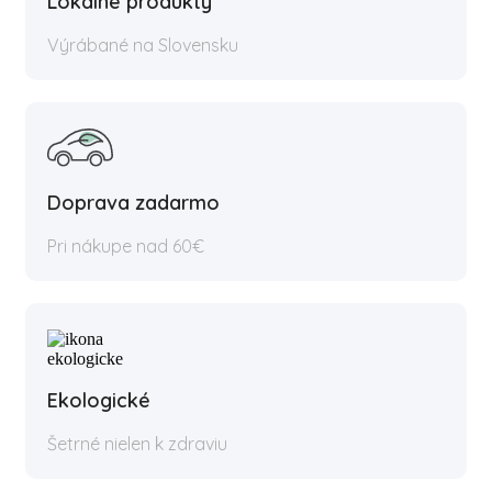
Lokálne produkty
Výrábané na Slovensku
Doprava zadarmo
Pri nákupe nad 60€
Ekologické
Šetrné nielen k zdraviu