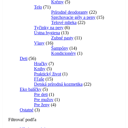
Krémy
5
Telo
71
Prírodné deodoranty
22
Sprchovacie gély a peny
15
Telové mlieka
22
Tyčinky na pery
6
Ústna hygiena
13
Zubné pasty
11
Vlasy
16
Šampóny
14
Kondicionéry
1
Deti
56
Hračky
7
Knihy
5
Praktický život
1
Fľaše
15
Detská prírodná kozmetika
22
Eko balíčky
5
Pre deti
1
Pre mužov
1
Pre ženy
4
Ostatné
3
Filtrovať podľa