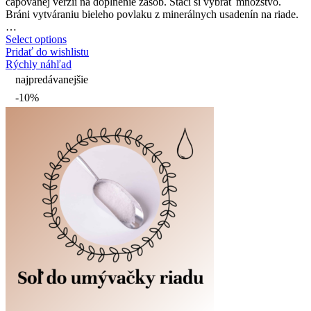
čapovanej verzii na doplnenie zásob. Stačí si vybrať množstvo.
Bráni vytváraniu bieleho povlaku z minerálnych usadenín na riade.
…
Select options
Pridať do wishlistu
Rýchly náhľad
najpredávanejšie
-10%