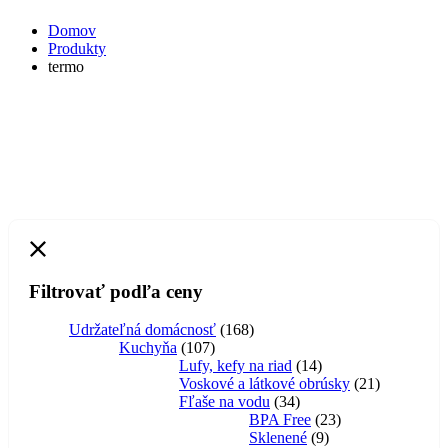
Domov
Produkty
termo
Filtrovať podľa ceny
168
Udržateľná domácnosť
168
107
produktov
Kuchyňa
107
produktov
14
Lufy, kefy na riad
14
produktov
21
Voskové a látkové obrúsky
21
34
produktov
Fľaše na vodu
34
produktov
23
BPA Free
23
9
produktov
Sklenené
9