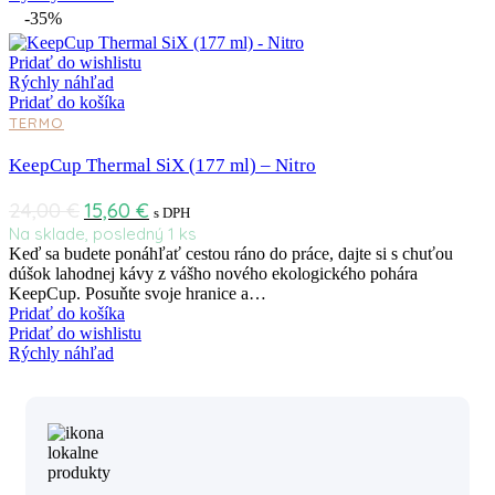
-35%
Pridať do wishlistu
Rýchly náhľad
Pridať do košíka
TERMO
KeepCup Thermal SiX (177 ml) – Nitro
24,00
€
15,60
€
s DPH
Na sklade, posledný 1 ks
Keď sa budete ponáhľať cestou ráno do práce, dajte si s chuťou
dúšok lahodnej kávy z vášho nového ekologického pohára
KeepCup. Posuňte svoje hranice a…
Pridať do košíka
Pridať do wishlistu
Rýchly náhľad