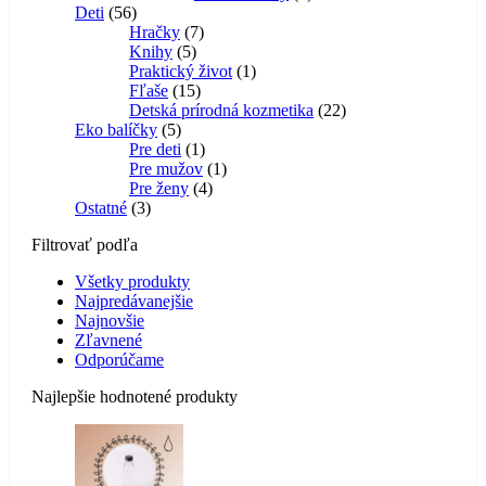
56
produkt
Deti
56
produktov
7
Hračky
7
5
produktov
Knihy
5
produktov
1
Praktický život
1
15
produkt
Fľaše
15
produktov
22
Detská prírodná kozmetika
22
5
produktov
Eko balíčky
5
produktov
1
Pre deti
1
produkt
1
Pre mužov
1
4
produkt
Pre ženy
4
3
produkty
Ostatné
3
produkty
Filtrovať podľa
Všetky produkty
Najpredávanejšie
Najnovšie
Zľavnené
Odporúčame
Najlepšie hodnotené produkty