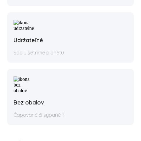
Udržateľné
Spolu šetríme planétu
Bez obalov
Čapované či sypané ?