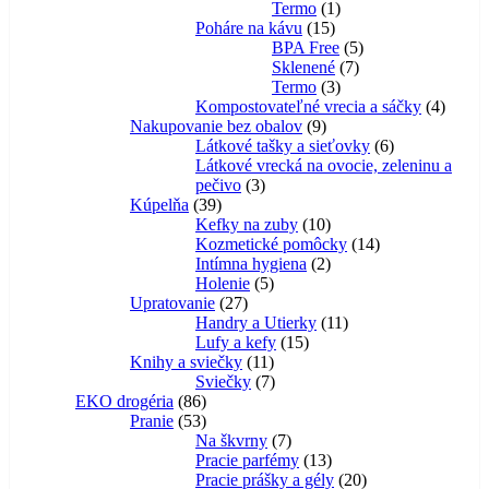
1
produktov
Termo
1
15
produkt
Poháre na kávu
15
produktov
5
BPA Free
5
7
produktov
Sklenené
7
3
produktov
Termo
3
produkty
4
Kompostovateľné vrecia a sáčky
4
9
produk
Nakupovanie bez obalov
9
produktov
6
Látkové tašky a sieťovky
6
produktov
Látkové vrecká na ovocie, zeleninu a
3
pečivo
3
39
produkty
Kúpelňa
39
produktov
10
Kefky na zuby
10
produktov
14
Kozmetické pomôcky
14
2
produktov
Intímna hygiena
2
5
produkty
Holenie
5
27
produktov
Upratovanie
27
produktov
11
Handry a Utierky
11
15
produktov
Lufy a kefy
15
11
produktov
Knihy a sviečky
11
produktov
7
Sviečky
7
86
produktov
EKO drogéria
86
produktov
53
Pranie
53
produktov
7
Na škvrny
7
produktov
13
Pracie parfémy
13
produktov
20
Pracie prášky a gély
20