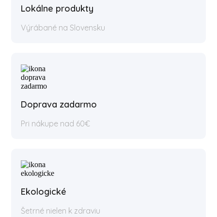
Lokálne produkty
Výrábané na Slovensku
Doprava zadarmo
Pri nákupe nad 60€
Ekologické
Šetrné nielen k zdraviu