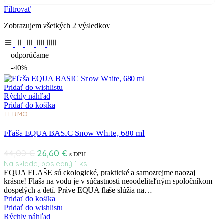
Filtrovať
Zobrazujem všetkých 2 výsledkov
odporúčame
-40%
Pridať do wishlistu
Rýchly náhľad
Pridať do košíka
TERMO
Fľaša EQUA BASIC Snow White, 680 ml
44,00
€
26,60
€
s DPH
Na sklade, posledný 1 ks
EQUA FLAŠE sú ekologické, praktické a samozrejme naozaj
krásne! Flaša na vodu je v súčastnosti neoodeliteľným spoločníkom
dospelých a detí. Práve EQUA flaše slúžia na…
Pridať do košíka
Pridať do wishlistu
Rýchly náhľad