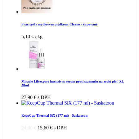
Prací gél s mydlovým práškom, Cleano - čapovaný
5,10
€
/ kg
Miracle Liftexpert intenzívne sérum proti starnutiu na zrelú pleť XL
30ml
27,90
€
s DPH
KeepCup Thermal SiX (177 ml) - Saskatoon
24,00
€
15,60
€
s DPH