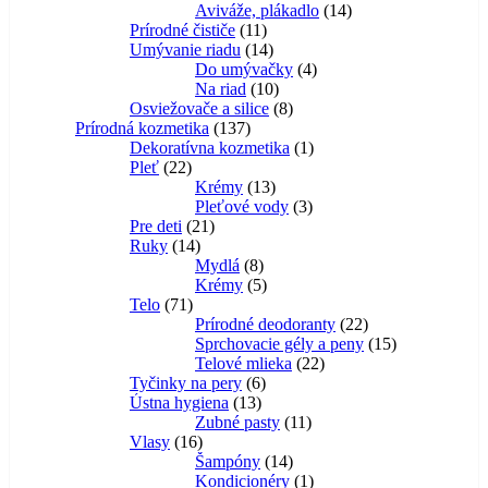
14
produktov
Aviváže, plákadlo
14
11
produktov
Prírodné čističe
11
produktov
14
Umývanie riadu
14
produktov
4
Do umývačky
4
10
produkty
Na riad
10
produktov
8
Osviežovače a silice
8
137
produktov
Prírodná kozmetika
137
produktov
1
Dekoratívna kozmetika
1
22
produkt
Pleť
22
produktov
13
Krémy
13
produktov
3
Pleťové vody
3
21
produkty
Pre deti
21
14
produktov
Ruky
14
produktov
8
Mydlá
8
produktov
5
Krémy
5
71
produktov
Telo
71
produktov
22
Prírodné deodoranty
22
produktov
15
Sprchovacie gély a peny
15
22
produktov
Telové mlieka
22
6
produktov
Tyčinky na pery
6
13
produktov
Ústna hygiena
13
produktov
11
Zubné pasty
11
16
produktov
Vlasy
16
produktov
14
Šampóny
14
produktov
1
Kondicionéry
1