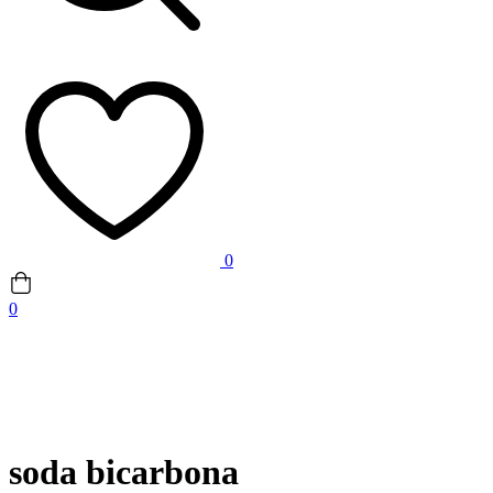
0
0
soda bicarbona