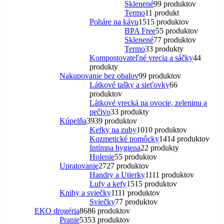
Sklenené
9
9 produktov
Termo
1
1 produkt
Poháre na kávu
15
15 produktov
BPA Free
5
5 produktov
Sklenené
7
7 produktov
Termo
3
3 produkty
Kompostovateľné vrecia a sáčky
4
4
produkty
Nakupovanie bez obalov
9
9 produktov
Látkové tašky a sieťovky
6
6
produktov
Látkové vrecká na ovocie, zeleninu a
pečivo
3
3 produkty
Kúpelňa
39
39 produktov
Kefky na zuby
10
10 produktov
Kozmetické pomôcky
14
14 produktov
Intímna hygiena
2
2 produkty
Holenie
5
5 produktov
Upratovanie
27
27 produktov
Handry a Utierky
11
11 produktov
Lufy a kefy
15
15 produktov
Knihy a sviečky
11
11 produktov
Sviečky
7
7 produktov
EKO drogéria
86
86 produktov
Pranie
53
53 produktov