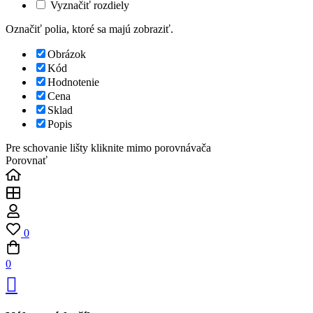
Vyznačiť rozdiely
Označiť polia, ktoré sa majú zobraziť.
Obrázok
Kód
Hodnotenie
Cena
Sklad
Popis
Pre schovanie lišty kliknite mimo porovnávača
Porovnať
0
0