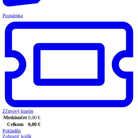
Poznámka
Zľavový kupón
Medzisúčet
0,00
€
Celkom
0,00
€
Pokladňa
Zobraziť košík