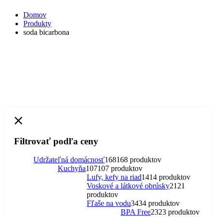
Domov
Produkty
soda bicarbona
Filtrovať podľa ceny
Udržateľná domácnosť
168
168 produktov
Kuchyňa
107
107 produktov
Lufy, kefy na riad
14
14 produktov
Voskové a látkové obrúsky
21
21
produktov
Fľaše na vodu
34
34 produktov
BPA Free
23
23 produktov