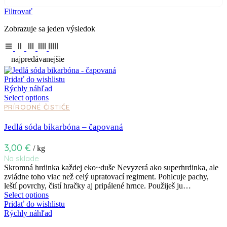
Filtrovať
Zobrazuje sa jeden výsledok
najpredávanejšie
Pridať do wishlistu
Rýchly náhľad
Select options
PRÍRODNÉ ČISTIČE
Jedlá sóda bikarbóna – čapovaná
3,00
€
/ kg
Na sklade
Skromná hrdinka každej eko~duše Nevyzerá ako superhrdinka, ale
zvládne toho viac než celý upratovací regiment. Pohlcuje pachy,
leští povrchy, čistí hračky aj pripálené hrnce. Použiješ ju…
Select options
Pridať do wishlistu
Rýchly náhľad