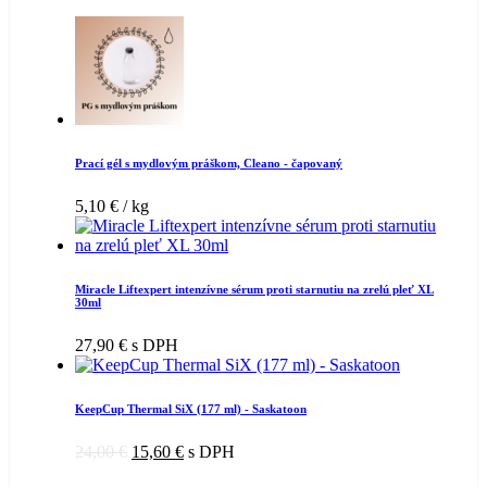
Prací gél s mydlovým práškom, Cleano - čapovaný
5,10
€
/ kg
Miracle Liftexpert intenzívne sérum proti starnutiu na zrelú pleť XL
30ml
27,90
€
s DPH
KeepCup Thermal SiX (177 ml) - Saskatoon
24,00
€
15,60
€
s DPH