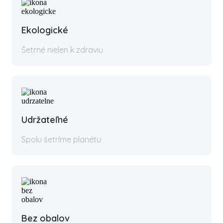
Ekologické
Šetrné nielen k zdraviu
Udržateľné
Spolu šetríme planétu
Bez obalov