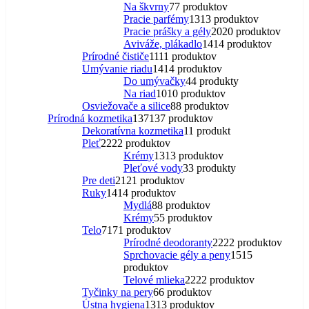
Na škvrny
7
7 produktov
Pracie parfémy
13
13 produktov
Pracie prášky a gély
20
20 produktov
Aviváže, plákadlo
14
14 produktov
Prírodné čističe
11
11 produktov
Umývanie riadu
14
14 produktov
Do umývačky
4
4 produkty
Na riad
10
10 produktov
Osviežovače a silice
8
8 produktov
Prírodná kozmetika
137
137 produktov
Dekoratívna kozmetika
1
1 produkt
Pleť
22
22 produktov
Krémy
13
13 produktov
Pleťové vody
3
3 produkty
Pre deti
21
21 produktov
Ruky
14
14 produktov
Mydlá
8
8 produktov
Krémy
5
5 produktov
Telo
71
71 produktov
Prírodné deodoranty
22
22 produktov
Sprchovacie gély a peny
15
15
produktov
Telové mlieka
22
22 produktov
Tyčinky na pery
6
6 produktov
Ústna hygiena
13
13 produktov