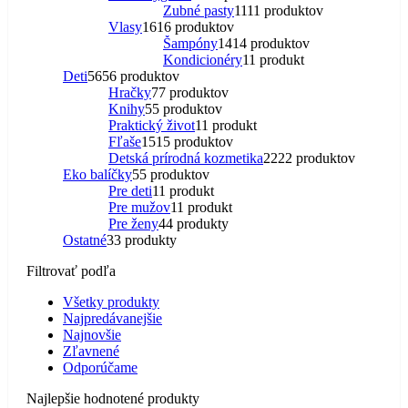
Zubné pasty
11
11 produktov
Vlasy
16
16 produktov
Šampóny
14
14 produktov
Kondicionéry
1
1 produkt
Deti
56
56 produktov
Hračky
7
7 produktov
Knihy
5
5 produktov
Praktický život
1
1 produkt
Fľaše
15
15 produktov
Detská prírodná kozmetika
22
22 produktov
Eko balíčky
5
5 produktov
Pre deti
1
1 produkt
Pre mužov
1
1 produkt
Pre ženy
4
4 produkty
Ostatné
3
3 produkty
Filtrovať podľa
Všetky produkty
Najpredávanejšie
Najnovšie
Zľavnené
Odporúčame
Najlepšie hodnotené produkty