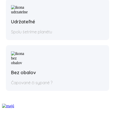
Udržateľné
Spolu šetríme planétu
Bez obalov
Čapované či sypané ?