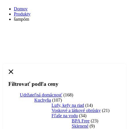
Domov
Produkty
šampóm
Filtrovať podľa ceny
168
Udržateľná domácnosť
168
107
produktov
Kuchyňa
107
produktov
14
Lufy, kefy na riad
14
produktov
21
Voskové a látkové obrúsky
21
34
produktov
Fľaše na vodu
34
produktov
23
BPA Free
23
9
produktov
Sklenené
9