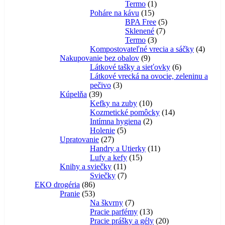
1
produktov
Termo
1
15
produkt
Poháre na kávu
15
produktov
5
BPA Free
5
7
produktov
Sklenené
7
3
produktov
Termo
3
produkty
4
Kompostovateľné vrecia a sáčky
4
9
produk
Nakupovanie bez obalov
9
produktov
6
Látkové tašky a sieťovky
6
produktov
Látkové vrecká na ovocie, zeleninu a
3
pečivo
3
39
produkty
Kúpelňa
39
produktov
10
Kefky na zuby
10
produktov
14
Kozmetické pomôcky
14
2
produktov
Intímna hygiena
2
5
produkty
Holenie
5
27
produktov
Upratovanie
27
produktov
11
Handry a Utierky
11
15
produktov
Lufy a kefy
15
11
produktov
Knihy a sviečky
11
produktov
7
Sviečky
7
86
produktov
EKO drogéria
86
produktov
53
Pranie
53
produktov
7
Na škvrny
7
produktov
13
Pracie parfémy
13
produktov
20
Pracie prášky a gély
20