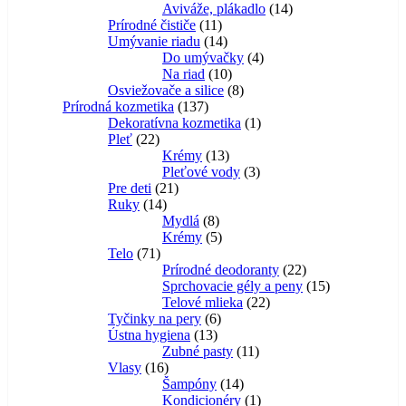
14
produktov
Aviváže, plákadlo
14
11
produktov
Prírodné čističe
11
produktov
14
Umývanie riadu
14
produktov
4
Do umývačky
4
10
produkty
Na riad
10
produktov
8
Osviežovače a silice
8
137
produktov
Prírodná kozmetika
137
produktov
1
Dekoratívna kozmetika
1
22
produkt
Pleť
22
produktov
13
Krémy
13
produktov
3
Pleťové vody
3
21
produkty
Pre deti
21
14
produktov
Ruky
14
produktov
8
Mydlá
8
produktov
5
Krémy
5
71
produktov
Telo
71
produktov
22
Prírodné deodoranty
22
produktov
15
Sprchovacie gély a peny
15
22
produktov
Telové mlieka
22
6
produktov
Tyčinky na pery
6
13
produktov
Ústna hygiena
13
produktov
11
Zubné pasty
11
16
produktov
Vlasy
16
produktov
14
Šampóny
14
produktov
1
Kondicionéry
1