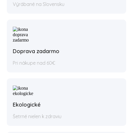
Výrábané na Slovensku
Doprava zadarmo
Pri nákupe nad 60€
Ekologické
Šetrné nielen k zdraviu