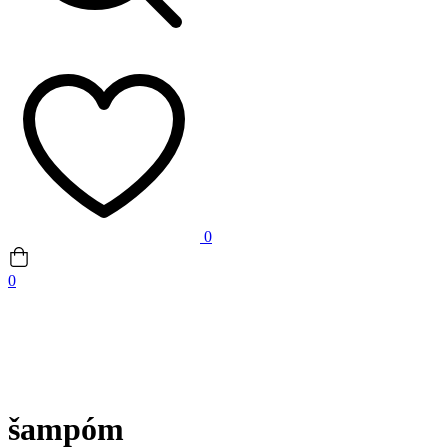
0
0
šampóm