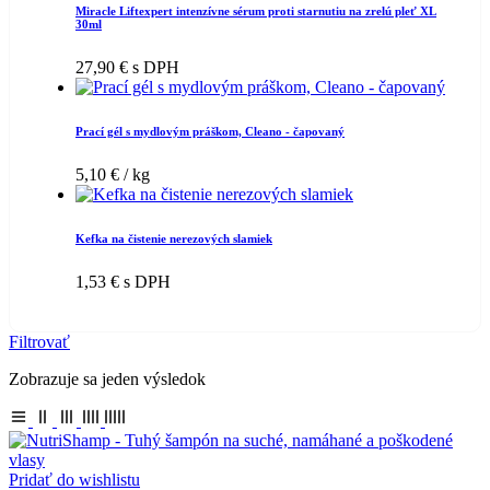
Miracle Liftexpert intenzívne sérum proti starnutiu na zrelú pleť XL
30ml
27,90
€
s DPH
Prací gél s mydlovým práškom, Cleano - čapovaný
5,10
€
/ kg
Kefka na čistenie nerezových slamiek
1,53
€
s DPH
Filtrovať
Zobrazuje sa jeden výsledok
Pridať do wishlistu