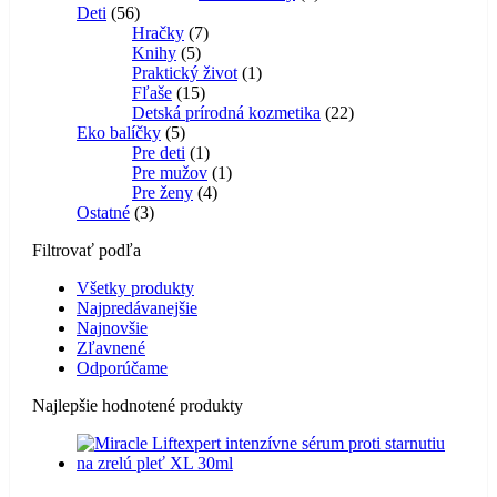
56
produkt
Deti
56
produktov
7
Hračky
7
5
produktov
Knihy
5
produktov
1
Praktický život
1
15
produkt
Fľaše
15
produktov
22
Detská prírodná kozmetika
22
5
produktov
Eko balíčky
5
produktov
1
Pre deti
1
produkt
1
Pre mužov
1
4
produkt
Pre ženy
4
3
produkty
Ostatné
3
produkty
Filtrovať podľa
Všetky produkty
Najpredávanejšie
Najnovšie
Zľavnené
Odporúčame
Najlepšie hodnotené produkty