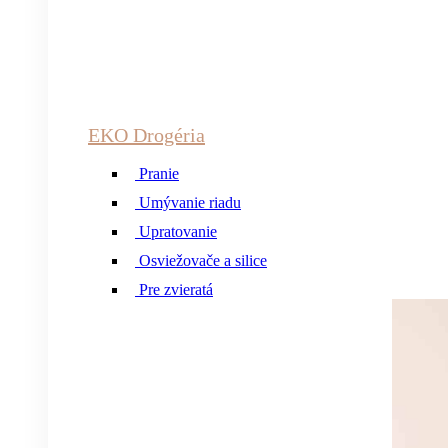
EKO Drogéria
Pranie
Umývanie riadu
Upratovanie
Osviežovače a silice
Pre zvieratá