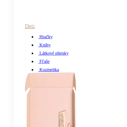
Deti
Hračky
Knihy
Látkové plienky
Fľaše
Kozmetika