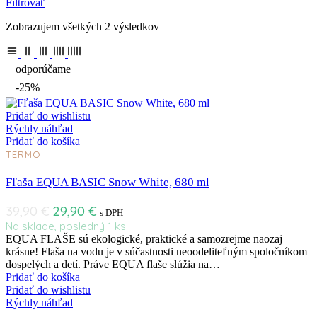
Filtrovať
Zobrazujem všetkých 2 výsledkov
odporúčame
-25%
Pridať do wishlistu
Rýchly náhľad
Pridať do košíka
TERMO
Fľaša EQUA BASIC Snow White, 680 ml
39,90
€
29,90
€
s DPH
Na sklade, posledný 1 ks
EQUA FLAŠE sú ekologické, praktické a samozrejme naozaj
krásne! Flaša na vodu je v súčastnosti neoodeliteľným spoločníkom
dospelých a detí. Práve EQUA flaše slúžia na…
Pridať do košíka
Pridať do wishlistu
Rýchly náhľad