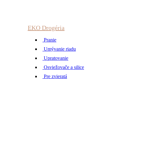
EKO Drogéria
Pranie
Umývanie riadu
Upratovanie
Osviežovače a silice
Pre zvieratá