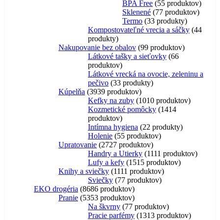
BPA Free
5
5 produktov
Sklenené
7
7 produktov
Termo
3
3 produkty
Kompostovateľné vrecia a sáčky
4
4
produkty
Nakupovanie bez obalov
9
9 produktov
Látkové tašky a sieťovky
6
6
produktov
Látkové vrecká na ovocie, zeleninu a
pečivo
3
3 produkty
Kúpelňa
39
39 produktov
Kefky na zuby
10
10 produktov
Kozmetické pomôcky
14
14
produktov
Intímna hygiena
2
2 produkty
Holenie
5
5 produktov
Upratovanie
27
27 produktov
Handry a Utierky
11
11 produktov
Lufy a kefy
15
15 produktov
Knihy a sviečky
11
11 produktov
Sviečky
7
7 produktov
EKO drogéria
86
86 produktov
Pranie
53
53 produktov
Na škvrny
7
7 produktov
Pracie parfémy
13
13 produktov