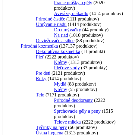
Pracie prášky a gély
20
20
produktov
Aviváže, plákadlo
14
14 produktov
Prírodné čističe
11
11 produktov
Umývanie riadu
14
14 produktov
Do umývačky
4
4 produkty
Na riad
10
10 produktov
Osviežovače a silice
8
8 produktov
Prírodná kozmetika
137
137 produktov
Dekoratívna kozmetika
1
1 produkt
Pleť
22
22 produktov
Krémy
13
13 produktov
Pleťové vody
3
3 produkty
Pre deti
21
21 produktov
Ruky
14
14 produktov
Mydlá
8
8 produktov
Krémy
5
5 produktov
Telo
71
71 produktov
Prírodné deodoranty
22
22
produktov
Sprchovacie gély a peny
15
15
produktov
Telové mlieka
22
22 produktov
Tyčinky na pery
6
6 produktov
Ústna hygiena
13
13 produktov