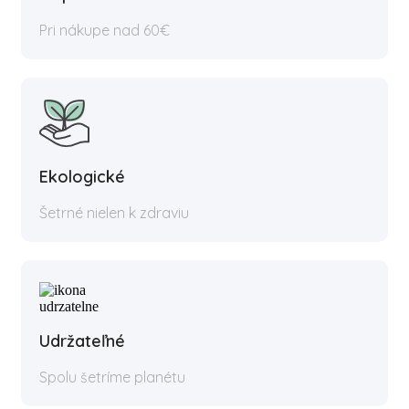
Pri nákupe nad 60€
Ekologické
Šetrné nielen k zdraviu
Udržateľné
Spolu šetríme planétu