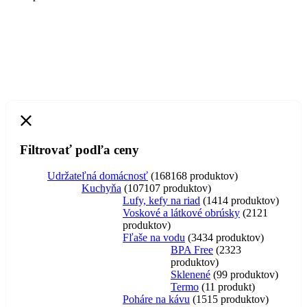
Filtrovať podľa ceny
Udržateľná domácnosť
168
168 produktov
Kuchyňa
107
107 produktov
Lufy, kefy na riad
14
14 produktov
Voskové a látkové obrúsky
21
21
produktov
Fľaše na vodu
34
34 produktov
BPA Free
23
23
produktov
Sklenené
9
9 produktov
Termo
1
1 produkt
Poháre na kávu
15
15 produktov