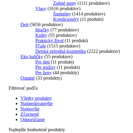
Zubné pasty
11
11 produktov
Vlasy
16
16 produktov
Šampóny
14
14 produktov
Kondicionéry
1
1 produkt
Deti
56
56 produktov
Hračky
7
7 produktov
Knihy
5
5 produktov
Praktický život
1
1 produkt
Fľaše
15
15 produktov
Detská prírodná kozmetika
22
22 produktov
Eko balíčky
5
5 produktov
Pre deti
1
1 produkt
Pre mužov
1
1 produkt
Pre ženy
4
4 produkty
Ostatné
3
3 produkty
Filtrovať podľa
Všetky produkty
Najpredávanejšie
Najnovšie
Zľavnené
Odporúčame
Najlepšie hodnotené produkty