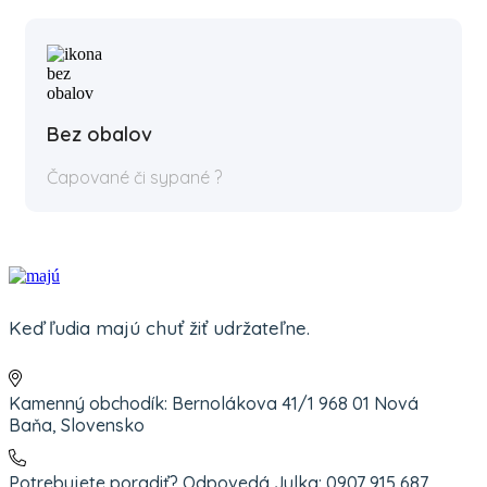
Bez obalov
Čapované či sypané ?
Keď ľudia majú chuť žiť udržateľne.
Kamenný obchodík: Bernolákova 41/1 968 01 Nová
Baňa, Slovensko
Potrebujete poradiť? Odpovedá Julka: 0907 915 687