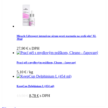
Miracle Liftexpert intenzívne sérum proti starnutiu na zrelú pleť XL
30ml
27,90
€
s DPH
Prací gél s mydlovým práškom, Cleano - čapovaný
5,10
€
/ kg
KeepCup Delphinium L (454 ml)
13,50
€
8,78
€
s DPH