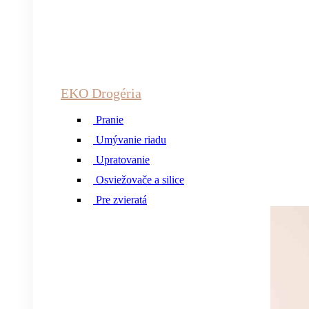
EKO Drogéria
Pranie
Umývanie riadu
Upratovanie
Osviežovače a silice
Pre zvieratá