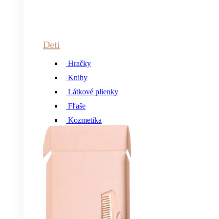
Deti
Hračky
Knihy
Látkové plienky
Fľaše
Kozmetika