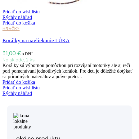
Pridať do wishlistu
Rýchly náhľad
Pridať do košíka
HRAČKY
Korálky na navliekanie LÚKA
31,00
€
s DPH
Na sklade, 2 ks
Korálky sú výbornou pomôckou pri rozvíjaní motoriky ale aj reči
pori pomenúvaní jednotlivých korálok. Pre deti je dôležité dotýkať
sa prírodných materiálov a práve preto…
Pridať do košíka
Pridať do wishlistu
Rýchly náhľad
Lokálne produkty