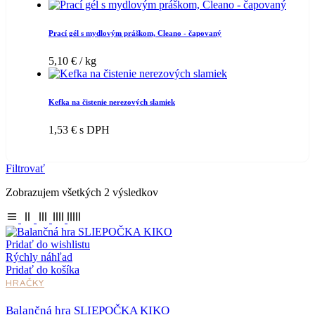
Prací gél s mydlovým práškom, Cleano - čapovaný
5,10
€
/ kg
Kefka na čistenie nerezových slamiek
1,53
€
s DPH
Filtrovať
Zobrazujem všetkých 2 výsledkov
Pridať do wishlistu
Rýchly náhľad
Pridať do košíka
HRAČKY
Balančná hra SLIEPOČKA KIKO