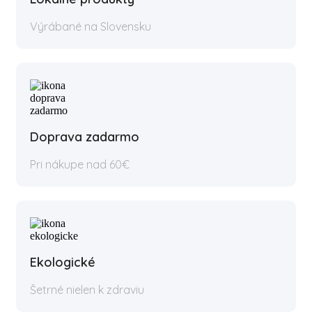
Výrábané na Slovensku
Doprava zadarmo
Pri nákupe nad 60€
Ekologické
Šetrné nielen k zdraviu