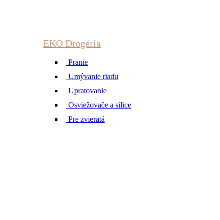
EKO Drogéria
Pranie
Umývanie riadu
Upratovanie
Osviežovače a silice
Pre zvieratá