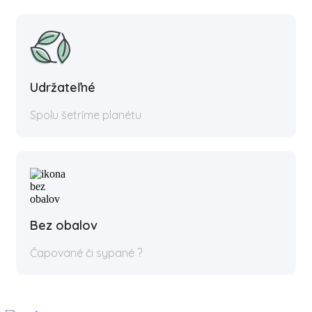
Udržateľné
Spolu šetríme planétu
Bez obalov
Čapované či sypané ?