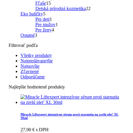
15
produkt
Fľaše
15
produktov
22
Detská prírodná kozmetika
22
5
produktov
Eko balíčky
5
produktov
1
Pre deti
1
produkt
1
Pre mužov
1
4
produkt
Pre ženy
4
3
produkty
Ostatné
3
produkty
Filtrovať podľa
Všetky produkty
Najpredávanejšie
Najnovšie
Zľavnené
Odporúčame
Najlepšie hodnotené produkty
Miracle Liftexpert intenzívne sérum proti starnutiu na zrelú pleť XL
30ml
27,90
€
s DPH