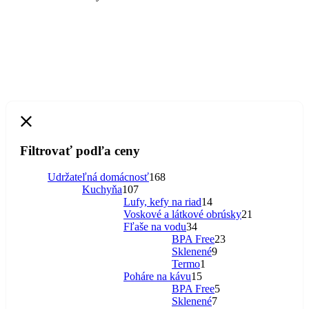
Filtrovať podľa ceny
168
Udržateľná domácnosť
168
107
produktov
Kuchyňa
107
produktov
14
Lufy, kefy na riad
14
produktov
21
Voskové a látkové obrúsky
21
34
produktov
Fľaše na vodu
34
produktov
23
BPA Free
23
9
produktov
Sklenené
9
1
produktov
Termo
1
15
produkt
Poháre na kávu
15
produktov
5
BPA Free
5
7
produktov
Sklenené
7