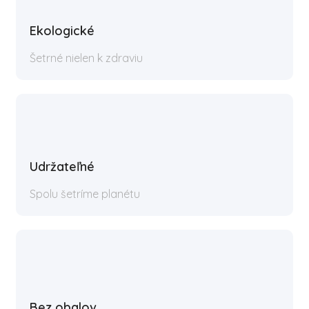
Ekologické
Šetrné nielen k zdraviu
Udržateľné
Spolu šetríme planétu
Bez obalov