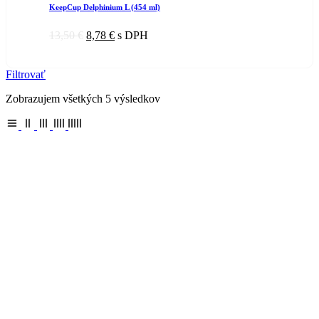
KeepCup Delphinium L (454 ml)
13,50
€
8,78
€
s DPH
Filtrovať
Zobrazujem všetkých 5 výsledkov