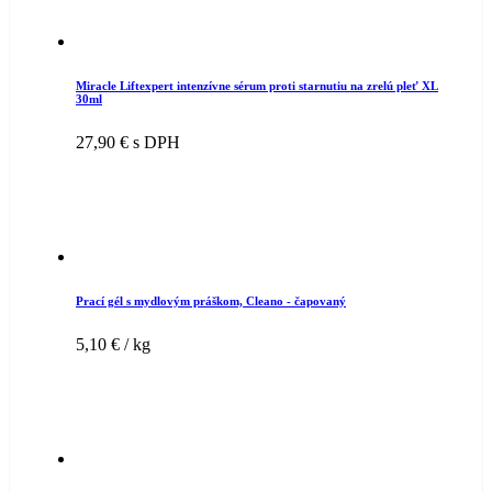
Miracle Liftexpert intenzívne sérum proti starnutiu na zrelú pleť XL
30ml
27,90
€
s DPH
Prací gél s mydlovým práškom, Cleano - čapovaný
5,10
€
/ kg