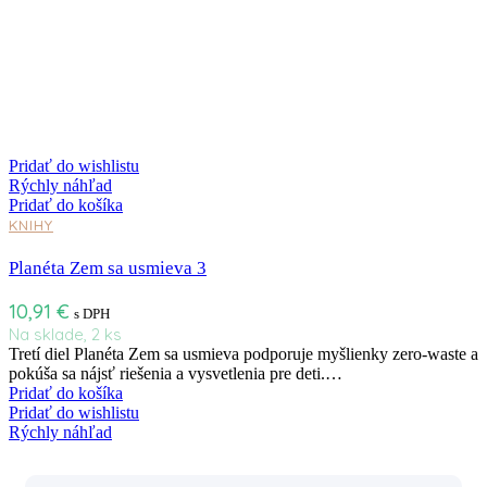
Pridať do wishlistu
Rýchly náhľad
Pridať do košíka
KNIHY
Planéta Zem sa usmieva 3
10,91
€
s DPH
Na sklade, 2 ks
Tretí diel Planéta Zem sa usmieva podporuje myšlienky zero-waste a
pokúša sa nájsť riešenia a vysvetlenia pre deti.…
Pridať do košíka
Pridať do wishlistu
Rýchly náhľad