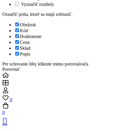
Vyznačiť rozdiely
Označiť polia, ktoré sa majú zobraziť.
Obrázok
Kód
Hodnotenie
Cena
Sklad
Popis
Pre schovanie lišty kliknite mimo porovnávača
Porovnať
0
0