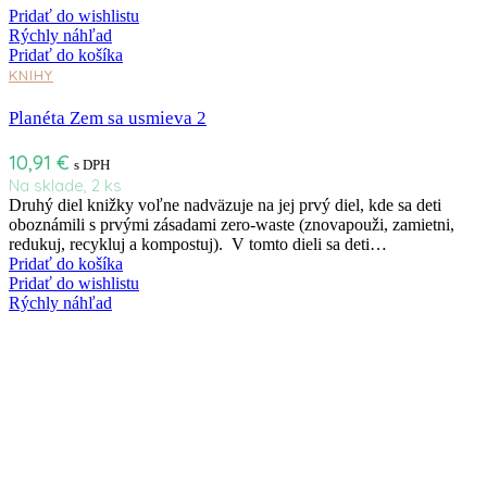
Pridať do wishlistu
Rýchly náhľad
Pridať do košíka
KNIHY
Planéta Zem sa usmieva 2
10,91
€
s DPH
Na sklade, 2 ks
Druhý diel knižky voľne nadväzuje na jej prvý diel, kde sa deti
oboznámili s prvými zásadami zero-waste (znovapouži, zamietni,
redukuj, recykluj a kompostuj). V tomto dieli sa deti…
Pridať do košíka
Pridať do wishlistu
Rýchly náhľad