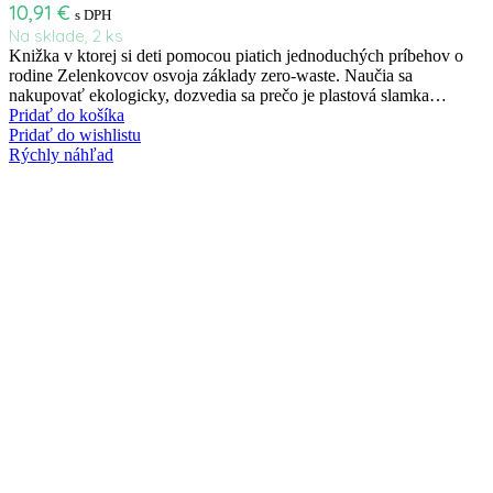
10,91
€
s DPH
Na sklade, 2 ks
Knižka v ktorej si deti pomocou piatich jednoduchých príbehov o
rodine Zelenkovcov osvoja základy zero-waste. Naučia sa
nakupovať ekologicky, dozvedia sa prečo je plastová slamka…
Pridať do košíka
Pridať do wishlistu
Rýchly náhľad