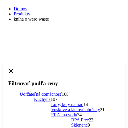
Domov
Produkty
kniha o wero waste
Filtrovať podľa ceny
168
Udržateľná domácnosť
168
107
produktov
Kuchyňa
107
produktov
14
Lufy, kefy na riad
14
produktov
21
Voskové a látkové obrúsky
21
34
produktov
Fľaše na vodu
34
produktov
23
BPA Free
23
9
produktov
Sklenené
9