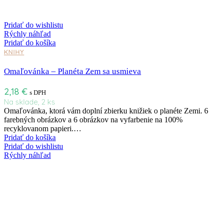
Pridať do wishlistu
Rýchly náhľad
Pridať do košíka
KNIHY
Omaľovánka – Planéta Zem sa usmieva
2,18
€
s DPH
Na sklade, 2 ks
Omaľovánka, ktorá vám doplní zbierku knižiek o planéte Zemi. 6
farebných obrázkov a 6 obrázkov na vyfarbenie na 100%
recyklovanom papieri.…
Pridať do košíka
Pridať do wishlistu
Rýchly náhľad