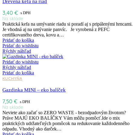
Drevená kefa na riad
3,40
€
s DPH
Na sklade
Praktická kefa na umývanie riadu si poradí aj s pripálenými hrncami.
Je vhodná aj na umývanie panvíc. Je vyrobená z PEFC
certifikovaného dreva, kovu a…
Pridať do košíka
Pridať do wishlistu
Rýchly náhľad
Pridať do wishlistu
Rýchly náhľad
Pridať do košíka
KUCHYŇA
Gazdinka MINI – eko balíček
7,50
€
s DPH
Na sklade
Neviete ako začať so ZERO WASTE - bezodpadovým životom?
Práve MAJÚ EKO BALÍČKY Vám môžu pomôcť.Ide o mix
praktických udržateľných pomôcok na redukovanie každodenného
odpadu. Vhodný ako darček…
Pridať do košíka