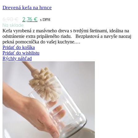
Drevená kefa na hrnce
6,90
€
2,76
€
s DPH
Na sklade
Kefa vyrobená z masívneho dreva s tvrdými štetinami, ideálna na
odstránenie extra pripáleného riadu. Bezplastová a navyše naozaj
pekná pomocníčka do vašej kuchyne.…
Pridať do košíka
Pridať do wishlistu
Rýchly náhľad