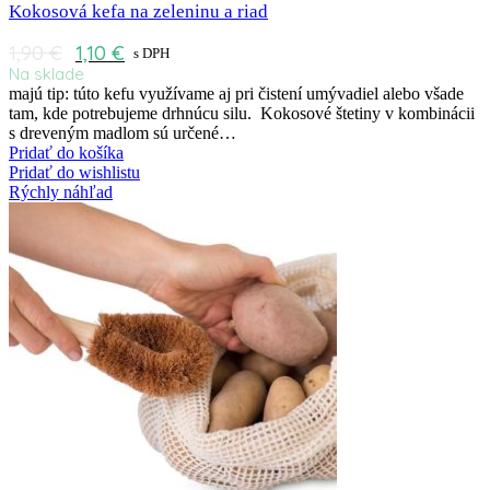
Kokosová kefa na zeleninu a riad
1,90
€
1,10
€
s DPH
Na sklade
majú tip: túto kefu využívame aj pri čistení umývadiel alebo všade
tam, kde potrebujeme drhnúcu silu. Kokosové štetiny v kombinácii
s dreveným madlom sú určené…
Pridať do košíka
Pridať do wishlistu
Rýchly náhľad