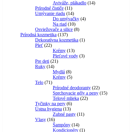
14
produktov
Aviváže, plákadlo
14
11
produktov
Prírodné čističe
11
produktov
14
Umývanie riadu
14
produktov
4
Do umývačky
4
10
produkty
Na riad
10
produktov
8
Osviežovače a silice
8
137
produktov
Prírodná kozmetika
137
produktov
1
Dekoratívna kozmetika
1
22
produkt
Pleť
22
produktov
13
Krémy
13
produktov
3
Pleťové vody
3
21
produkty
Pre deti
21
14
produktov
Ruky
14
produktov
8
Mydlá
8
produktov
5
Krémy
5
71
produktov
Telo
71
produktov
22
Prírodné deodoranty
22
produktov
15
Sprchovacie gély a peny
15
22
produktov
Telové mlieka
22
6
produktov
Tyčinky na pery
6
13
produktov
Ústna hygiena
13
produktov
11
Zubné pasty
11
16
produktov
Vlasy
16
produktov
14
Šampóny
14
produktov
1
Kondicionéry
1