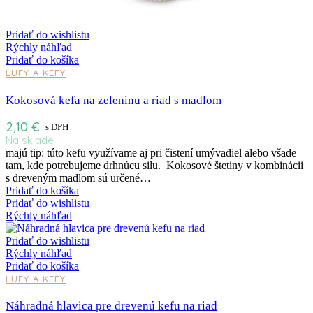
Pridať do wishlistu
Rýchly náhľad
Pridať do košíka
LUFY A KEFY
Kokosová kefa na zeleninu a riad s madlom
2,10
€
s DPH
Na sklade
majú tip: túto kefu využívame aj pri čistení umývadiel alebo všade
tam, kde potrebujeme drhnúcu silu. Kokosové štetiny v kombinácii
s dreveným madlom sú určené…
Pridať do košíka
Pridať do wishlistu
Rýchly náhľad
Pridať do wishlistu
Rýchly náhľad
Pridať do košíka
LUFY A KEFY
Náhradná hlavica pre drevenú kefu na riad