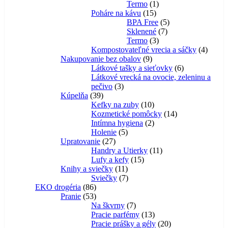
1
produktov
Termo
1
15
produkt
Poháre na kávu
15
produktov
5
BPA Free
5
7
produktov
Sklenené
7
3
produktov
Termo
3
produkty
4
Kompostovateľné vrecia a sáčky
4
9
produk
Nakupovanie bez obalov
9
produktov
6
Látkové tašky a sieťovky
6
produktov
Látkové vrecká na ovocie, zeleninu a
3
pečivo
3
39
produkty
Kúpelňa
39
produktov
10
Kefky na zuby
10
produktov
14
Kozmetické pomôcky
14
2
produktov
Intímna hygiena
2
5
produkty
Holenie
5
27
produktov
Upratovanie
27
produktov
11
Handry a Utierky
11
15
produktov
Lufy a kefy
15
11
produktov
Knihy a sviečky
11
produktov
7
Sviečky
7
86
produktov
EKO drogéria
86
produktov
53
Pranie
53
produktov
7
Na škvrny
7
produktov
13
Pracie parfémy
13
produktov
20
Pracie prášky a gély
20