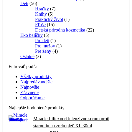
56
produkt
Deti
56
produktov
7
Hračky
7
5
produktov
Knihy
5
produktov
1
Praktický život
1
15
produkt
Fľaše
15
produktov
22
Detská prírodná kozmetika
22
5
produktov
Eko balíčky
5
produktov
1
Pre deti
1
produkt
1
Pre mužov
1
4
produkt
Pre ženy
4
3
produkty
Ostatné
3
produkty
Filtrovať podľa
Všetky produkty
Najpredávanejšie
Najnovšie
Zľavnené
Odporúčame
Najlepšie hodnotené produkty
Miracle Liftexpert intenzívne sérum proti
starnutiu na zrelú pleť XL 30ml