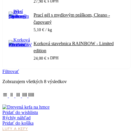
s DPH
27,90
€
Prací gél s mydlovým práškom, Cleano -
čapovaný
5,10
€
/ kg
Korková stavebnica RAINBOW - Limited
edition
s DPH
24,00
€
Filtrovať
Zobrazujem všetkých 8 výsledkov
Pridať do wishlistu
Rýchly náhľad
Pridať do košíka
LUFY A KEFY