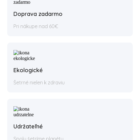
Doprava zadarmo
Pri nákupe nad 60€
Ekologické
Šetrné nielen k zdraviu
Udržateľné
Spolu šetríme planétu