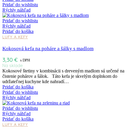
Pridať do wishlistu
Rýchly náhľad
Pridať do wishlistu
Rýchly náhľad
Pridať do košíka
LUFY A KEFY
Kokosová kefa na poháre a šálky s madlom
3,30
€
s DPH
Na sklade
Kokosové štetiny v kombinácii s dreveným madlom sú určené na
čistenie pohárov a šálok. Táto kefa je skvelým doplnkom do
udržateľnej kuchyne kde nahradí…
Pridať do košíka
Pridať do wishlistu
Rýchly náhľad
Pridať do wishlistu
Rýchly náhľad
Pridať do košíka
LUFY A KEFY