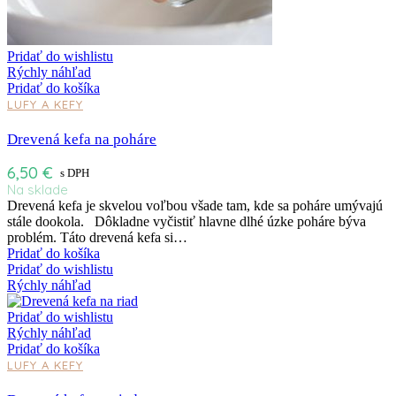
Pridať do wishlistu
Rýchly náhľad
Pridať do košíka
LUFY A KEFY
Drevená kefa na poháre
6,50
€
s DPH
Na sklade
Drevená kefa je skvelou voľbou všade tam, kde sa poháre umývajú
stále dookola. Dôkladne vyčistiť hlavne dlhé úzke poháre býva
problém. Táto drevená kefa si…
Pridať do košíka
Pridať do wishlistu
Rýchly náhľad
Pridať do wishlistu
Rýchly náhľad
Pridať do košíka
LUFY A KEFY