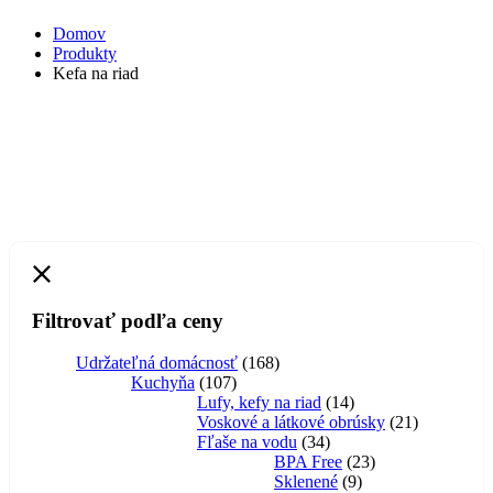
Domov
Produkty
Kefa na riad
Filtrovať podľa ceny
168
Udržateľná domácnosť
168
107
produktov
Kuchyňa
107
produktov
14
Lufy, kefy na riad
14
produktov
21
Voskové a látkové obrúsky
21
34
produktov
Fľaše na vodu
34
produktov
23
BPA Free
23
9
produktov
Sklenené
9