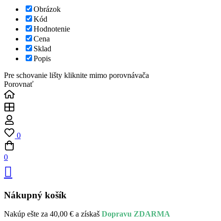
Obrázok
Kód
Hodnotenie
Cena
Sklad
Popis
Pre schovanie lišty kliknite mimo porovnávača
Porovnať
0
0
Nákupný košík
Nakúp ešte za
40,00
€
a získaš
Dopravu ZDARMA