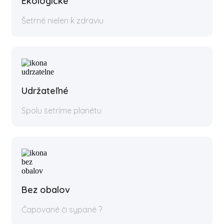
Ekologické
Šetrné nielen k zdraviu
Udržateľné
Spolu šetríme planétu
Bez obalov
Čapované či sypané ?