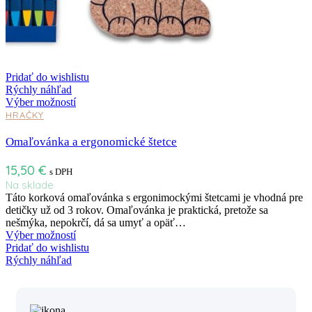
Pridať do wishlistu
Rýchly náhľad
Výber možností
HRAČKY
Omaľovánka a ergonomické štetce
15,50
€
s DPH
Na sklade
Táto korková omaľovánka s ergonimockými štetcami je vhodná pre
detičky už od 3 rokov. Omaľovánka je praktická, pretože sa
nešmýka, nepokrčí, dá sa umyť a opäť…
Výber možností
Pridať do wishlistu
Rýchly náhľad