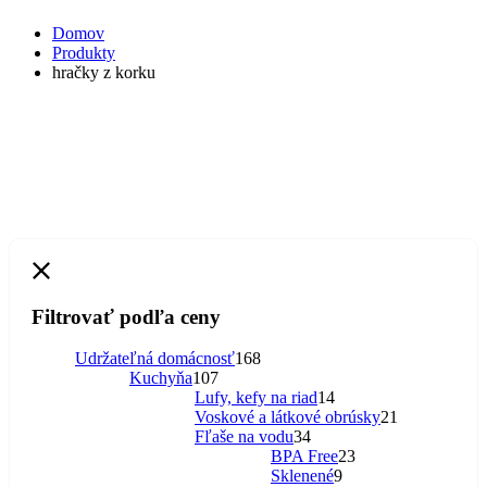
Domov
Produkty
hračky z korku
Filtrovať podľa ceny
168
Udržateľná domácnosť
168
107
produktov
Kuchyňa
107
produktov
14
Lufy, kefy na riad
14
produktov
21
Voskové a látkové obrúsky
21
34
produktov
Fľaše na vodu
34
produktov
23
BPA Free
23
9
produktov
Sklenené
9