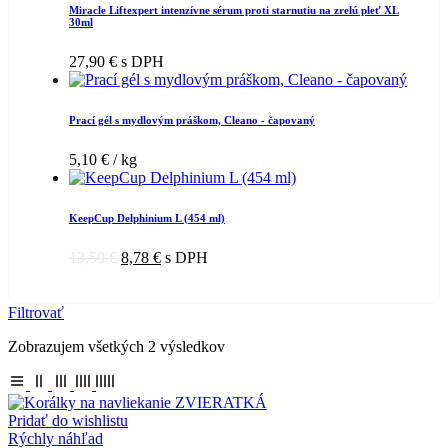
Miracle Liftexpert intenzívne sérum proti starnutiu na zrelú pleť XL
30ml
27,90
€
s DPH
Prací gél s mydlovým práškom, Cleano - čapovaný
5,10
€
/ kg
KeepCup Delphinium L (454 ml)
13,50
€
8,78
€
s DPH
Filtrovať
Zobrazujem všetkých 2 výsledkov
Pridať do wishlistu
Rýchly náhľad