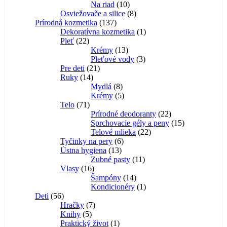
10
produkty
Na riad
10
produktov
8
Osviežovače a silice
8
137
produktov
Prírodná kozmetika
137
produktov
1
Dekoratívna kozmetika
1
22
produkt
Pleť
22
produktov
13
Krémy
13
produktov
3
Pleťové vody
3
21
produkty
Pre deti
21
14
produktov
Ruky
14
produktov
8
Mydlá
8
produktov
5
Krémy
5
71
produktov
Telo
71
produktov
22
Prírodné deodoranty
22
produktov
15
Sprchovacie gély a peny
15
22
produktov
Telové mlieka
22
6
produktov
Tyčinky na pery
6
13
produktov
Ústna hygiena
13
produktov
11
Zubné pasty
11
16
produktov
Vlasy
16
produktov
14
Šampóny
14
produktov
1
Kondicionéry
1
56
produkt
Deti
56
produktov
7
Hračky
7
5
produktov
Knihy
5
produktov
1
Praktický život
1