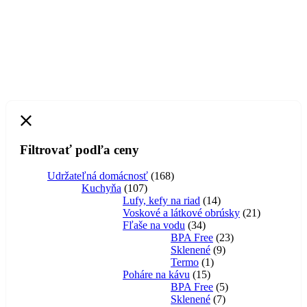
Filtrovať podľa ceny
168
Udržateľná domácnosť
168
107
produktov
Kuchyňa
107
produktov
14
Lufy, kefy na riad
14
produktov
21
Voskové a látkové obrúsky
21
34
produktov
Fľaše na vodu
34
produktov
23
BPA Free
23
9
produktov
Sklenené
9
1
produktov
Termo
1
15
produkt
Poháre na kávu
15
produktov
5
BPA Free
5
7
produktov
Sklenené
7