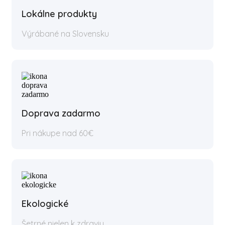
Lokálne produkty
Výrábané na Slovensku
Doprava zadarmo
Pri nákupe nad 60€
Ekologické
Šetrné nielen k zdraviu