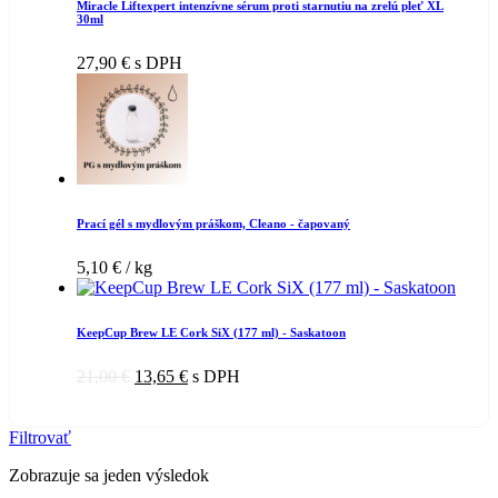
Miracle Liftexpert intenzívne sérum proti starnutiu na zrelú pleť XL
30ml
27,90
€
s DPH
Prací gél s mydlovým práškom, Cleano - čapovaný
5,10
€
/ kg
KeepCup Brew LE Cork SiX (177 ml) - Saskatoon
21,00
€
13,65
€
s DPH
Filtrovať
Zobrazuje sa jeden výsledok