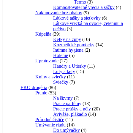
3
produktov
Termo
3
produkty
4
Kompostovateľné vrecia a sáčky
4
9
produk
Nakupovanie bez obalov
9
produktov
6
Látkové tašky a sieťovky
6
produktov
Látkové vrecká na ovocie, zeleninu a
3
pečivo
3
39
produkty
Kúpelňa
39
produktov
10
Kefky na zuby
10
produktov
14
Kozmetické pomôcky
14
2
produktov
Intímna hygiena
2
5
produkty
Holenie
5
27
produktov
Upratovanie
27
produktov
11
Handry a Utierky
11
15
produktov
Lufy a kefy
15
11
produktov
Knihy a sviečky
11
produktov
7
Sviečky
7
86
produktov
EKO drogéria
86
produktov
53
Pranie
53
produktov
7
Na škvrny
7
produktov
13
Pracie parfémy
13
produktov
20
Pracie prášky a gély
20
14
produktov
Aviváže, plákadlo
14
11
produktov
Prírodné čističe
11
produktov
14
Umývanie riadu
14
produktov
4
Do umývačky
4