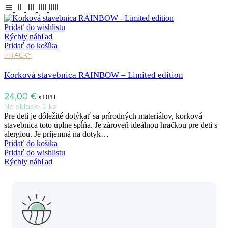
Pridať do wishlistu
Rýchly náhľad
Pridať do košíka
HRAČKY
Korková stavebnica RAINBOW – Limited edition
24,00
€
s DPH
Na sklade, 2 ks
Pre deti je dôležité dotýkať sa prírodných materiálov, korková
stavebnica toto úplne spĺňa. Je zároveň ideálnou hračkou pre deti s
alergiou. Je príjemná na dotyk…
Pridať do košíka
Pridať do wishlistu
Rýchly náhľad