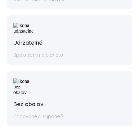
Udržateľné
Spolu šetríme planétu
Bez obalov
Čapované či sypané ?