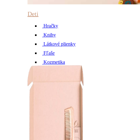
Deti
Hračky
Knihy
Látkové plienky
Fľaše
Kozmetika