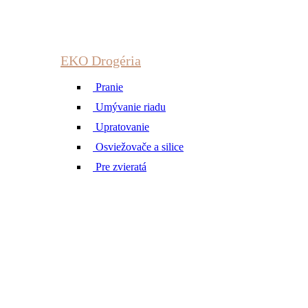
EKO Drogéria
Pranie
Umývanie riadu
Upratovanie
Osviežovače a silice
Pre zvieratá