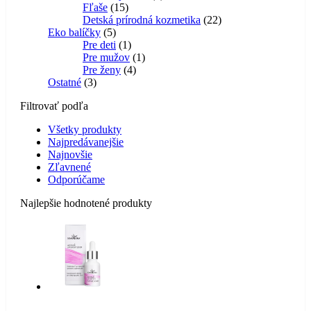
15
produkt
Fľaše
15
produktov
22
Detská prírodná kozmetika
22
5
produktov
Eko balíčky
5
produktov
1
Pre deti
1
produkt
1
Pre mužov
1
4
produkt
Pre ženy
4
3
produkty
Ostatné
3
produkty
Filtrovať podľa
Všetky produkty
Najpredávanejšie
Najnovšie
Zľavnené
Odporúčame
Najlepšie hodnotené produkty