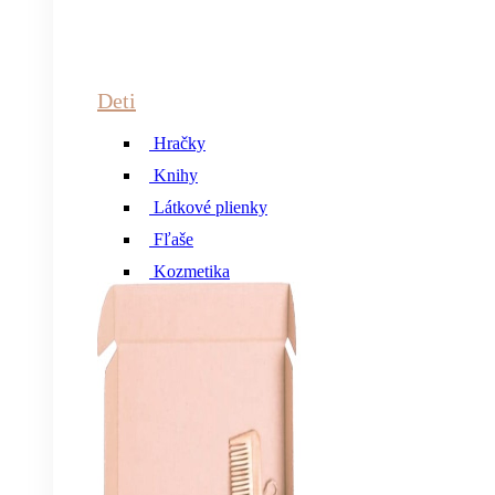
Deti
Hračky
Knihy
Látkové plienky
Fľaše
Kozmetika