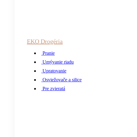
EKO Drogéria
Pranie
Umývanie riadu
Upratovanie
Osviežovače a silice
Pre zvieratá