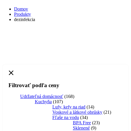
Domov
Produkty
dezinfekcia
Filtrovať podľa ceny
168
Udržateľná domácnosť
168
107
produktov
Kuchyňa
107
produktov
14
Lufy, kefy na riad
14
produktov
21
Voskové a látkové obrúsky
21
34
produktov
Fľaše na vodu
34
produktov
23
BPA Free
23
9
produktov
Sklenené
9