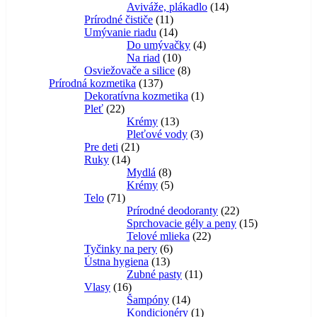
14
produktov
Aviváže, plákadlo
14
11
produktov
Prírodné čističe
11
produktov
14
Umývanie riadu
14
produktov
4
Do umývačky
4
10
produkty
Na riad
10
produktov
8
Osviežovače a silice
8
137
produktov
Prírodná kozmetika
137
produktov
1
Dekoratívna kozmetika
1
22
produkt
Pleť
22
produktov
13
Krémy
13
produktov
3
Pleťové vody
3
21
produkty
Pre deti
21
14
produktov
Ruky
14
produktov
8
Mydlá
8
produktov
5
Krémy
5
71
produktov
Telo
71
produktov
22
Prírodné deodoranty
22
produktov
15
Sprchovacie gély a peny
15
22
produktov
Telové mlieka
22
6
produktov
Tyčinky na pery
6
13
produktov
Ústna hygiena
13
produktov
11
Zubné pasty
11
16
produktov
Vlasy
16
produktov
14
Šampóny
14
produktov
1
Kondicionéry
1