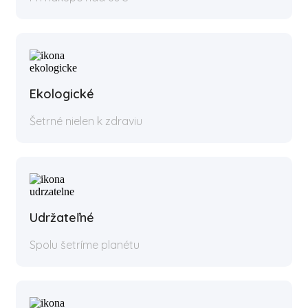
Ekologické
Šetrné nielen k zdraviu
Udržateľné
Spolu šetríme planétu