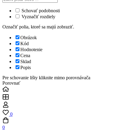
Schovať podobnosti
Vyznačiť rozdiely
Označiť polia, ktoré sa majú zobraziť.
Obrázok
Kód
Hodnotenie
Cena
Sklad
Popis
Pre schovanie lišty kliknite mimo porovnávača
Porovnať
0
0