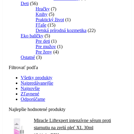
56
produkt
Deti
56
produktov
7
Hračky
7
5
produktov
Knihy
5
produktov
1
Praktický život
1
15
produkt
Fľaše
15
produktov
22
Detská prírodná kozmetika
22
5
produktov
Eko balíčky
5
produktov
1
Pre deti
1
produkt
1
Pre mužov
1
4
produkt
Pre ženy
4
3
produkty
Ostatné
3
produkty
Filtrovať podľa
Všetky produkty
Najpredávanejšie
Najnovšie
Zľavnené
Odporúčame
Najlepšie hodnotené produkty
Miracle Liftexpert intenzívne sérum proti
starnutiu na zrelú pleť XL 30ml