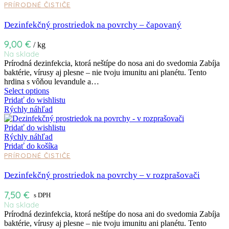
PRÍRODNÉ ČISTIČE
Dezinfekčný prostriedok na povrchy – čapovaný
9,00
€
/ kg
Na sklade
Prírodná dezinfekcia, ktorá neštípe do nosa ani do svedomia Zabíja
baktérie, vírusy aj plesne – nie tvoju imunitu ani planétu. Tento
hrdina s vôňou levandule a…
Select options
Pridať do wishlistu
Rýchly náhľad
Pridať do wishlistu
Rýchly náhľad
Pridať do košíka
PRÍRODNÉ ČISTIČE
Dezinfekčný prostriedok na povrchy – v rozprašovači
7,50
€
s DPH
Na sklade
Prírodná dezinfekcia, ktorá neštípe do nosa ani do svedomia Zabíja
baktérie, vírusy aj plesne – nie tvoju imunitu ani planétu. Tento