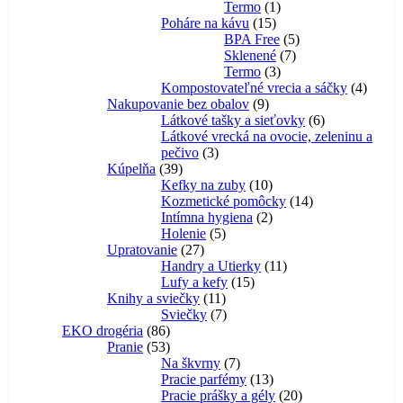
1
produktov
Termo
1
15
produkt
Poháre na kávu
15
produktov
5
BPA Free
5
7
produktov
Sklenené
7
3
produktov
Termo
3
produkty
4
Kompostovateľné vrecia a sáčky
4
9
produk
Nakupovanie bez obalov
9
produktov
6
Látkové tašky a sieťovky
6
produktov
Látkové vrecká na ovocie, zeleninu a
3
pečivo
3
39
produkty
Kúpelňa
39
produktov
10
Kefky na zuby
10
produktov
14
Kozmetické pomôcky
14
2
produktov
Intímna hygiena
2
5
produkty
Holenie
5
27
produktov
Upratovanie
27
produktov
11
Handry a Utierky
11
15
produktov
Lufy a kefy
15
11
produktov
Knihy a sviečky
11
produktov
7
Sviečky
7
86
produktov
EKO drogéria
86
produktov
53
Pranie
53
produktov
7
Na škvrny
7
produktov
13
Pracie parfémy
13
produktov
20
Pracie prášky a gély
20