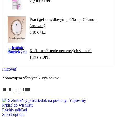
s DPH
27,90
€
Prací gél s mydlovým práškom, Cleano -
čapovaný
5,10
€
/ kg
Kefka na čistenie nerezových slamiek
s DPH
1,53
€
Filtrovať
Zobrazujem všetkých 2 výsledkov
Pridať do wishlistu
Rýchly náhľad
Select options