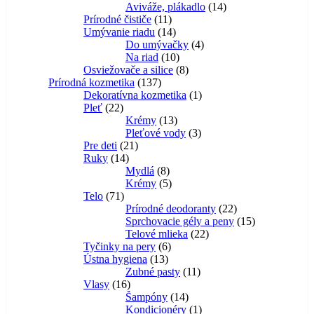
14
produktov
Aviváže, plákadlo
14
11
produktov
Prírodné čističe
11
produktov
14
Umývanie riadu
14
produktov
4
Do umývačky
4
10
produkty
Na riad
10
produktov
8
Osviežovače a silice
8
137
produktov
Prírodná kozmetika
137
produktov
1
Dekoratívna kozmetika
1
22
produkt
Pleť
22
produktov
13
Krémy
13
produktov
3
Pleťové vody
3
21
produkty
Pre deti
21
14
produktov
Ruky
14
produktov
8
Mydlá
8
produktov
5
Krémy
5
71
produktov
Telo
71
produktov
22
Prírodné deodoranty
22
produktov
15
Sprchovacie gély a peny
15
22
produktov
Telové mlieka
22
6
produktov
Tyčinky na pery
6
13
produktov
Ústna hygiena
13
produktov
11
Zubné pasty
11
16
produktov
Vlasy
16
produktov
14
Šampóny
14
produktov
1
Kondicionéry
1