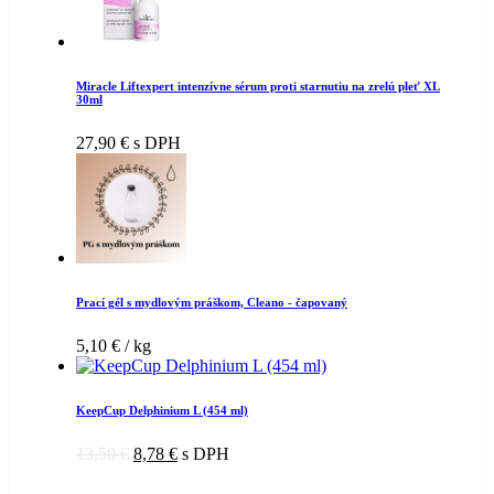
Miracle Liftexpert intenzívne sérum proti starnutiu na zrelú pleť XL
30ml
27,90
€
s DPH
Prací gél s mydlovým práškom, Cleano - čapovaný
5,10
€
/ kg
KeepCup Delphinium L (454 ml)
13,50
€
8,78
€
s DPH