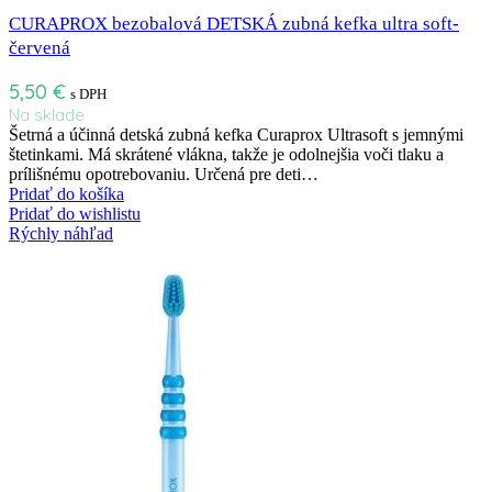
CURAPROX bezobalová DETSKÁ zubná kefka ultra soft-
červená
5,50
€
s DPH
Na sklade
Šetrná a účinná detská zubná kefka Curaprox Ultrasoft s jemnými
štetinkami. Má skrátené vlákna, takže je odolnejšia voči tlaku a
prílišnému opotrebovaniu. Určená pre deti…
Pridať do košíka
Pridať do wishlistu
Rýchly náhľad