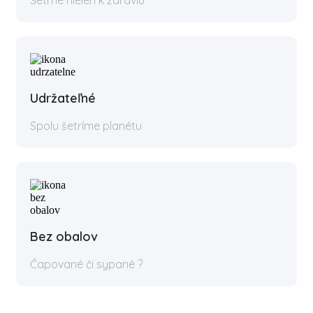
Udržateľné
Spolu šetríme planétu
Bez obalov
Čapované či sypané ?