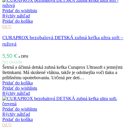
Pridať do wishlistu
Rýchly náhľad
Pridať do košíka
DETI
CURAPROX bezobalová DETSKÁ zubná kefka ultra soft –
ružová
5,50
€
s DPH
Na sklade
Šetrná a účinná detská zubná kefka Curaprox Ultrasoft s jemnými
štetinkami. Má skrátené vlákna, takže je odolnejšia voči tlaku a
prílišnému opotrebovaniu. Určená pre deti…
Pridať do košíka
Pridať do wishlistu
Rýchly náhľad
Pridať do wishlistu
Rýchly náhľad
Pridať do košíka
DETI