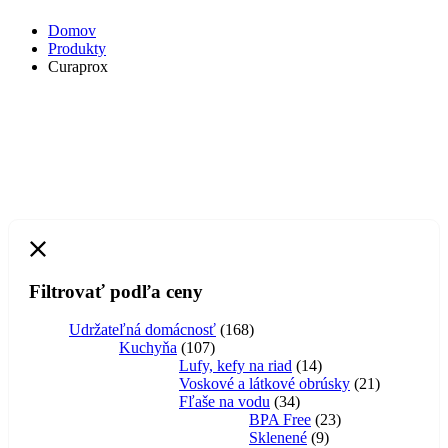
Domov
Produkty
Curaprox
Filtrovať podľa ceny
168
Udržateľná domácnosť
168
107
produktov
Kuchyňa
107
produktov
14
Lufy, kefy na riad
14
produktov
21
Voskové a látkové obrúsky
21
34
produktov
Fľaše na vodu
34
produktov
23
BPA Free
23
9
produktov
Sklenené
9