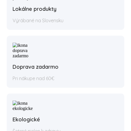
Lokálne produkty
Výrábané na Slovensku
Doprava zadarmo
Pri nákupe nad 60€
Ekologické
Šetrné nielen k zdraviu