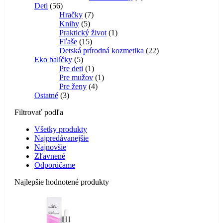
56
produkt
Deti
56
produktov
7
Hračky
7
5
produktov
Knihy
5
produktov
1
Praktický život
1
15
produkt
Fľaše
15
produktov
22
Detská prírodná kozmetika
22
5
produktov
Eko balíčky
5
produktov
1
Pre deti
1
produkt
1
Pre mužov
1
4
produkt
Pre ženy
4
3
produkty
Ostatné
3
produkty
Filtrovať podľa
Všetky produkty
Najpredávanejšie
Najnovšie
Zľavnené
Odporúčame
Najlepšie hodnotené produkty