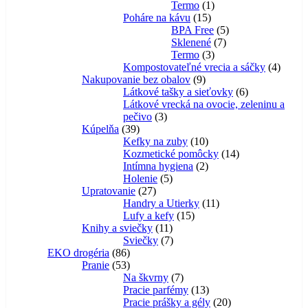
1
produktov
Termo
1
15
produkt
Poháre na kávu
15
produktov
5
BPA Free
5
7
produktov
Sklenené
7
3
produktov
Termo
3
produkty
4
Kompostovateľné vrecia a sáčky
4
9
produk
Nakupovanie bez obalov
9
produktov
6
Látkové tašky a sieťovky
6
produktov
Látkové vrecká na ovocie, zeleninu a
3
pečivo
3
39
produkty
Kúpelňa
39
produktov
10
Kefky na zuby
10
produktov
14
Kozmetické pomôcky
14
2
produktov
Intímna hygiena
2
5
produkty
Holenie
5
27
produktov
Upratovanie
27
produktov
11
Handry a Utierky
11
15
produktov
Lufy a kefy
15
11
produktov
Knihy a sviečky
11
produktov
7
Sviečky
7
86
produktov
EKO drogéria
86
produktov
53
Pranie
53
produktov
7
Na škvrny
7
produktov
13
Pracie parfémy
13
produktov
20
Pracie prášky a gély
20