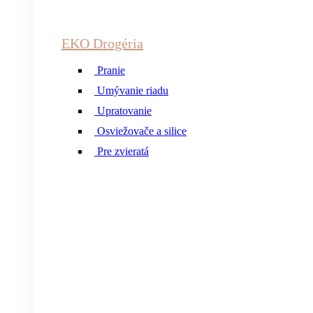
EKO Drogéria
Pranie
Umývanie riadu
Upratovanie
Osviežovače a silice
Pre zvieratá