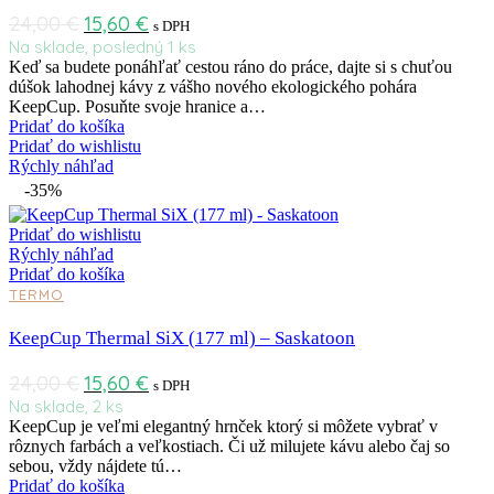
24,00
€
15,60
€
s DPH
Na sklade, posledný 1 ks
Keď sa budete ponáhľať cestou ráno do práce, dajte si s chuťou
dúšok lahodnej kávy z vášho nového ekologického pohára
KeepCup. Posuňte svoje hranice a…
Pridať do košíka
Pridať do wishlistu
Rýchly náhľad
-35%
Pridať do wishlistu
Rýchly náhľad
Pridať do košíka
TERMO
KeepCup Thermal SiX (177 ml) – Saskatoon
24,00
€
15,60
€
s DPH
Na sklade, 2 ks
KeepCup je veľmi elegantný hrnček ktorý si môžete vybrať v
rôznych farbách a veľkostiach. Či už milujete kávu alebo čaj so
sebou, vždy nájdete tú…
Pridať do košíka