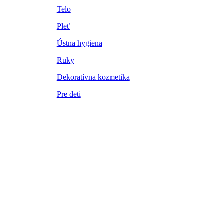
Telo
Pleť
Ústna hygiena
Ruky
Dekoratívna kozmetika
Pre deti