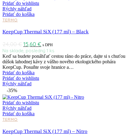
Pridať do wishlistu
Rýchly náhľad
Pridať do košíka
TERMO
KeepCup Thermal SiX (177 ml) – Black
24,00
€
15,60
€
s DPH
Na sklade, posledný 1 ks
Keď sa budete ponáhľať cestou ráno do práce, dajte si s chuťou
dúšok lahodnej kávy z vášho nového ekologického pohára
KeepCup. Posuňte svoje hranice a…
Pridať do košíka
Pridať do wishlistu
Rýchly náhľad
-35%
Pridať do wishlistu
Rýchly náhľad
Pridať do košíka
TERMO
KeepCup Thermal SiX (177 ml) – Nitro