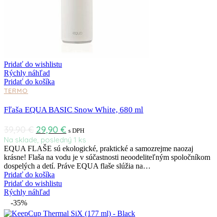
Pridať do wishlistu
Rýchly náhľad
Pridať do košíka
TERMO
Fľaša EQUA BASIC Snow White, 680 ml
39,90
€
29,90
€
s DPH
Na sklade, posledný 1 ks
EQUA FLAŠE sú ekologické, praktické a samozrejme naozaj
krásne! Flaša na vodu je v súčastnosti neoodeliteľným spoločníkom
dospelých a detí. Práve EQUA flaše slúžia na…
Pridať do košíka
Pridať do wishlistu
Rýchly náhľad
-35%