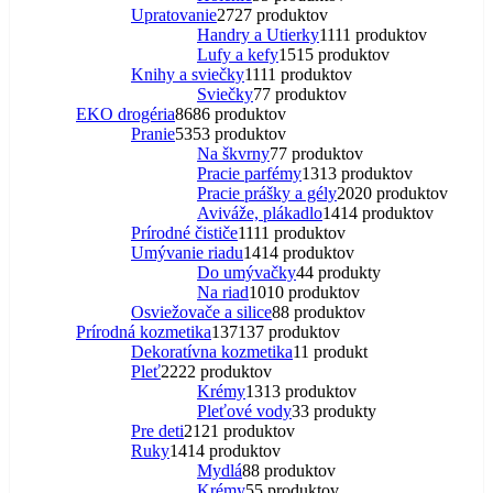
Upratovanie
27
27 produktov
Handry a Utierky
11
11 produktov
Lufy a kefy
15
15 produktov
Knihy a sviečky
11
11 produktov
Sviečky
7
7 produktov
EKO drogéria
86
86 produktov
Pranie
53
53 produktov
Na škvrny
7
7 produktov
Pracie parfémy
13
13 produktov
Pracie prášky a gély
20
20 produktov
Aviváže, plákadlo
14
14 produktov
Prírodné čističe
11
11 produktov
Umývanie riadu
14
14 produktov
Do umývačky
4
4 produkty
Na riad
10
10 produktov
Osviežovače a silice
8
8 produktov
Prírodná kozmetika
137
137 produktov
Dekoratívna kozmetika
1
1 produkt
Pleť
22
22 produktov
Krémy
13
13 produktov
Pleťové vody
3
3 produkty
Pre deti
21
21 produktov
Ruky
14
14 produktov
Mydlá
8
8 produktov
Krémy
5
5 produktov