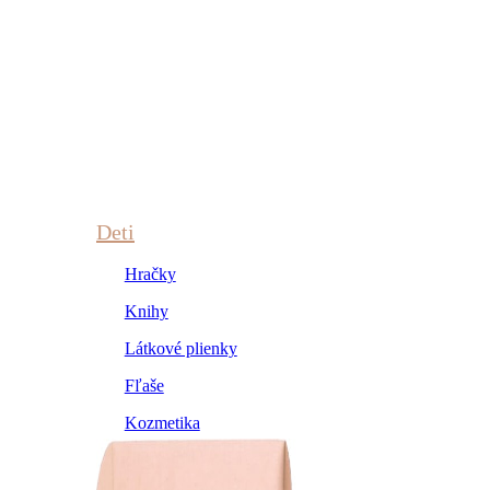
Deti
Hračky
Knihy
Látkové plienky
Fľaše
Kozmetika