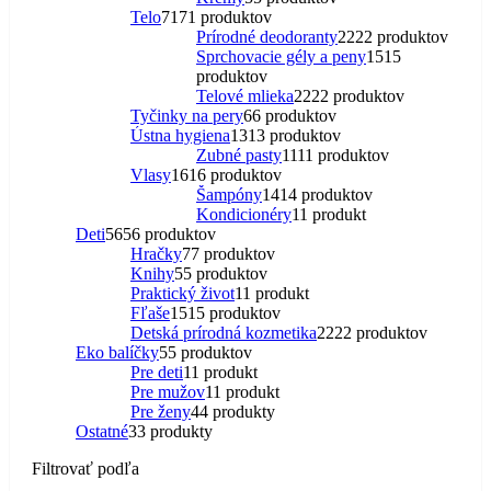
Telo
71
71 produktov
Prírodné deodoranty
22
22 produktov
Sprchovacie gély a peny
15
15
produktov
Telové mlieka
22
22 produktov
Tyčinky na pery
6
6 produktov
Ústna hygiena
13
13 produktov
Zubné pasty
11
11 produktov
Vlasy
16
16 produktov
Šampóny
14
14 produktov
Kondicionéry
1
1 produkt
Deti
56
56 produktov
Hračky
7
7 produktov
Knihy
5
5 produktov
Praktický život
1
1 produkt
Fľaše
15
15 produktov
Detská prírodná kozmetika
22
22 produktov
Eko balíčky
5
5 produktov
Pre deti
1
1 produkt
Pre mužov
1
1 produkt
Pre ženy
4
4 produkty
Ostatné
3
3 produkty
Filtrovať podľa