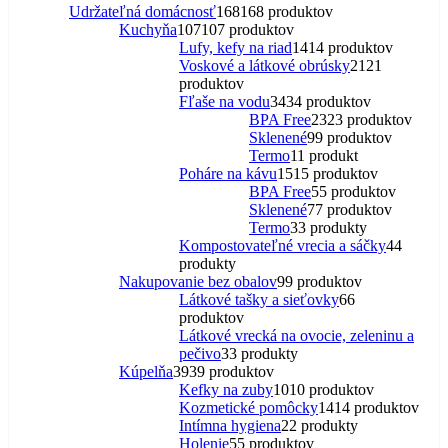
Udržateľná domácnosť
168
168 produktov
Kuchyňa
107
107 produktov
Lufy, kefy na riad
14
14 produktov
Voskové a látkové obrúsky
21
21
produktov
Fľaše na vodu
34
34 produktov
BPA Free
23
23 produktov
Sklenené
9
9 produktov
Termo
1
1 produkt
Poháre na kávu
15
15 produktov
BPA Free
5
5 produktov
Sklenené
7
7 produktov
Termo
3
3 produkty
Kompostovateľné vrecia a sáčky
4
4
produkty
Nakupovanie bez obalov
9
9 produktov
Látkové tašky a sieťovky
6
6
produktov
Látkové vrecká na ovocie, zeleninu a
pečivo
3
3 produkty
Kúpelňa
39
39 produktov
Kefky na zuby
10
10 produktov
Kozmetické pomôcky
14
14 produktov
Intímna hygiena
2
2 produkty
Holenie
5
5 produktov