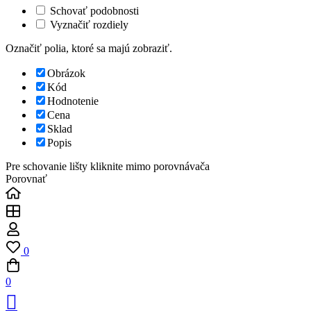
Schovať podobnosti
Vyznačiť rozdiely
Označiť polia, ktoré sa majú zobraziť.
Obrázok
Kód
Hodnotenie
Cena
Sklad
Popis
Pre schovanie lišty kliknite mimo porovnávača
Porovnať
0
0