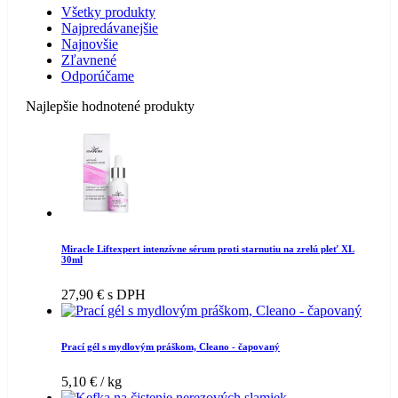
Všetky produkty
Najpredávanejšie
Najnovšie
Zľavnené
Odporúčame
Najlepšie hodnotené produkty
Miracle Liftexpert intenzívne sérum proti starnutiu na zrelú pleť XL
30ml
27,90
€
s DPH
Prací gél s mydlovým práškom, Cleano - čapovaný
5,10
€
/ kg