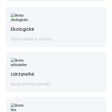
Ekologické
Šetrné nielen k zdraviu
Udržateľné
Spolu šetríme planétu