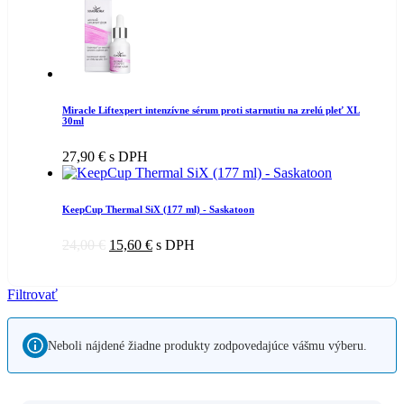
Miracle Liftexpert intenzívne sérum proti starnutiu na zrelú pleť XL
30ml
27,90
€
s DPH
KeepCup Thermal SiX (177 ml) - Saskatoon
24,00
€
15,60
€
s DPH
Filtrovať
Neboli nájdené žiadne produkty zodpovedajúce vášmu výberu.