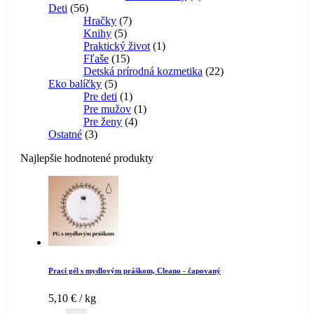
56
produkt
Deti
56
produktov
7
Hračky
7
5
produktov
Knihy
5
produktov
1
Praktický život
1
15
produkt
Fľaše
15
produktov
22
Detská prírodná kozmetika
22
5
produktov
Eko balíčky
5
produktov
1
Pre deti
1
produkt
1
Pre mužov
1
4
produkt
Pre ženy
4
3
produkty
Ostatné
3
produkty
Najlepšie hodnotené produkty
Prací gél s mydlovým práškom, Cleano - čapovaný
5,10
€
/ kg