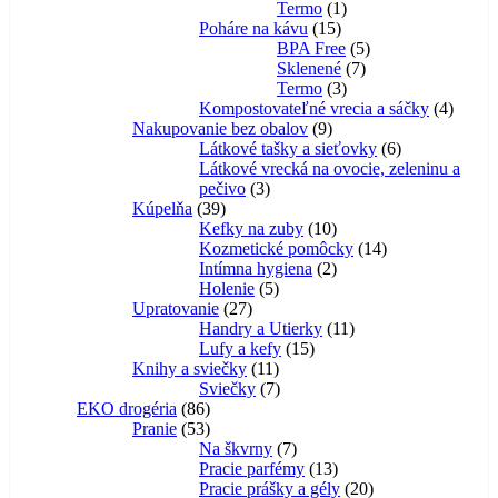
1
produktov
Termo
1
15
produkt
Poháre na kávu
15
produktov
5
BPA Free
5
7
produktov
Sklenené
7
3
produktov
Termo
3
produkty
4
Kompostovateľné vrecia a sáčky
4
9
produk
Nakupovanie bez obalov
9
produktov
6
Látkové tašky a sieťovky
6
produktov
Látkové vrecká na ovocie, zeleninu a
3
pečivo
3
39
produkty
Kúpelňa
39
produktov
10
Kefky na zuby
10
produktov
14
Kozmetické pomôcky
14
2
produktov
Intímna hygiena
2
5
produkty
Holenie
5
27
produktov
Upratovanie
27
produktov
11
Handry a Utierky
11
15
produktov
Lufy a kefy
15
11
produktov
Knihy a sviečky
11
produktov
7
Sviečky
7
86
produktov
EKO drogéria
86
produktov
53
Pranie
53
produktov
7
Na škvrny
7
produktov
13
Pracie parfémy
13
produktov
20
Pracie prášky a gély
20