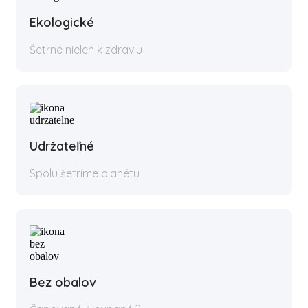
Ekologické
Šetrné nielen k zdraviu
Udržateľné
Spolu šetríme planétu
Bez obalov