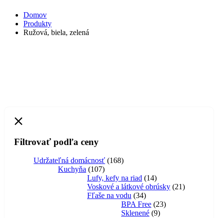
Domov
Produkty
Ružová, biela, zelená
Filtrovať podľa ceny
168
Udržateľná domácnosť
168
107
produktov
Kuchyňa
107
produktov
14
Lufy, kefy na riad
14
produktov
21
Voskové a látkové obrúsky
21
34
produktov
Fľaše na vodu
34
produktov
23
BPA Free
23
9
produktov
Sklenené
9