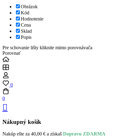
Obrázok
Kód
Hodnotenie
Cena
Sklad
Popis
Pre schovanie lišty kliknite mimo porovnávača
Porovnať
0
0
Nákupný košík
Nakúp ešte za
40,00
€
a získaš
Dopravu ZDARMA