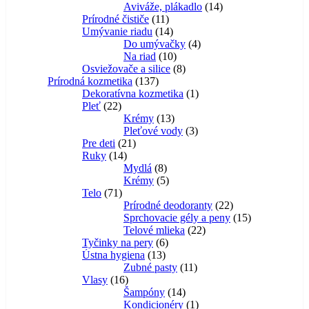
14
produktov
Aviváže, plákadlo
14
11
produktov
Prírodné čističe
11
produktov
14
Umývanie riadu
14
produktov
4
Do umývačky
4
10
produkty
Na riad
10
produktov
8
Osviežovače a silice
8
137
produktov
Prírodná kozmetika
137
produktov
1
Dekoratívna kozmetika
1
22
produkt
Pleť
22
produktov
13
Krémy
13
produktov
3
Pleťové vody
3
21
produkty
Pre deti
21
14
produktov
Ruky
14
produktov
8
Mydlá
8
produktov
5
Krémy
5
71
produktov
Telo
71
produktov
22
Prírodné deodoranty
22
produktov
15
Sprchovacie gély a peny
15
22
produktov
Telové mlieka
22
6
produktov
Tyčinky na pery
6
13
produktov
Ústna hygiena
13
produktov
11
Zubné pasty
11
16
produktov
Vlasy
16
produktov
14
Šampóny
14
produktov
1
Kondicionéry
1