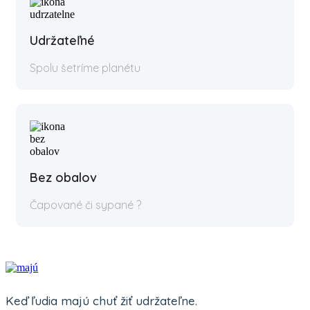
Udržateľné
Spolu šetríme planétu
Bez obalov
Čapované či sypané ?
Keď ľudia majú chuť žiť udržateľne.