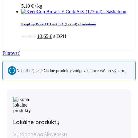
5,10
€
/ kg
KeepCup Brew LE Cork SiX (177 ml) - Saskatoon
21,00
€
13,65
€
s DPH
Filtrovať
Neboli nájdené žiadne produkty zodpovedajúce vášmu výberu.
Lokálne produkty
Výrábané na Slovensku