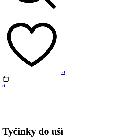
0
0
Tyčinky do uší