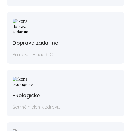
Doprava zadarmo
Pri nákupe nad 60€
Ekologické
Šetrné nielen k zdraviu