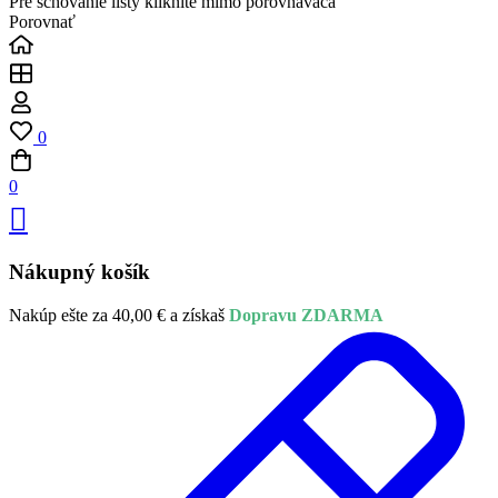
Pre schovanie lišty kliknite mimo porovnávača
Porovnať
0
0
Nákupný košík
Nakúp ešte za
40,00
€
a získaš
Dopravu ZDARMA