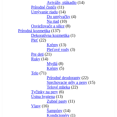
14
produktov
Aviváže, plákadlo
14
11
produktov
Prírodné čističe
11
produktov
14
Umývanie riadu
14
produktov
4
Do umývačky
4
10
produkty
Na riad
10
produktov
8
Osviežovače a silice
8
137
produktov
Prírodná kozmetika
137
produktov
1
Dekoratívna kozmetika
1
22
produkt
Pleť
22
produktov
13
Krémy
13
produktov
3
Pleťové vody
3
21
produkty
Pre deti
21
14
produktov
Ruky
14
produktov
8
Mydlá
8
produktov
5
Krémy
5
71
produktov
Telo
71
produktov
22
Prírodné deodoranty
22
produktov
15
Sprchovacie gély a peny
15
22
produktov
Telové mlieka
22
6
produktov
Tyčinky na pery
6
13
produktov
Ústna hygiena
13
produktov
11
Zubné pasty
11
16
produktov
Vlasy
16
produktov
14
Šampóny
14
produktov
1
Kondicionéry
1