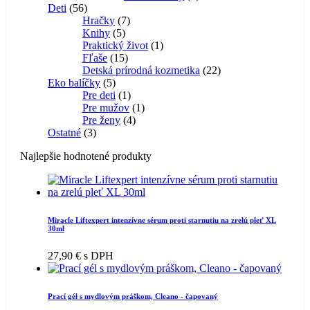
56
produkt
Deti
56
produktov
7
Hračky
7
5
produktov
Knihy
5
produktov
1
Praktický život
1
15
produkt
Fľaše
15
produktov
22
Detská prírodná kozmetika
22
5
produktov
Eko balíčky
5
produktov
1
Pre deti
1
produkt
1
Pre mužov
1
4
produkt
Pre ženy
4
3
produkty
Ostatné
3
produkty
Najlepšie hodnotené produkty
Miracle Liftexpert intenzívne sérum proti starnutiu na zrelú pleť XL
30ml
27,90
€
s DPH
Prací gél s mydlovým práškom, Cleano - čapovaný