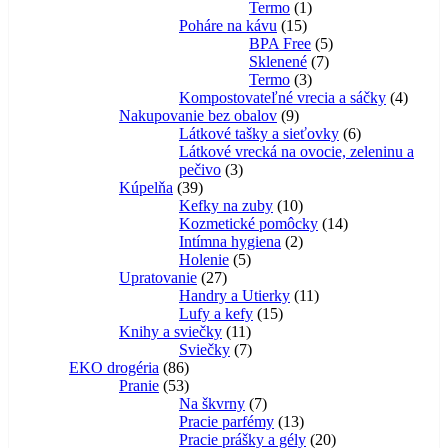
1
produktov
Termo
1
15
produkt
Poháre na kávu
15
produktov
5
BPA Free
5
7
produktov
Sklenené
7
3
produktov
Termo
3
produkty
4
Kompostovateľné vrecia a sáčky
4
9
produk
Nakupovanie bez obalov
9
produktov
6
Látkové tašky a sieťovky
6
produktov
Látkové vrecká na ovocie, zeleninu a
3
pečivo
3
39
produkty
Kúpelňa
39
produktov
10
Kefky na zuby
10
produktov
14
Kozmetické pomôcky
14
2
produktov
Intímna hygiena
2
5
produkty
Holenie
5
27
produktov
Upratovanie
27
produktov
11
Handry a Utierky
11
15
produktov
Lufy a kefy
15
11
produktov
Knihy a sviečky
11
produktov
7
Sviečky
7
86
produktov
EKO drogéria
86
produktov
53
Pranie
53
produktov
7
Na škvrny
7
produktov
13
Pracie parfémy
13
produktov
20
Pracie prášky a gély
20