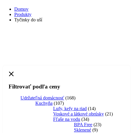
Domov
Produkty
Tyčinky do uší
Filtrovať podľa ceny
168
Udržateľná domácnosť
168
107
produktov
Kuchyňa
107
produktov
14
Lufy, kefy na riad
14
produktov
21
Voskové a látkové obrúsky
21
34
produktov
Fľaše na vodu
34
produktov
23
BPA Free
23
9
produktov
Sklenené
9