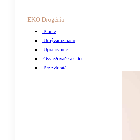
EKO Drogéria
Pranie
Umývanie riadu
Upratovanie
Osviežovače a silice
Pre zvieratá