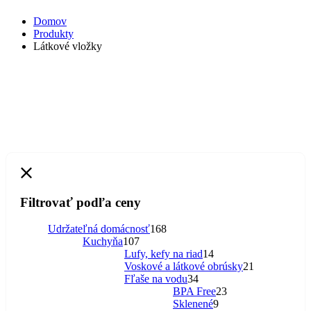
Domov
Produkty
Látkové vložky
Filtrovať podľa ceny
168
Udržateľná domácnosť
168
107
produktov
Kuchyňa
107
produktov
14
Lufy, kefy na riad
14
produktov
21
Voskové a látkové obrúsky
21
34
produktov
Fľaše na vodu
34
produktov
23
BPA Free
23
9
produktov
Sklenené
9