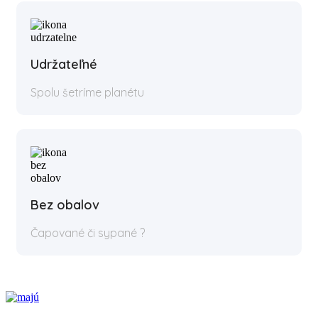
Udržateľné
Spolu šetríme planétu
Bez obalov
Čapované či sypané ?