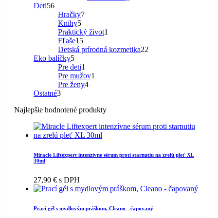
56
produkt
Deti
56
produktov
7
Hračky
7
5
produktov
Knihy
5
produktov
1
Praktický život
1
15
produkt
Fľaše
15
produktov
22
Detská prírodná kozmetika
22
5
produktov
Eko balíčky
5
produktov
1
Pre deti
1
produkt
1
Pre mužov
1
4
produkt
Pre ženy
4
3
produkty
Ostatné
3
produkty
Najlepšie hodnotené produkty
Miracle Liftexpert intenzívne sérum proti starnutiu na zrelú pleť XL
30ml
27,90
€
s DPH
Prací gél s mydlovým práškom, Cleano - čapovaný