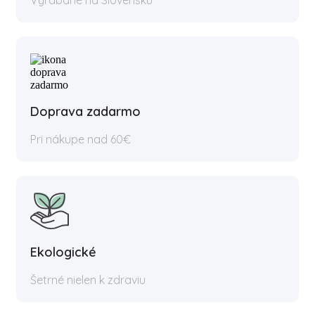
Výrábané na Slovensku
Doprava zadarmo
Pri nákupe nad 60€
Ekologické
Šetrné nielen k zdraviu