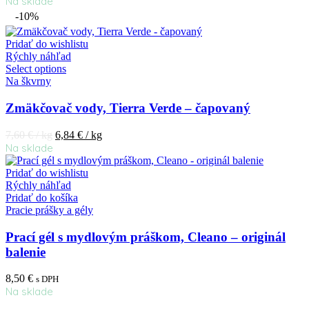
Na sklade
-10%
Pridať do wishlistu
Rýchly náhľad
Select options
Na škvrny
Zmäkčovač vody, Tierra Verde – čapovaný
7,60
€
/ kg
6,84
€
/ kg
Na sklade
Pridať do wishlistu
Rýchly náhľad
Pridať do košíka
Pracie prášky a gély
Prací gél s mydlovým práškom, Cleano – originál
balenie
8,50
€
s DPH
Na sklade