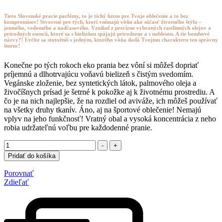
Tieto Slovenské pracie parfémy, to je tichý luxus pre Tvoje oblečenie a to bez
kompromisov! Stvorené pre tých, ktorí vnímajú vôňu ako súčasť životného štýlu –
jemného, vedomého a nadčasového. Vznikol z precízne vybraných rastlinných olejov a
prírodných esencií, ktoré sa s bielizňou spájajú prirodzene a s noblesou. A tie bombové
názvy?! Určite sa stotožníš s jedným, ktorého vôňa dodá Tvojmu charakteru ten správny
šmrnc!
Konečne po tých rokoch eko prania bez vôní si môžeš dopriať
príjemnú a dlhotrvajúcu voňavú bielizeň s čistým svedomím.
Vegánske zloženie, bez syntetických látok, palmového oleja a
živočíšnych prísad je šetrné k pokožke aj k životnému prostrediu. A
čo je na nich najlepšie, že na rozdiel od aviváže, ich môžeš používať
na všetky druhy tkanív. Áno, aj na športové oblečenie! Nemajú
vplyv na jeho funkčnosť! Vratný obal a vysoká koncentrácia z neho
robia udržateľnú voľbu pre každodenné pranie.
Množstvo
-
+
Pridať do košíka
Porovnať
Zdieľať