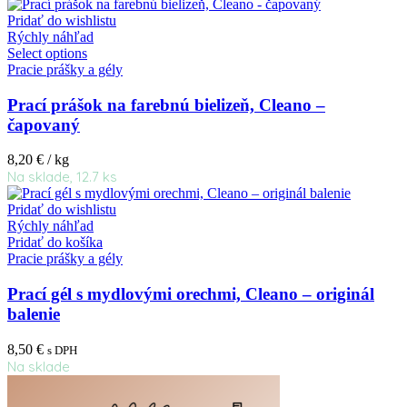
Pridať do wishlistu
Rýchly náhľad
Select options
Pracie prášky a gély
Prací prášok na farebnú bielizeň, Cleano –
čapovaný
8,20
€
/ kg
Na sklade, 12.7 ks
Pridať do wishlistu
Rýchly náhľad
Pridať do košíka
Pracie prášky a gély
Prací gél s mydlovými orechmi, Cleano – originál
balenie
8,50
€
s DPH
Na sklade