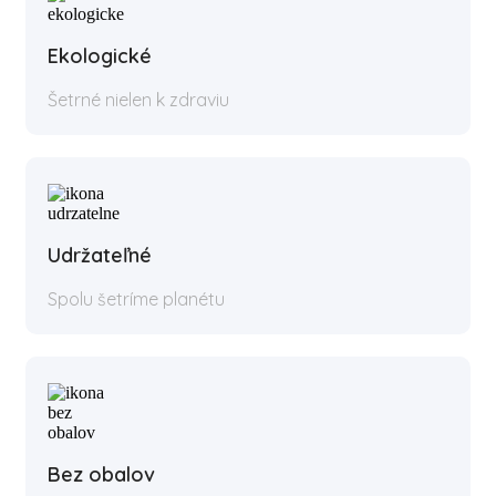
Ekologické
Šetrné nielen k zdraviu
Udržateľné
Spolu šetríme planétu
Bez obalov