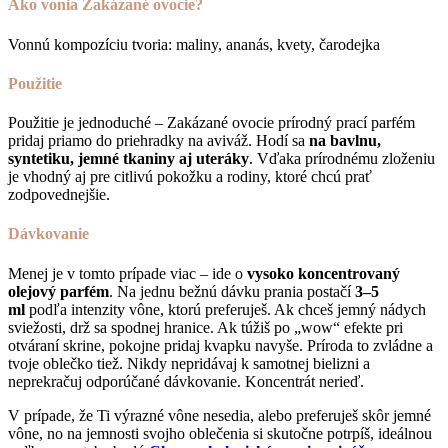
Ako vonia Zakázané ovocie?
Vonnú kompozíciu tvoria: maliny, ananás, kvety, čarodejka
Použitie
Použitie je jednoduché – Zakázané ovocie prírodný prací parfém
pridaj priamo do priehradky na aviváž. Hodí sa
na bavlnu,
syntetiku, jemné tkaniny aj uteráky
. Vďaka prírodnému zloženiu
je vhodný aj pre citlivú pokožku a rodiny, ktoré chcú prať
zodpovednejšie.
Dávkovanie
Menej je v tomto prípade viac – ide o
vysoko koncentrovaný
olejový parfém
. Na jednu bežnú dávku prania postačí
3–5
ml
podľa intenzity vône, ktorú preferuješ. Ak chceš jemný nádych
sviežosti, drž sa spodnej hranice. Ak túžiš po „wow“ efekte pri
otváraní skrine, pokojne pridaj kvapku navyše. Príroda to zvládne a
tvoje oblečko tiež. Nikdy nepridávaj k samotnej bielizni a
neprekračuj odporúčané dávkovanie. Koncentrát nerieď.
V prípade, že Ti výrazné vône nesedia, alebo preferuješ skôr jemné
vône, no na jemnosti svojho oblečenia si skutočne potrpíš, ideálnou