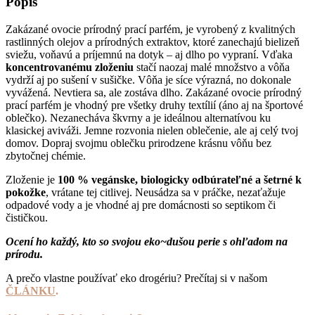
Popis
Zakázané ovocie prírodný prací parfém, je vyrobený z kvalitných
rastlinných olejov a prírodných extraktov, ktoré zanechajú bielizeň
sviežu, voňavú a príjemnú na dotyk – aj dlho po vypraní. Vďaka
koncentrovanému zloženiu
stačí naozaj malé množstvo a vôňa
vydrží aj po sušení v sušičke. Vôňa je síce výrazná, no dokonale
vyvážená. Nevtiera sa, ale zostáva dlho. Zakázané ovocie prírodný
prací parfém je vhodný pre všetky druhy textílií (áno aj na športové
oblečko). Nezanecháva škvrny a je ideálnou alternatívou ku
klasickej aviváži. Jemne rozvonia nielen oblečenie, ale aj celý tvoj
domov. Dopraj svojmu oblečku prirodzene krásnu vôňu bez
zbytočnej chémie.
Zloženie je
100 % vegánske, biologicky odbúrateľné a šetrné k
pokožke
, vrátane tej citlivej. Neusádza sa v práčke, nezaťažuje
odpadové vody a je vhodné aj pre domácnosti so septikom či
čističkou.
Ocení ho každý, kto so svojou eko~dušou perie s ohľadom na
prírodu.
A prečo vlastne používať eko drogériu? Prečítaj si v našom
ČLÁNKU
.