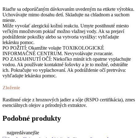
Riaďte sa odporúčaným dávkovaním uvedeným na etikete výrobku.
Uchovávajte mimo dosahu detí. Skladujte na chladnom a suchom
mieste.
Môže vyvolať alergickú kožnú reakciu. Umyte postihnuté miesto
veľkým množstvom pokiaľ možno vlažnej vody. Ak sa prejaví
podráždenie pokožky alebo sa vytvoria vyrážky: vyhľadajte
lekársku pomoc.
PO POŽITÍ: Okamžite volajte TOXIKOLOGICKÉ
INFORMAČNÉ CENTRUM. Nevyvolávajte zvracanie.
PO ZASIAHNUTÍ OČÍ: Niekoľko minút ich opatrne vyplachujte
vodou. Ak používate kontaktné šošovky a je to možné, odstráňte
ich. Pokračujte vo vyplachovaní. Ak podráždenie očí pretrváva:
vyhľadajte lekársku pomoc.
Zloženie
Rastlinné oleje z hroznových jadier a sóje (RSPO certifikácia), zmes
esenciálnych olejov a prírodných extraktov.
Podobné produkty
najpredávanejšie