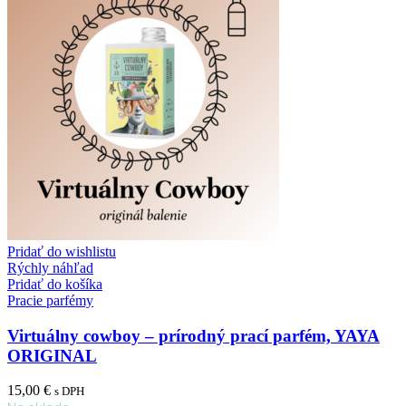
Pridať do wishlistu
Rýchly náhľad
Pridať do košíka
Pracie parfémy
Virtuálny cowboy – prírodný prací parfém, YAYA
ORIGINAL
15,00
€
s DPH