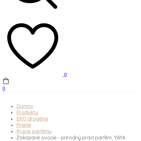
0
0
Domov
Produkty
EKO drogéria
Pranie
Pracie parfémy
Zakázané ovocie - prírodný prací parfém, YAYA