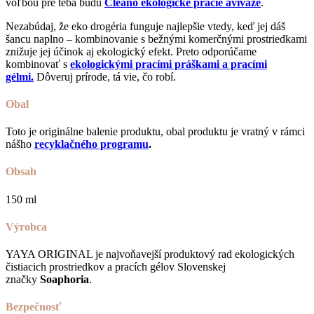
voľbou pre teba budú
Cleano ekologické pracie aviváže
.
Nezabúdaj, že eko drogéria funguje najlepšie vtedy, keď jej dáš
šancu naplno – kombinovanie s bežnými komerčnými prostriedkami
znižuje jej účinok aj ekologický efekt. Preto odporúčame
kombinovať s
ekologickými pracími práškami a pracími
gélmi.
Dôveruj prírode, tá vie, čo robí.
Obal
Toto je originálne balenie produktu, obal produktu je vratný v rámci
nášho
recyklačného programu
.
Obsah
150 ml
Výrobca
YAYA ORIGINAL je najvoňavejší produktový rad ekologických
čistiacich prostriedkov a pracích gélov Slovenskej
značky
Soaphoria
.
Bezpečnosť