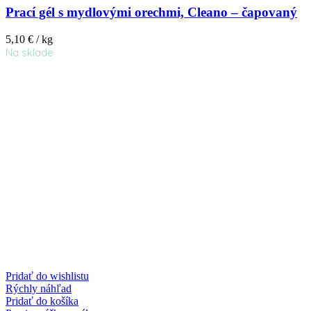
Prací gél s mydlovými orechmi, Cleano – čapovaný
5,10
€
/ kg
Na sklade
Pridať do wishlistu
Rýchly náhľad
Pridať do košíka