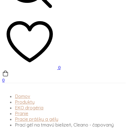
0
0
Domov
Produkty
EKO drogéria
Pranie
Pracie prášky a gély
Prací gél na tmavú bielizeň, Cleano - čapovaný