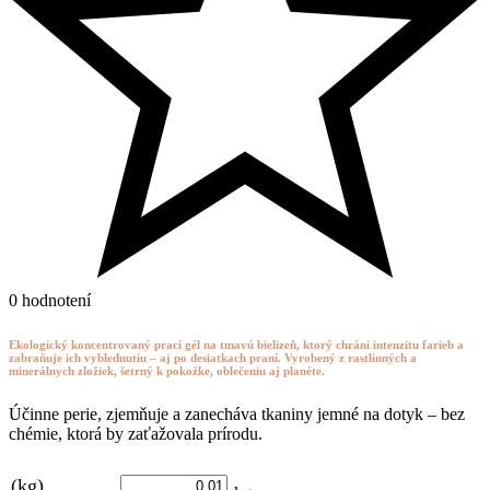
0 hodnotení
Ekologický koncentrovaný prací gél na tmavú bielizeň, ktorý chráni intenzitu farieb a
zabraňuje ich vyblednutiu – aj po desiatkach praní. Vyrobený z rastlinných a
minerálnych zložiek, šetrný k pokožke, oblečeniu aj planéte.
Účinne perie, zjemňuje a zanecháva tkaniny jemné na dotyk – bez
chémie, ktorá by zaťažovala prírodu.
(kg)