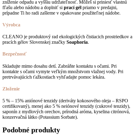
zníženie odpadu a vyššiu udržateľnosť. Môžeš si priniesť vlastnú
fľašu alebo nádobu a doplniť si
prací gél
priamo v predajni,
prípadne Ti ho radi zašleme v opakovane použiteľnej nádobe.
Výrobca
CLEANO je produktový rad ekologických čistiacich prostriedkov a
pracích gélov Slovenskej značky
Soaphoria
.
Bezpečnosť
Skladujte mimo dosahu detí. Zabráňte kontaktu s očami. Pri
kontakte s očami vymyte veľkým množstvom vlažnej vody. Pri
pretrvávajúcich ťažkostiach vyhľadajte pomoc lekára.
Zloženie
5 % – 15% aniónové tenzidy (deriváty kokosového oleja – RSPO
certifikovaný), menej ako 5 % neiónové tenzidy (cukrové tenzidy),
saponín z mydlových orechov, prírodná aróma, kyselina citrónová,
konzervačná látko (Potassium Sorbate).
Podobné produkty