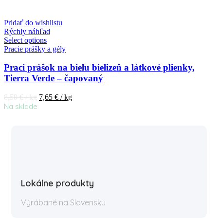
Pridať do wishlistu
Rýchly náhľad
Select options
Pracie prášky a gély
Prací prášok na bielu bielizeň a látkové plienky,
Tierra Verde – čapovaný
8,50
€
/ kg
7,65
€
/ kg
Na sklade
Lokálne produkty
Výrábané na Slovensku