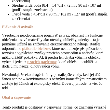
znečistenia)
Stredne tvrdá voda (8,4 – 14 °dH): 72 ml / 90 ml / 107 ml
(podľa stupňa znečistenia)
Tvrdá voda ( <14°dH): 90 ml / 102 ml / 127 ml (podľa stupňa
znečistenia)
Plákanie či aviváž:
Všeobecne neodporúčame používať aviváž, obzvlášť na funkčné
oblečenia a savé materiály ako uteráky, obliečky, utierky – tá je
primárne určená na znižovanie elektrostatického náboja. Radšej
odporúčame
plákadlo bielizne
,
ktoré neutralizuje pH plákacieho
roztoku a vypláchne zvyšky pracieho prostriedku a nečistôt, ktoré
môžu dráždiť pokožku. Ak ti predsa len chýba vôňa na oblečku,
vyber si jeden z
pracích parfémov,
ktoré oblečku neublížia a
dodajú mu naozaj dlhotrvajúcu vôňu.
Nezabúdaj, že eko drogéria funguje najlepšie vtedy, keď jej dáš
šancu naplno – kombinovanie s bežnými komerčnými prostriedkami
znižuje jej účinok aj ekologický efekt. Dôveruj prírode, tá vie, čo
robí.
Obal a čapovanie
Tento produkt je dostupný v čapovanej forme, čo znamená výrazné