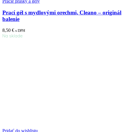
Pracie prášky a gély
Prací gél s mydlovými orechmi, Cleano – originál
balenie
8,50
€
s DPH
Na sklade
Pridať do wishlistu