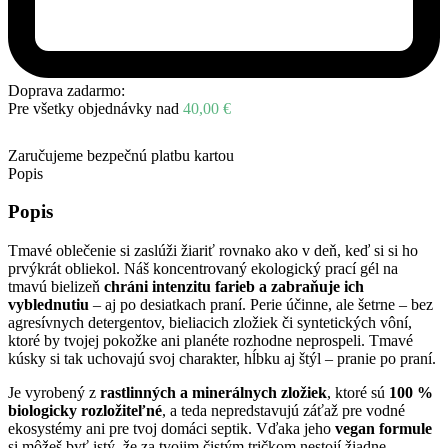
Doprava zadarmo:
Pre všetky objednávky nad
40,00
€
Zaručujeme bezpečnú platbu kartou
Popis
Popis
Tmavé oblečenie si zaslúži žiariť rovnako ako v deň, keď si si ho
prvýkrát obliekol. Náš koncentrovaný ekologický prací gél na
tmavú bielizeň
chráni intenzitu farieb a zabraňuje ich
vyblednutiu
– aj po desiatkach praní. Perie účinne, ale šetrne – bez
agresívnych detergentov, bieliacich zložiek či syntetických vôní,
ktoré by tvojej pokožke ani planéte rozhodne neprospeli. Tmavé
kúsky si tak uchovajú svoj charakter, hĺbku aj štýl – pranie po praní.
Je vyrobený z
rastlinných a minerálnych zložiek
, ktoré sú
100 %
biologicky rozložiteľné
, a teda nepredstavujú záťaž pre vodné
ekosystémy ani pre tvoj domáci septik. Vďaka jeho
vegan formule
si môžeš byť istý, že za tvojim čistým tričkom nestojí žiadne