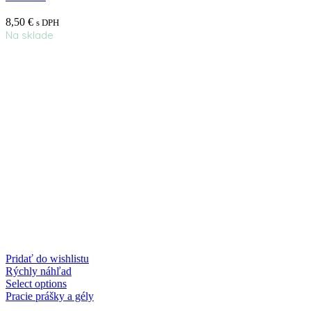
8,50
€
s DPH
Na sklade
Pridať do wishlistu
Rýchly náhľad
Select options
Pracie prášky a gély