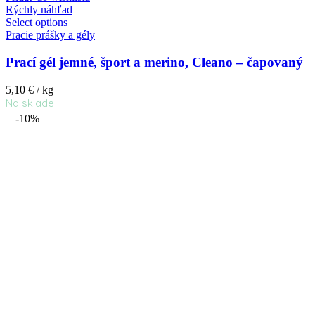
Rýchly náhľad
Select options
Pracie prášky a gély
Prací gél jemné, šport a merino, Cleano – čapovaný
5,10
€
/ kg
Na sklade
-10%