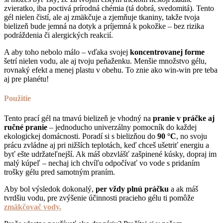
zvieratko, iba poctivá prírodná chémia (tá dobrá, svedomitá). Tento
gél nielen čistí, ale aj zmäkčuje a zjemňuje tkaniny, takže tvoja
bielizeň bude jemná na dotyk a príjemná k pokožke – bez rizika
podráždenia či alergických reakcií.
A aby toho nebolo málo – vďaka svojej
koncentrovanej forme
šetrí nielen vodu, ale aj tvoju peňaženku. Menšie množstvo gélu,
rovnaký efekt a menej plastu v obehu. To znie ako win-win pre teba
aj pre planétu!
Použitie
Tento prací gél na tmavú bielizeň je vhodný na
pranie v práčke aj
ručné pranie
– jednoducho univerzálny pomocník do každej
ekologickej domácnosti. Poradí si s bielizňou do
90 °C
, no svoju
prácu zvládne aj pri nižších teplotách, keď chceš ušetriť energiu a
byť ešte udržateľnejší. Ak máš obzvlášť zašpinené kúsky, dopraj im
malý kúpeľ – nechaj ich chvíľu odpočívať vo vode s pridaním
trošky gélu pred samotným praním.
Aby bol výsledok dokonalý,
per vždy plnú práčku
a ak máš
tvrdšiu vodu, pre zvýšenie účinnosti pracieho gélu ti pomôže
zmäkčovač vody.