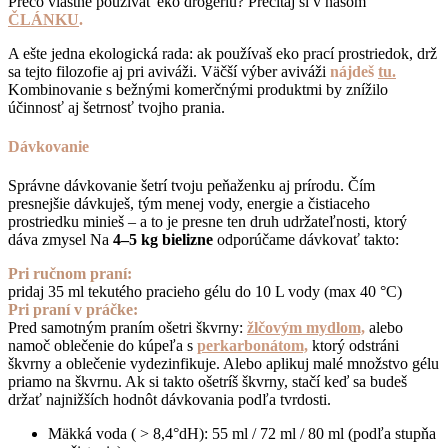
Prečo vlastne používať eko drogériu? Prečítaj si v našom
ČLÁNKU
.
A ešte jedna ekologická rada: ak používaš eko prací prostriedok, drž
sa tejto filozofie aj pri aviváži. Väčší výber aviváži
nájdeš
tu
.
Kombinovanie s bežnými komerčnými produktmi by znížilo
účinnosť aj šetrnosť tvojho prania.
Dávkovanie
Správne dávkovanie šetrí tvoju peňaženku aj prírodu. Čím
presnejšie dávkuješ, tým menej vody, energie a čistiaceho
prostriedku minieš – a to je presne ten druh udržateľnosti, ktorý
dáva zmysel Na
4–5 kg bielizne
odporúčame dávkovať takto:
Pri ručnom praní:
pridaj 35 ml tekutého pracieho gélu do 10 L vody (max 40 °C)
Pri praní v práčke:
Pred samotným praním ošetri škvrny:
žlčovým mydlom,
alebo
namoč oblečenie do kúpeľa s
perkarbonátom,
ktorý odstráni
škvrny a oblečenie vydezinfikuje. Alebo aplikuj malé množstvo gélu
priamo na škvrnu. Ak si takto ošetríš škvrny, stačí keď sa budeš
držať najnižších hodnôt dávkovania podľa tvrdosti.
Mäkká voda ( > 8,4°dH): 55 ml / 72 ml / 80 ml (podľa stupňa