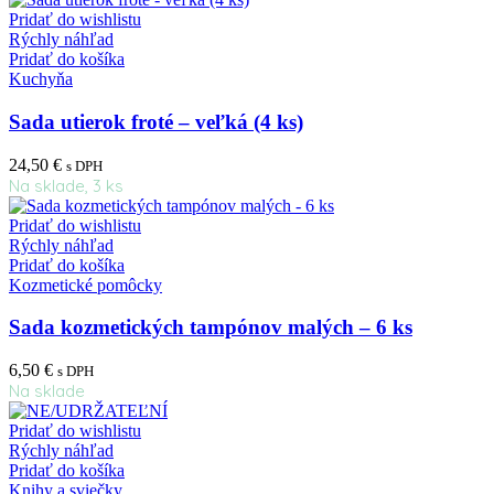
Pridať do wishlistu
Rýchly náhľad
Pridať do košíka
Kuchyňa
Sada utierok froté – veľká (4 ks)
24,50
€
s DPH
Na sklade, 3 ks
Pridať do wishlistu
Rýchly náhľad
Pridať do košíka
Kozmetické pomôcky
Sada kozmetických tampónov malých – 6 ks
6,50
€
s DPH
Na sklade
Pridať do wishlistu
Rýchly náhľad
Pridať do košíka
Knihy a sviečky