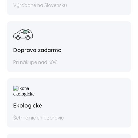
Výrábané na Slovensku
Doprava zadarmo
Pri nákupe nad 60€
Ekologické
Šetrné nielen k zdraviu