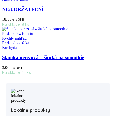
NE/UDRŽATEĽNÍ
18,55
€
s DPH
Na sklade, 8 ks
Pridať do wishlistu
Rýchly náhľad
Pridať do košíka
Kuchyňa
Slamka nerezová – široká na smoothie
3,00
€
s DPH
Na sklade, 10 ks
Lokálne produkty