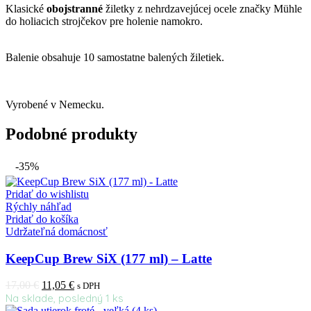
Klasické
obojstranné
žiletky z nehrdzavejúcej ocele značky Mühle
do holiacich strojčekov pre holenie namokro.
Balenie obsahuje 10 samostatne balených žiletiek.
Vyrobené v Nemecku.
Podobné produkty
-35%
Pridať do wishlistu
Rýchly náhľad
Pridať do košíka
Udržateľná domácnosť
KeepCup Brew SiX (177 ml) – Latte
17,00
€
11,05
€
s DPH
Na sklade, posledný 1 ks