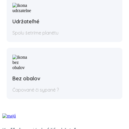
Udržateľné
Spolu šetríme planétu
Bez obalov
Čapované či sypané ?