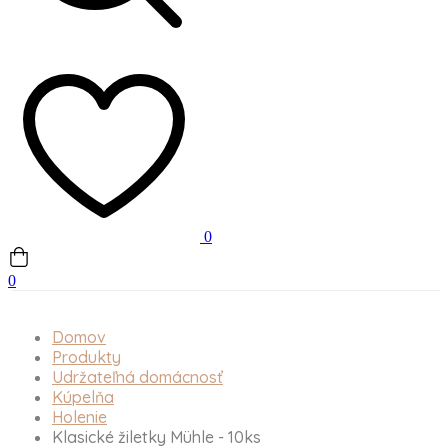
0
0
Domov
Produkty
Udržateľná domácnosť
Kúpelňa
Holenie
Klasické žiletky Mühle - 10ks