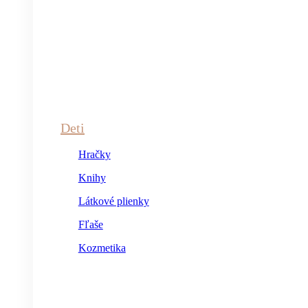
Deti
Hračky
Knihy
Látkové plienky
Fľaše
Kozmetika