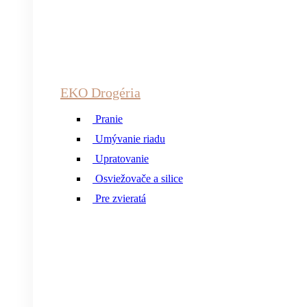
EKO Drogéria
Pranie
Umývanie riadu
Upratovanie
Osviežovače a silice
Pre zvieratá