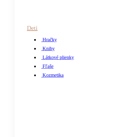
Deti
Hračky
Knihy
Látkové plienky
Fľaše
Kozmetika