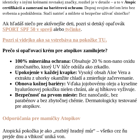
identicky s inými krémami rovnakej značky, rozdiel je v detaile – a to v
Atopic
certifikácii a zameraní na bariérovú ochranu
.
Dopraj svojim deťom leto bez
svrbenia a podráždenia. Stačí natrieť a môžete si bezpečne užívať slniečko!
Ak hľadáš niečo pre aktívnejšie deti, pozri si detský opaľovák
SPORT SPF 50 v spreji
alebo
tyčinke
.
Pozri si videjko ako sa vstrebáva na pokožke TU.
Prečo si opaľovací krém pre atopikov zamilujete?
100% minerálna ochrana:
Obsahuje 20 % non-nano oxidu
zinočnatého, ktorý UV lúče odráža ako zrkadlo.
Upokojenie v každej kvapke:
Vysoký obsah Aloe Vera a
extraktu z uhorky okamžite chladí a zmierňuje začervenanie.
Obnova kožnej bariéry:
Vďaka jojobovému oleju a kyseline
hyalurónovej pokožku nielen chráni, ale aj hĺbkovo vyživuje.
Bezpečnosť na prvom mieste:
Bez nanočastíc, bez
parabénov a bez zbytočnej chémie. Dermatologicky testované
pre atopikov.
Odporúčania pre mamičky Atopikov
Atopická pokožka je ako „rozbitý hradný múr“ – všetko cez ňu
prejde dnu a vlhkosť uniká von.