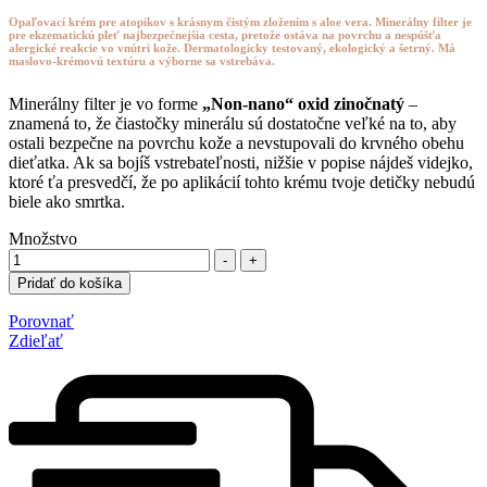
Opaľovací krém pre atopikov s krásnym čistým zložením s aloe vera. Minerálny filter je
pre ekzematickú pleť najbezpečnejšia cesta, pretože ostáva na povrchu a nespúšťa
alergické reakcie vo vnútri kože. Dermatologicky testovaný, ekologický a šetrný. Má
maslovo-krémovú textúru a výborne sa vstrebáva.
Minerálny filter je vo forme
„Non-nano“ oxid zinočnatý
–
znamená to, že čiastočky minerálu sú dostatočne veľké na to, aby
ostali bezpečne na povrchu kože a nevstupovali do krvného obehu
dieťatka. Ak sa bojíš vstrebateľnosti, nižšie v popise nájdeš videjko,
ktoré ťa presvedčí, že po aplikácií tohto krému tvoje detičky nebudú
biele ako smrtka.
Množstvo
-
+
Pridať do košíka
Porovnať
Zdieľať