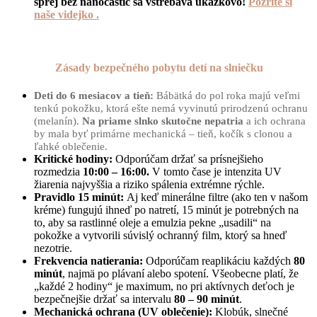
sprej bez nanočastíc sa vstrebáva ukážkovo!
Pozrite si
naše videjko .
Zásady bezpečného pobytu detí na slniečku
Deti do 6 mesiacov a tieň:
Bábätká do pol roka majú veľmi
tenkú pokožku, ktorá ešte nemá vyvinutú prirodzenú ochranu
(melanín).
Na priame slnko skutočne nepatria
a ich ochrana
by mala byť primárne mechanická – tieň, kočík s clonou a
ľahké oblečenie.
Kritické hodiny:
Odporúčam držať sa prísnejšieho
rozmedzia
10:00 – 16:00.
V tomto čase je intenzita UV
žiarenia najvyššia a riziko spálenia extrémne rýchle.
Pravidlo 15 minút:
Aj keď minerálne filtre (ako ten v našom
kréme) fungujú ihneď po natretí, 15 minút je potrebných na
to, aby sa rastlinné oleje a emulzia pekne „usadili“ na
pokožke a vytvorili súvislý ochranný film, ktorý sa hneď
nezotrie.
Frekvencia natierania:
Odporúčam reaplikáciu každých
80
minút
, najmä po plávaní alebo spotení. Všeobecne platí, že
„každé 2 hodiny“ je maximum, no pri aktívnych deťoch je
bezpečnejšie držať sa intervalu
80 – 90 minút
.
Mechanická ochrana (UV oblečenie):
Klobúk, slnečné