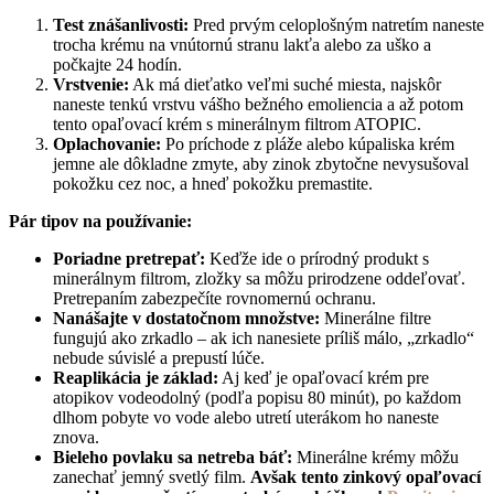
Test znášanlivosti:
Pred prvým celoplošným natretím naneste
trocha krému na vnútornú stranu lakťa alebo za uško a
počkajte 24 hodín.
Vrstvenie:
Ak má dieťatko veľmi suché miesta, najskôr
naneste tenkú vrstvu vášho bežného emoliencia a až potom
tento opaľovací krém s minerálnym filtrom ATOPIC.
Oplachovanie:
Po príchode z pláže alebo kúpaliska krém
jemne ale dôkladne zmyte, aby zinok zbytočne nevysušoval
pokožku cez noc, a hneď pokožku premastite.
Pár tipov na používanie:
Poriadne pretrepať:
Keďže ide o prírodný produkt s
minerálnym filtrom, zložky sa môžu prirodzene oddeľovať.
Pretrepaním zabezpečíte rovnomernú ochranu.
Nanášajte v dostatočnom množstve:
Minerálne filtre
fungujú ako zrkadlo – ak ich nanesiete príliš málo, „zrkadlo“
nebude súvislé a prepustí lúče.
Reaplikácia je základ:
Aj keď je opaľovací krém pre
atopikov vodeodolný (podľa popisu 80 minút), po každom
dlhom pobyte vo vode alebo utretí uterákom ho naneste
znova.
Bieleho povlaku sa netreba báť:
Minerálne krémy môžu
zanechať jemný svetlý film.
Avšak tento zinkový opaľovací