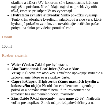
okuliare a tričká s UV faktorom sú v kombinácii s krémom
najlepšou poistkou. Nezabúdajte najmä na priehlavky nôh a
ušká, ktoré sa pri kúpaní často vynechajú.
Hydratácia zvnútra aj zvonku:
Slnko pokožku vysušuje.
Tento krém obsahuje kyselinu hyalurónovú a aloe vera, ktoré
hydratujú pokožku zvonku, ale nezabúdajte detičkám počas
pobytu na slnku pravidelne ponúkať vodu.
Obsah
100 ml
Rozbor zloženia
Water (Voda):
Základ pre hydratáciu.
Aloe Barbadensis Leaf Juice (Šťava z Aloe
Vera):
Kľúčová pre atopikov. Extrémne upokojuje svrbenie a
začervenanie, ktoré sú u atopikov časté.
Caprylic/Capric Triglyceride
(Zmes mastných kyselín z
kokosového oleja):
Pôsobí ako emoliencium – zjemňuje
pokožku a pomáha minerálnemu filtru rovnomerne sa
rozotrieť bez nadmerného pocitu mastnoty.
Zinc Oxide (Oxid zinočnatý – non-nano 20 %):
Najlepšia
voľba pre atopikov. Zinok má protizápalové účinky a na