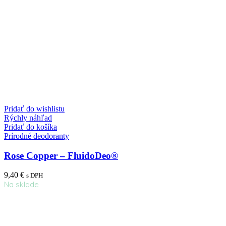
Pridať do wishlistu
Rýchly náhľad
Pridať do košíka
Prírodné deodoranty
Rose Copper – FluidoDeo®
9,40
€
s DPH
Na sklade