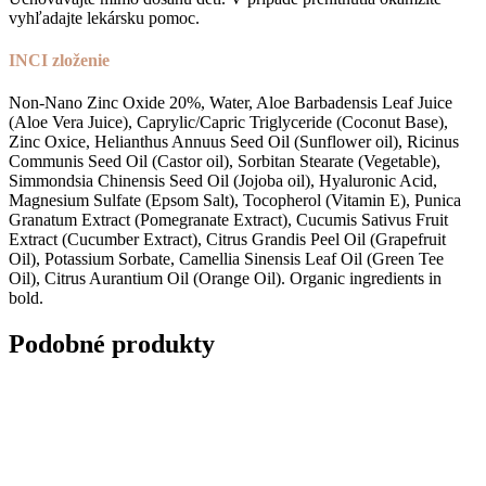
vyhľadajte lekársku pomoc.
INCI zloženie
Non-Nano Zinc Oxide 20%, Water, Aloe Barbadensis Leaf Juice
(Aloe Vera Juice), Caprylic/Capric Triglyceride (Coconut Base),
Zinc Oxice, Helianthus Annuus Seed Oil (Sunflower oil), Ricinus
Communis Seed Oil (Castor oil), Sorbitan Stearate (Vegetable),
Simmondsia Chinensis Seed Oil (Jojoba oil), Hyaluronic Acid,
Magnesium Sulfate (Epsom Salt), Tocopherol (Vitamin E), Punica
Granatum Extract (Pomegranate Extract), Cucumis Sativus Fruit
Extract (Cucumber Extract), Citrus Grandis Peel Oil (Grapefruit
Oil), Potassium Sorbate, Camellia Sinensis Leaf Oil (Green Tee
Oil), Citrus Aurantium Oil (Orange Oil). Organic ingredients in
bold.
Podobné produkty