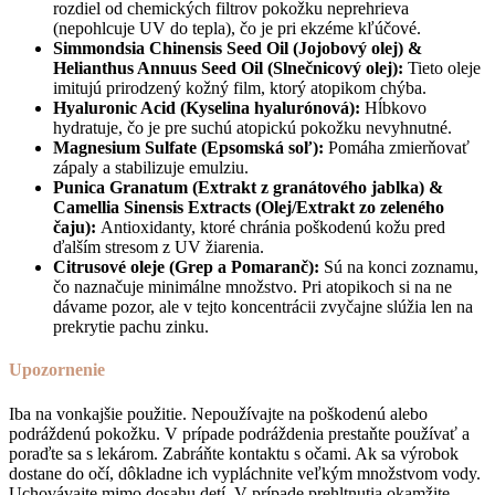
rozdiel od chemických filtrov pokožku neprehrieva
(nepohlcuje UV do tepla), čo je pri ekzéme kľúčové.
Simmondsia Chinensis Seed Oil (Jojobový olej) &
Helianthus Annuus Seed Oil (Slnečnicový olej):
Tieto oleje
imitujú prirodzený kožný film, ktorý atopikom chýba.
Hyaluronic Acid (Kyselina hyalurónová):
Hĺbkovo
hydratuje, čo je pre suchú atopickú pokožku nevyhnutné.
Magnesium Sulfate (Epsomská soľ):
Pomáha zmierňovať
zápaly a stabilizuje emulziu.
Punica Granatum (Extrakt z granátového jablka) &
Camellia Sinensis Extracts (Olej/Extrakt zo zeleného
čaju):
Antioxidanty, ktoré chránia poškodenú kožu pred
ďalším stresom z UV žiarenia.
Citrusové oleje (Grep a Pomaranč):
Sú na konci zoznamu,
čo naznačuje minimálne množstvo. Pri atopikoch si na ne
dávame pozor, ale v tejto koncentrácii zvyčajne slúžia len na
prekrytie pachu zinku.
Upozornenie
Iba na vonkajšie použitie. Nepoužívajte na poškodenú alebo
podráždenú pokožku. V prípade podráždenia prestaňte používať a
poraďte sa s lekárom. Zabráňte kontaktu s očami. Ak sa výrobok
dostane do očí, dôkladne ich vypláchnite veľkým množstvom vody.
Uchovávajte mimo dosahu detí. V prípade prehltnutia okamžite