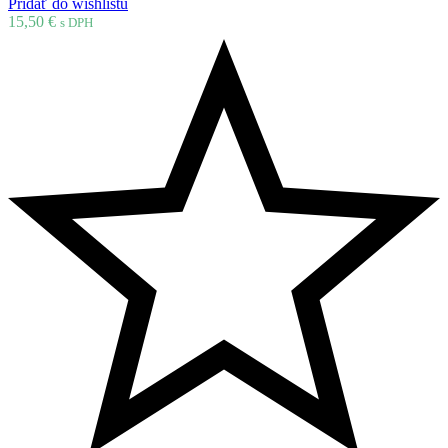
Pridať do wishlistu
15,50
€
s DPH