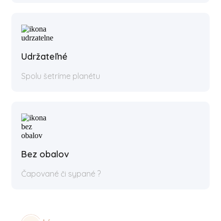
Udržateľné
Spolu šetríme planétu
Bez obalov
Čapované či sypané ?