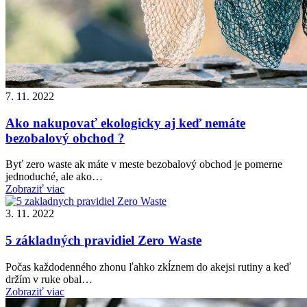
7. 11. 2022
Ako nakupovať ekologicky aj keď nemáte
bezobalový obchod ?
Byť zero waste ak máte v meste bezobalový obchod je pomerne
jednoduché, ale ako…
Zobraziť viac
3. 11. 2022
5 základných pravidiel Zero Waste
Počas každodenného zhonu ľahko zkĺznem do akejsi rutiny a keď
držím v ruke obal…
Zobraziť viac