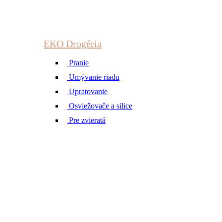
EKO Drogéria
Pranie
Umývanie riadu
Upratovanie
Osviežovače a silice
Pre zvieratá