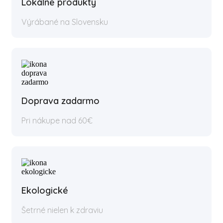
Lokálne produkty
Výrábané na Slovensku
Doprava zadarmo
Pri nákupe nad 60€
Ekologické
Šetrné nielen k zdraviu