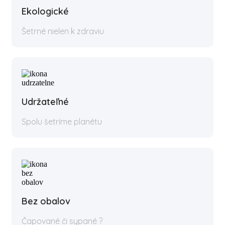
Ekologické
Šetrné nielen k zdraviu
Udržateľné
Spolu šetríme planétu
Bez obalov
Čapované či sypané ?