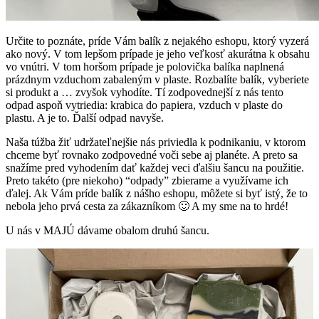
Určite to poznáte, príde Vám balík z nejakého eshopu, ktorý vyzerá
ako nový. V tom lepšom prípade je jeho veľkosť akurátna k obsahu
vo vnútri. V tom horšom prípade je polovička balíka naplnená
prázdnym vzduchom zabaleným v plaste. Rozbalíte balík, vyberiete
si produkt a … zvyšok vyhodíte. Tí zodpovednejší z nás tento
odpad aspoň vytriedia: krabica do papiera, vzduch v plaste do
plastu. A je to. Ďalší odpad navyše.
Naša túžba žiť udržateľnejšie nás priviedla k podnikaniu, v ktorom
chceme byť rovnako zodpovedné voči sebe aj planéte. A preto sa
snažíme pred vyhodením dať každej veci ďalšiu šancu na použitie.
Preto takéto (pre niekoho) “odpady” zbierame a využívame ich
ďalej. Ak Vám príde balík z nášho eshopu, môžete si byť istý, že to
nebola jeho prvá cesta za zákazníkom 🙂 A my sme na to hrdé!
U nás v MAJÚ dávame obalom druhú šancu.