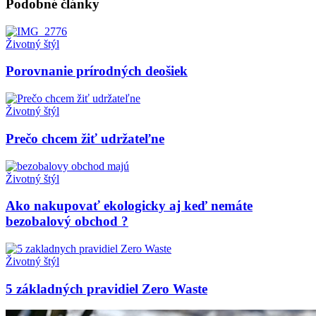
Podobné články
Životný štýl
Porovnanie prírodných deošiek
Životný štýl
Prečo chcem žiť udržateľne
Životný štýl
Ako nakupovať ekologicky aj keď nemáte
bezobalový obchod ?
Životný štýl
5 základných pravidiel Zero Waste