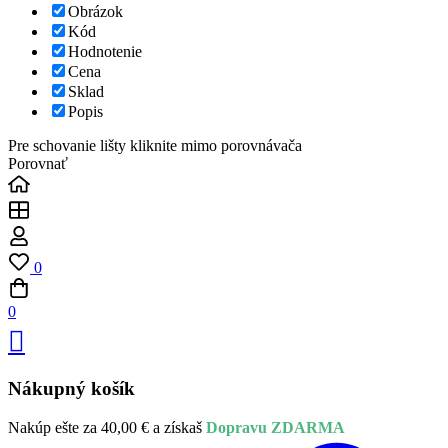
Obrázok
Kód
Hodnotenie
Cena
Sklad
Popis
Pre schovanie lišty kliknite mimo porovnávača
Porovnať
0
0
Nákupný košík
Nakúp ešte za
40,00
€
a získaš
Dopravu ZDARMA