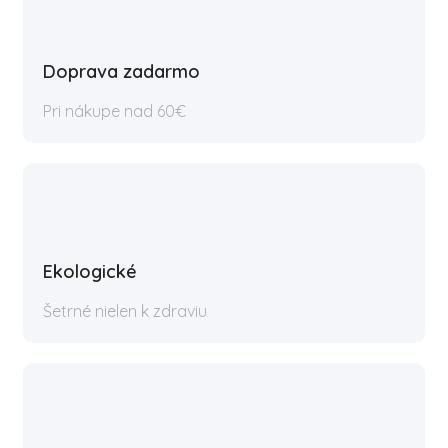
Doprava zadarmo
Pri nákupe nad 60€
Ekologické
Šetrné nielen k zdraviu