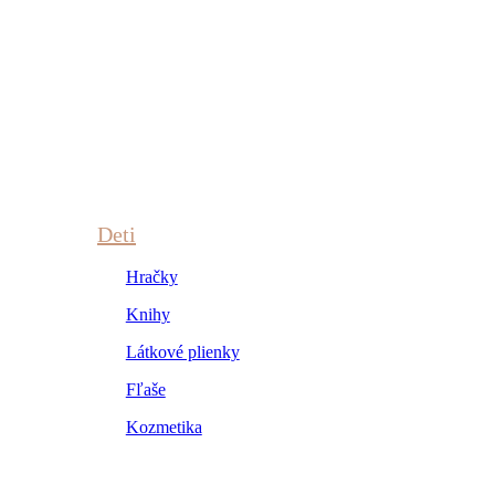
Deti
Hračky
Knihy
Látkové plienky
Fľaše
Kozmetika