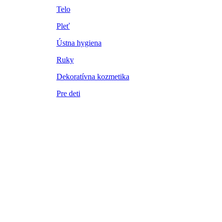
Telo
Pleť
Ústna hygiena
Ruky
Dekoratívna kozmetika
Pre deti