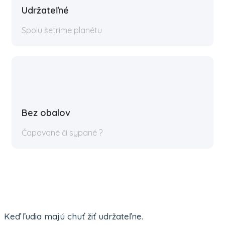
Udržateľné
Spolu šetríme planétu
Bez obalov
Čapované či sypané ?
Keď ľudia majú chuť žiť udržateľne.